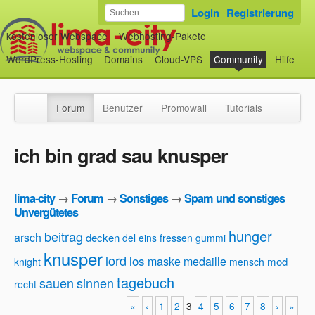
Login
Registrierung
kostenloser Webspace
Webhosting-Pakete
WordPress-Hosting
Domains
Cloud-VPS
Community
Hilfe
Forum
Benutzer
Promowall
Tutorials
ich bin grad sau knusper
lima-city
→
Forum
→
Sonstiges
→
Spam und sonstiges
Unvergütetes
hunger
beitrag
arsch
decken
del
eins
fressen
gummi
knusper
lord
los
maske
medaille
mod
knight
mensch
tagebuch
sauen
sinnen
recht
«
‹
1
2
3
4
5
6
7
8
›
»