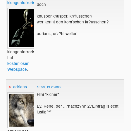
klengenterrorist
doch
knusper,knusper, kn?usschen
wer kennt den kom'schen kr?usschen?
adrians, erz?hl weiter
klengenterrorist
hat
kostenlosen
Webspace
.
adrians
16:59, 19.2.2006
Hihi *kicher*
Ey, Rene, der ...*nachz?hl* 27Eintrag is echt
lustig^^"
adrians hat