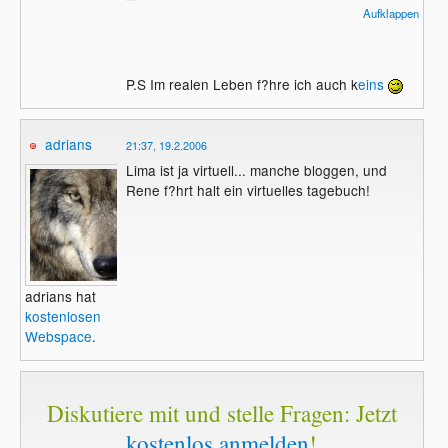
schusselig wie sau...^^"
Aufklappen
P.S Im realen Leben f?hre ich auch k
eins
adrians
21:37, 19.2.2006
Lima ist ja virtuell... manche bloggen, und
Rene f?hrt halt ein virtuelles tagebuch!
adrians hat
kostenlosen
Webspace
.
Diskutiere mit und stelle Fragen: Jetzt
kostenlos anmelden
!