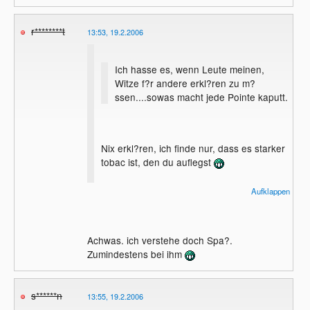
r********t
13:53, 19.2.2006
Ich hasse es, wenn Leute meinen,
Witze f?r andere erkl?ren zu m?
ssen....sowas macht jede Pointe kaputt.
Nix erkl?ren, ich finde nur, dass es starker
tobac ist, den du auflegst
Gru?,
Aufklappen
Flocke.
Achwas. ich verstehe doch Spa?.
Zumindestens bei ihm
s******n
13:55, 19.2.2006