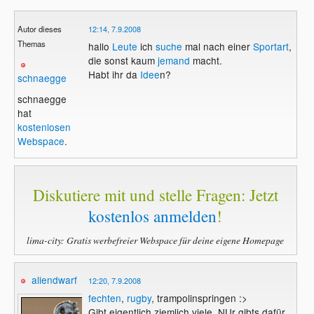
Autor dieses
12:14, 7.9.2008
Themas
hallo
Leute
ich
suche
mal nach einer
Sportart
,
die sonst kaum
jemand
macht.
Habt ihr da
Idee
n?
schnaegge
schnaegge
hat
kostenlosen
Webspace
.
Diskutiere mit und stelle Fragen: Jetzt
kostenlos anmelden
!
lima-city: Gratis werbefreier Webspace für deine eigene Homepage
aliendwarf
12:20, 7.9.2008
fechten
,
rugby
, trampolinspringen :>
Gibt eigentlich ziemlich viele. NUr gibts dafür