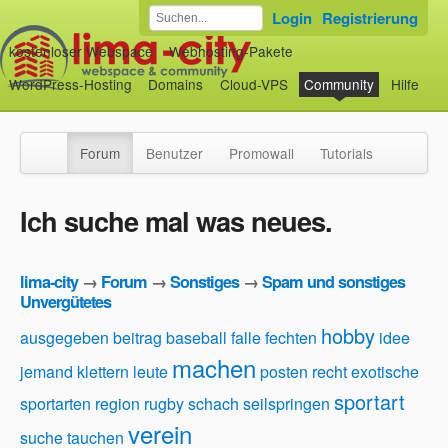
Login
Registrierung
kostenloser Webspace
Webhosting-Pakete
WordPress-Hosting
Domains
Cloud-VPS
Community
Hilfe
Forum
Benutzer
Promowall
Tutorials
Ich suche mal was neues.
lima-city
→
Forum
→
Sonstiges
→
Spam und sonstiges
Unvergütetes
hobby
ausgegeben beitrag
baseball
falle
fechten
idee
machen
jemand
klettern
leute
posten
recht exotische
sportart
sportarten
region
rugby
schach
seilspringen
verein
suche
tauchen