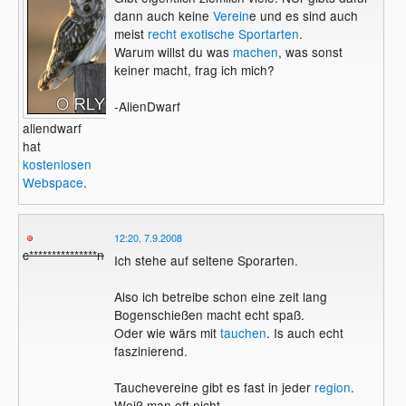
dann auch keine
Verein
e und es sind auch
meist
recht exotische Sportarten
.
Warum willst du was
machen
, was sonst
keiner macht, frag ich mich?
-AlienDwarf
aliendwarf
hat
kostenlosen
Webspace
.
12:20, 7.9.2008
c***************n
Ich stehe auf seltene Sporarten.
Also ich betreibe schon eine zeit lang
Bogenschießen macht echt spaß.
Oder wie wärs mit
tauchen
. Is auch echt
faszinierend.
Tauchevereine gibt es fast in jeder
region
.
Weiß man oft nicht.