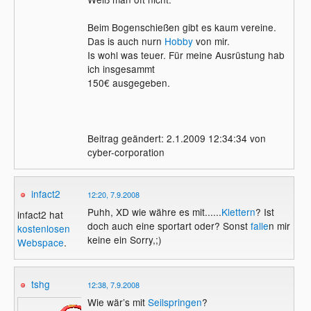
Beim Bogenschießen gibt es kaum vereine.
Das is auch nurn
Hobby
von mir.
Is wohl was teuer. Für meine Ausrüstung hab
ich insgesammt
150€ ausgegeben.
Beitrag geändert: 2.1.2009 12:34:34 von
cyber-corporation
infact2
12:20, 7.9.2008
Puhh, XD wie währe es mit......
Klettern
? Ist
infact2 hat
doch auch eine sportart oder? Sonst
falle
n mir
kostenlosen
keine ein Sorry,;)
Webspace
.
tshg
12:38, 7.9.2008
Wie wär’s mit
Seilspringen
?