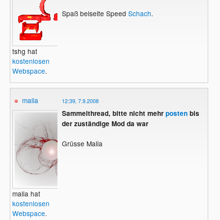
Spaß beiseite Speed
Schach
.
tshg hat
kostenlosen
Webspace
.
malia
12:39, 7.9.2008
Sammelthread, bitte nicht mehr
posten
bis
der zuständige Mod da war
Grüsse Malia
malia hat
kostenlosen
Webspace
.