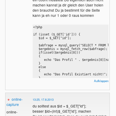
machen kannst ja dir gleich den User holen
den brauchst Du ja bestimmt für die Seite
kann ja eh nur 1 oder 0 raus kommen
<?php

if (isset ($_GET['id'])) { 

   $id = $_GET["id"];

   $abfrage = mysql_query("SELECT * FROM login
   $ergebnis = mysql_fetch_row($abfrage);

   if(isset($ergebnis[0])) 

   {

      echo "Das Profil " . $ergebnis[0][name] 
   }

   else

   {

      echo "Das Profil Existiert nicht!"; 

   }

Aufklappen
}

else

{ 

    echo "Das Profil Existiert nicht!";

}
online-
13:25, 17.8.2013
capture
du solltest aus $id = $_GET["id"];
besser $id=(int)$_GET['id']; machen
online-