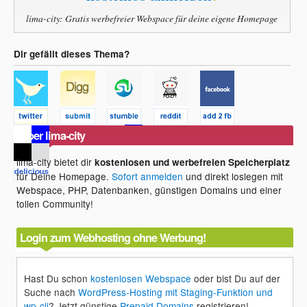
lima-city: Gratis werbefreier Webspace für deine eigene Homepage
Dir gefällt dieses Thema?
Über lima-city
lima-city bietet dir
kostenlosen und werbefreien Speicherplatz
für Deine Homepage.
Sofort anmelden
und direkt loslegen mit
Webspace, PHP, Datenbanken, günstigen Domains und einer
tollen Community!
Login zum Webhosting ohne Werbung!
Hast Du schon
kostenlosen Webspace
oder bist Du auf der
Suche nach
WordPress-Hosting mit Staging-Funktion und
wp-cli
? Jetzt günstige
Prepaid Domains
registrieren!