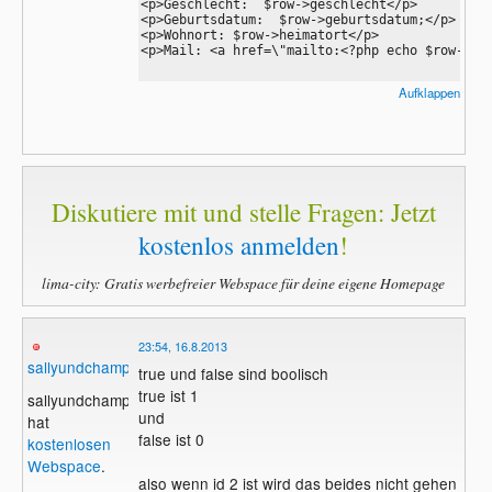
<p>Geschlecht:  $row->geschlecht</p>

<p>Geburtsdatum:  $row->geburtsdatum;</p>

<p>Wohnort: $row->heimatort</p> 

<p>Mail: <a href=\"mailto:<?php echo $row->usr
Aufklappen
";

   }

else if($id  == false)

   {

   echo "<h2> Hier fehlt was </h2>";

   }

Diskutiere mit und stelle Fragen: Jetzt
 ?>
kostenlos anmelden
!
lima-city: Gratis werbefreier Webspace für deine eigene Homepage
23:54, 16.8.2013
sallyundchamp
true und false sind boolisch
true ist 1
sallyundchamp
und
hat
false ist 0
kostenlosen
Webspace
.
also wenn id 2 ist wird das beides nicht gehen