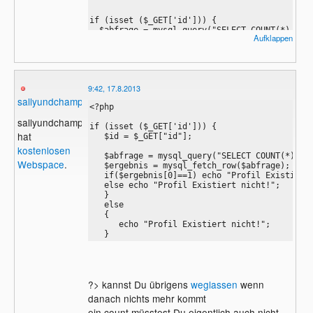
if (isset ($_GET['id'])) { 

  $abfrage = mysql_query("SELECT COUNT(*) FROM
Aufklappen
$ergebnis = mysql_fetch_row($abfrage);

if($ergebnis[0]==1) echo "Profil Existiert";

else echo "Profil Existiert nicht!";  

}

9:42, 17.8.2013
 else { 

sallyundchamp
<?php

    echo "Profil Existiert nicht!";

} 

sallyundchamp
if (isset ($_GET['id'])) { 

hat
   $id = $_GET["id"];

kostenlosen
   $abfrage = mysql_query("SELECT COUNT(*) FRO
?>
Webspace
.
   $ergebnis = mysql_fetch_row($abfrage);

   if($ergebnis[0]==1) echo "Profil Existiert"
   else echo "Profil Existiert nicht!";  

   }

   else

   { 

      echo "Profil Existiert nicht!";

   }
?> kannst Du übrigens
weglassen
wenn
danach nichts mehr kommt
ein count müsstest Du eigentlich auch nicht