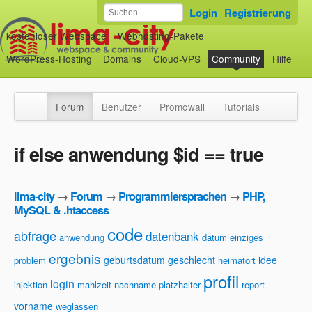
Login
Registrierung
kostenloser Webspace
Webhosting-Pakete
WordPress-Hosting
Domains
Cloud-VPS
Community
Hilfe
Forum
Benutzer
Promowall
Tutorials
if else anwendung $id == true
lima-city
→
Forum
→
Programmiersprachen
→
PHP,
MySQL & .htaccess
code
abfrage
datenbank
anwendung
datum
einziges
ergebnis
geburtsdatum
geschlecht
idee
problem
heimatort
profil
login
injektion
mahlzeit
nachname
platzhalter
report
vorname
weglassen