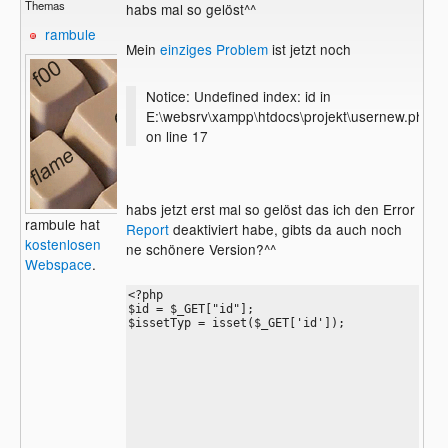
Themas
habs mal so gelöst^^
rambule
Mein
einziges Problem
ist jetzt noch
Notice: Undefined index: id in
E:\websrv\xampp\htdocs\projekt\usernew.php
on line 17
habs jetzt erst mal so gelöst das ich den Error
rambule hat
Report
deaktiviert habe, gibts da auch noch
kostenlosen
ne schönere Version?^^
Webspace
.
<?php

$id = $_GET["id"];

$issetTyp = isset($_GET['id']);
