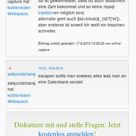
So ist gewährleistet, dass du auch tatsächlich
capture hat
eine Zahl bekommst und so keine mysql
kostenlosen
injektion
en möglich sind.
Webspace
.
alternativ geht auch $id=intval($_GET['id']),
aber ersteres ist soweit ich weiß ein bisschen
schneller.
Beitrag zuletzt geändert: 17.8.2013 13:26:23 von online-
capture
14:31, 18.8.2013
sallyundchamp
escapen sollte man sowieso alles was man an
eine Datenbank sendet
sallyundchamp
hat
kostenlosen
Webspace
.
Diskutiere mit und stelle Fragen: Jetzt
kostenlos anmelden
!