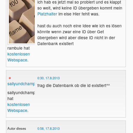
ich hab es jetzt mal so probiert und es klappt
so weit, wird keine ID übergeben kommt mein
Platzhalter
im else Hier fehlt was.
hast du auch noch eine Idee wie ich es lösen
könnte wenn zwar eine ID über Get
übergeben wird aber diese ID nicht in der
Datenbank existiert
rambule hat
kostenlosen
Webspace
.
0:30, 17.8.2013
sallyundchamp
frag die Datenbank ob die id existiert^^
sallyundchamp
hat
kostenlosen
Webspace
.
Autor dieses
0:58, 17.8.2013