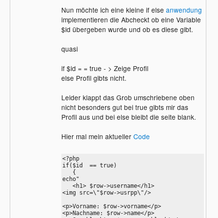
Nun möchte ich eine kleine if else
anwendung
implementieren die Abcheckt ob eine Variable
$id übergeben wurde und ob es diese gibt.
quasi
if $id = = true - > Zeige Profil
else Profil gibts nicht.
Leider klappt das Grob umschriebene oben
nicht besonders gut bei true gibts mir das
Profil aus und bei else bleibt die seite blank.
Hier mal mein aktueller
Code
<?php

if($id  == true)

   {

echo"

   <h1> $row->username</h1>

<img src=\"$row->usrpp\"/>

<p>Vorname: $row->vorname</p>

<p>Nachname: $row->name</p>
