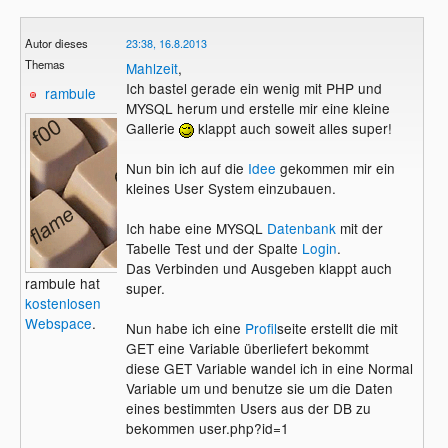
Autor dieses
23:38, 16.8.2013
Themas
Mahlzeit
,
Ich bastel gerade ein wenig mit PHP und
rambule
MYSQL herum und erstelle mir eine kleine
Gallerie
klappt auch soweit alles super!
Nun bin ich auf die
Idee
gekommen mir ein
kleines User System einzubauen.
Ich habe eine MYSQL
Datenbank
mit der
Tabelle Test und der Spalte
Login
.
Das Verbinden und Ausgeben klappt auch
rambule hat
super.
kostenlosen
Webspace
.
Nun habe ich eine
Profil
seite erstellt die mit
GET eine Variable überliefert bekommt
diese GET Variable wandel ich in eine Normal
Variable um und benutze sie um die Daten
eines bestimmten Users aus der DB zu
bekommen user.php?id=1