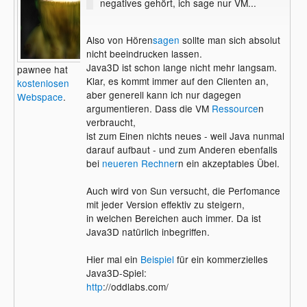
negatives gehört, ich sage nur VM...
Also von Hören
sagen
sollte man sich absolut
nicht beeindrucken lassen.
Java3D ist schon lange nicht mehr langsam.
pawnee hat
Klar, es kommt immer auf den Clienten an,
kostenlosen
aber generell kann ich nur dagegen
Webspace
.
argumentieren. Dass die VM
Ressource
n
verbraucht,
ist zum Einen nichts neues - weil Java nunmal
darauf aufbaut - und zum Anderen ebenfalls
bei
neueren Rechner
n ein akzeptables Übel.
Auch wird von Sun versucht, die Perfomance
mit jeder Version effektiv zu steigern,
in welchen Bereichen auch immer. Da ist
Java3D natürlich inbegriffen.
Hier mal ein
Beispiel
für ein kommerzielles
Java3D-Spiel:
http
://oddlabs.com/