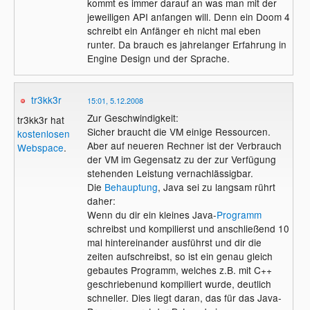
kommt es immer darauf an was man mit der
jeweiligen API anfangen will. Denn ein Doom 4
schreibt ein Anfänger eh nicht mal eben
runter. Da brauch es jahrelanger Erfahrung in
Engine Design und der Sprache.
tr3kk3r
15:01, 5.12.2008
Zur Geschwindigkeit:
tr3kk3r hat
Sicher braucht die VM einige Ressourcen.
kostenlosen
Aber auf neueren Rechner ist der Verbrauch
Webspace
.
der VM im Gegensatz zu der zur Verfügung
stehenden Leistung vernachlässigbar.
Die
Behauptung
, Java sei zu langsam rührt
daher:
Wenn du dir ein kleines Java-
Programm
schreibst und kompilierst und anschließend 10
mal hintereinander ausführst und dir die
zeiten aufschreibst, so ist ein genau gleich
gebautes Programm, welches z.B. mit C++
geschriebenund kompiliert wurde, deutlich
schneller. Dies liegt daran, das für das Java-