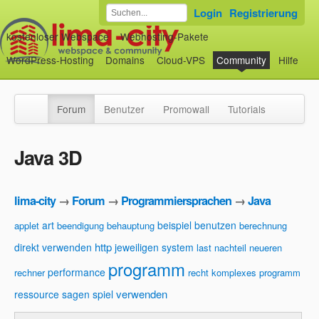
Login
Registrierung
kostenloser Webspace
Webhosting-Pakete
WordPress-Hosting
Domains
Cloud-VPS
Community
Hilfe
Forum
Benutzer
Promowall
Tutorials
Java 3D
lima-city
→
Forum
→
Programmiersprachen
→
Java
art
beispiel
benutzen
applet
beendigung
behauptung
berechnung
http
direkt verwenden
jeweiligen system
last
nachteil
neueren
programm
performance
rechner
recht komplexes programm
verwenden
ressource
sagen
spiel