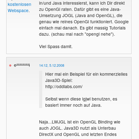
in/und Java interessierst, kann ich Dir direkt
kostenlosen
zu OpenGl raten. Dafür gibt es eine Java-
Webspace
.
Umsetzung JOGL (Java and OpenGL), die
genau wie reines OpenGl funktioniert. Google
einfach mal danach. Es gibt massig Tutorials
dazu. (schau mal nach "opengl nehe").
Viel Spass damit.
e********l
14:12, 5.12.2008
Hier mal ein Beispiel für ein kommerzielles
Java3D-Spiel:
http://oddlabs.com/
Selbst wenn diese lgjwl benutzen, es
basiert immer noch auf Java.
Naja...LWJGL ist ein OpenGL Binding wie
auch JOGL. Java3D nutzt als Unterbau
DirectX und OpenGL und letzten Endes