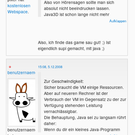
Also von Hörensagen sollte man sich
kostenlosen
absolut nicht beeindrucken lassen.
Webspace
.
Java3D ist schon lange nicht mehr
langsam. Klar, es kommt immer auf den
Aufklappen
Clienten an,
aber generell kann ich nur dagegen
argumentieren. Dass die VM Ressourcen
Also, ich finde das game sau gut! ;) Ist
verbraucht,
eigendlich supi gemacht, mit java ;)
ist zum Einen nichts neues - weil Java
nunmal darauf aufbaut - und zum Anderen
ebenfalls
15:08, 5.12.2008
bei neueren Rechnern ein akzeptables
benutzernaemelchen
Übel.
Zur Geschwindigkeit:
Auch wird von Sun versucht, die
Sicher braucht die VM einige Ressourcen.
Perfomance mit jeder Version effektiv zu
Aber auf neueren Rechner ist der
steigern,
Verbrauch der VM im Gegensatz zu der zur
in welchen Bereichen auch immer. Da ist
Verfügung stehenden Leistung
Java3D natürlich inbegriffen.
vernachlässigbar.
Die Behauptung, Java sei zu langsam rührt
Hier mal ein Beispiel für ein kommerzielles
daher:
Java3D-Spiel:
Wenn du dir ein kleines Java-Programm
benutzernaemelchen
http://oddlabs.com/