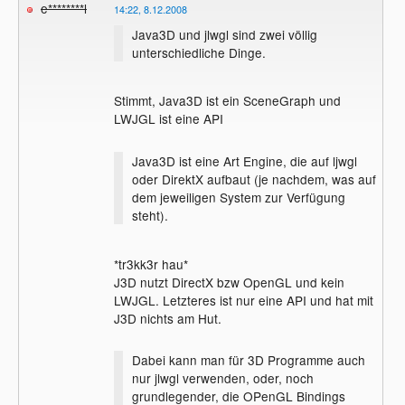
e********l
das C++ Programm, da der Bytcode nur
14:22, 8.12.2008
einmal in Maschinencode überführt wird
Java3D und jlwgl sind zwei völlig
und dann für die komplette Ausführung des
unterschiedliche Dinge.
Programms zur Verfügung steht.
Solche Geschwindigkeitstest hängen also
Stimmt, Java3D ist ein SceneGraph und
immer sehr davon ab, unter welchen
LWJGL ist eine API
Bedingungen man sie ausführt. Fair
ausgeführt hat Java dabei keinen Nachteil
und ist gleich schnell.
Java3D ist eine Art Engine, die auf ljwgl
oder DirektX aufbaut (je nachdem, was auf
dem jeweiligen System zur Verfügung
Java3D und jlwgl sind zwei völlig
steht).
unterschiedliche Dinge.
Es gibt für Java mehrere Bindings, die sich
*tr3kk3r hau*
verwenden Lassen. Java3D ist eine Art
J3D nutzt DirectX bzw OpenGL und kein
Engine, die auf ljwgl oder DirektX aufbaut
LWJGL. Letzteres ist nur eine API und hat mit
(je nachdem, was auf dem jeweiligen
J3D nichts am Hut.
System zur Verfügung steht). Dabei kann
man für 3D Programme auch nur jlwgl
verwenden, oder, noch grundlegender, die
Dabei kann man für 3D Programme auch
OPenGL Bindings (JOGL) direkt
nur jlwgl verwenden, oder, noch
verwenden, auf denen jlwgl aufbaut.
grundlegender, die OPenGL Bindings