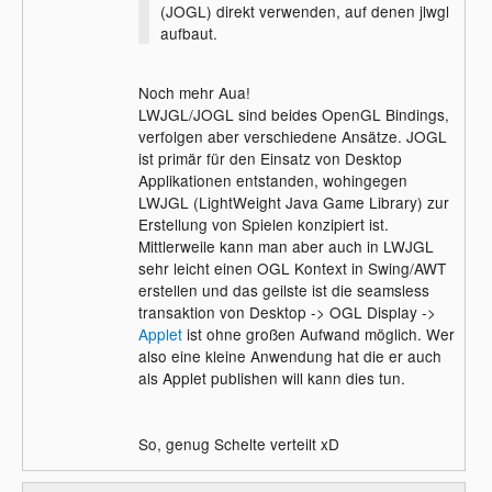
(JOGL) direkt verwenden, auf denen jlwgl
Eine andere, weitaus umfangreichere, und
aufbaut.
in meinen Augen bessere, 3D Engine für
Java ist die JMonkeyEngine. Diese baut
Noch mehr Aua!
ebenfalls auf jlwgl auf und bietet enorm viel
LWJGL/JOGL sind beides OpenGL Bindings,
Potential. Einfache 3D Anwendungen
verfolgen aber verschiedene Ansätze. JOGL
lassen sich hiermit schon recht simpel
ist primär für den Einsatz von Desktop
realisieren.
Applikationen entstanden, wohingegen
LWJGL (LightWeight Java Game Library) zur
Als kleiner Exkurs sei noch hinzugefügt.
Erstellung von Spielen konzipiert ist.
Die Quake2 Eingine wurde ebenfalls für
Mittlerweile kann man aber auch in LWJGL
Java nutzbar gemacht, google mal nach
sehr leicht einen OGL Kontext in Swing/AWT
"Jake2". Möglicherweise wird es
erstellen und das geilste ist die seamsless
demnächst auch noch andere Bindings für
transaktion von Desktop -> OGL Display ->
Java geben. Denkbar wäre z.B., die UT3
Applet
ist ohne großen Aufwand möglich. Wer
Engine als Grundlage für ein neues Projekt
also eine kleine Anwendung hat die er auch
zu nehmen. Das zählt wohl aber mehr zu
als Applet publishen will kann dies tun.
meinen persönlichen Hoffnungen (aber vlt.
macht sich ja wer die Mühe :D )
So, genug Schelte verteilt xD