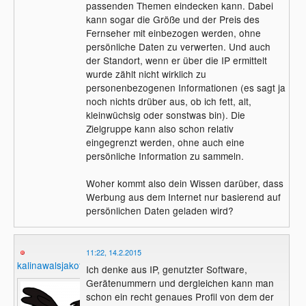
werden ist das mir persönlich egal.
passenden Themen eindecken kann. Dabei
auch persönliche Daten an Samsung oder
Das ist im Internet aber leider sehr
kann sogar die Größe und der Preis des
die Werbefirma.
selten der Fall.
Fernseher mit einbezogen werden, ohne
Beim Fernsehen und auf Plakaten
persönliche Daten zu verwerten. Und auch
werden keine Privatendaten gesammelt
der Standort, wenn er über die IP ermittelt
jeder sieht die gleiche Werbung im
wurde zählt nicht wirklich zu
Internet sieht jede Person eine andere
personenbezogenen Informationen (es sagt ja
die durch sammeln von Daten
noch nichts drüber aus, ob ich fett, alt,
personalisiert ist.
kleinwüchsig oder sonstwas bin). Die
Zielgruppe kann also schon relativ
eingegrenzt werden, ohne auch eine
persönliche Information zu sammeln.
Woher kommt also dein Wissen darüber, dass
Werbung aus dem Internet nur basierend auf
persönlichen Daten geladen wird?
11:22, 14.2.2015
kalinawalsjakoff
Ich denke aus IP, genutzter Software,
Gerätenummern und dergleichen kann man
schon ein recht genaues Profil von dem der