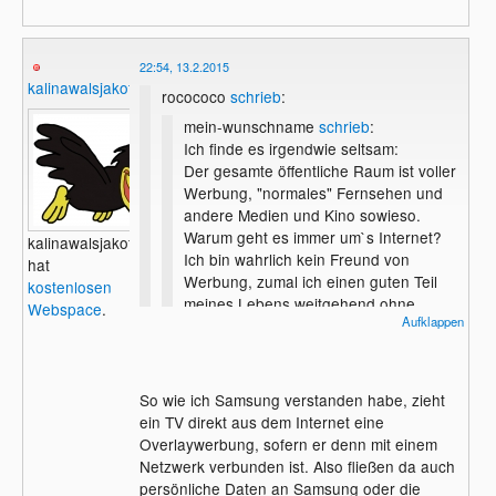
22:54, 13.2.2015
kalinawalsjakoff
rocococo
schrieb
:
mein-wunschname
schrieb
:
Ich finde es irgendwie seltsam:
Der gesamte öffentliche Raum ist voller
Werbung, "normales" Fernsehen und
andere Medien und Kino sowieso.
Warum geht es immer um`s Internet?
kalinawalsjakoff
Ich bin wahrlich kein Freund von
hat
Werbung, zumal ich einen guten Teil
kostenlosen
meines Lebens weitgehend ohne
Webspace
.
Aufklappen
zugebracht habe, aber das ständige
Herumhacken auf I-Net Werbung kann
ich überhaupt nicht nachvollziehen.
So wie ich Samsung verstanden habe, zieht
Wenn eine Werbung nicht stört und keine
ein TV direkt aus dem Internet eine
persönlichen Daten verwendet werden ist
Overlaywerbung, sofern er denn mit einem
das mir persönlich egal.
Netzwerk verbunden ist. Also fließen da auch
Das ist im Internet aber leider sehr selten
persönliche Daten an Samsung oder die
der Fall.