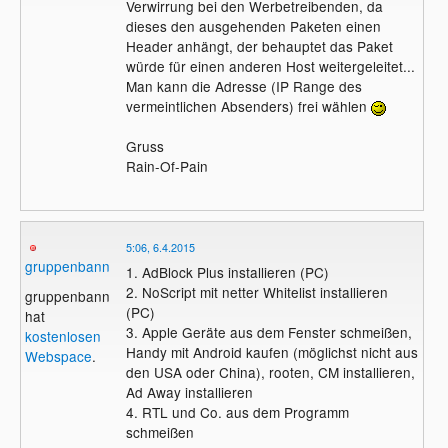
Verwirrung bei den Werbetreibenden, da
dieses den ausgehenden Paketen einen
Header anhängt, der behauptet das Paket
würde für einen anderen Host weitergeleitet...
Man kann die Adresse (IP Range des
vermeintlichen Absenders) frei wählen
Gruss
Rain-Of-Pain
5:06, 6.4.2015
gruppenbann
1. AdBlock Plus installieren (PC)
2. NoScript mit netter Whitelist installieren
gruppenbann
(PC)
hat
3. Apple Geräte aus dem Fenster schmeißen,
kostenlosen
Handy mit Android kaufen (möglichst nicht aus
Webspace
.
den USA oder China), rooten, CM installieren,
Ad Away installieren
4. RTL und Co. aus dem Programm
schmeißen