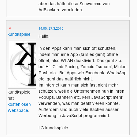
aber das hätte diese Schwemme von
AdBlockern vermieden.
14:00, 27.3.2015
kundkspiele
Hallo,
in den Apps kann man sich oft schützen,
indem man eine App (falls es geht) offline
öffnet, also WLAN deaktiviert. Das geht z.b.
bei Hill Climb Racing, Zombie Tsunami, Minion
Rush etc.. Bei Apps wie Facebook, WhatsApp
etc. geht das natürlich nicht.
Im Internet kann man sich fast nicht mehr
schützen, weil die Unternehmen nun in ihren
kundkspiele
PopUps, Bannern etc. kein JavaScript mehr
hat
verwenden, was man deaktivieren konnte.
kostenlosen
Außerdem sind auch viele Sachen ausser
Webspace
.
Werbung in JavaScript programmiert.
LG kundkspiele