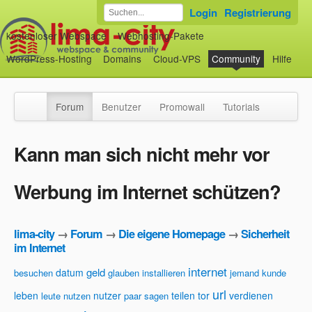
Login
Registrierung
kostenloser Webspace
Webhosting-Pakete
WordPress-Hosting
Domains
Cloud-VPS
Community
Hilfe
Forum
Benutzer
Promowall
Tutorials
Kann man sich nicht mehr vor
Werbung im Internet schützen?
lima-city
→
Forum
→
Die eigene Homepage
→
Sicherheit
im Internet
internet
geld
datum
besuchen
glauben
installieren
jemand
kunde
url
leben
nutzer
teilen
tor
verdienen
leute
nutzen
paar
sagen