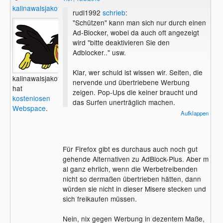
kalinawalsjakoff
rudl1992
schrieb
:
"Schützen" kann man sich nur durch einen
Ad-Blocker, wobei da auch oft angezeigt
wird "bitte deaktivieren Sie den
Adblocker.." usw.
Klar, wer schuld ist wissen wir. Seiten, die
kalinawalsjakoff
nervende und übertriebene Werbung
hat
zeigen. Pop-Ups die keiner braucht und
kostenlosen
das Surfen unerträglich machen.
Webspace
.
Aufklappen
Bei benutzergerechter Werbung hat man ja
nichts einzuwenden wie ich finde.
Das damit aber die Ad-Block Firmen
Für Firefox gibt es durchaus auch noch gut
Gewinne rausschlagen, finde ich aber nicht
gehende Alternativen zu AdBlock-Plus. Aber m
okay. Das sollte verboten werden, sich
al ganz ehrlich, wenn die Werbetreibenden
"freizukaufen".
nicht so dermaßen übertrieben hätten, dann
würden sie nicht in dieser Misere stecken und
sich freikaufen müssen.
Nein, nix gegen Werbung in dezentem Maße,