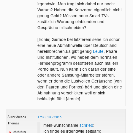
irgendwie. Man fragt sich dabei nur noch:
Warum? Haben die Konzerne eigentlich nicht
genug Geld? Müssen neue Smart-TVs
zusätzlich Werbung einblenden und
Gespräche mitschneiden?
[Ironie] Gerade bei letzterem sehe ich schon
eine neue Abmahnwelle über Deutschland
hereinbrechen.Es gibt genug
Leute
, Paare
und Institutionen, wo neben dem normalen
Fernsehprogramm desöfteren auch mal ein
Porno läuft. Nun kann sich daran der eine
oder andere Samsung-Mitarbeiter stören,
wenn er denn die Lustvollen Geräusche (von
den Paaren und Pornos) hört und gleich eine
Abmahnung verschicken weil er sich
belästight fühlt [/Ironie]
Autor dieses
17:33, 13.2.2015
Themas
mein-wunschname
schrieb
:
Ich finde es irgendwie seltsam:
r******o