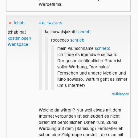
Werbefirma.
Beim Fernsehen und auf Plakaten werden
keine Privatendaten gesammelt jeder sieht
die gleiche Werbung im Internet sieht jede
tchab
8:43, 14.2.2015
Person eine andere die durch sammeln
von Daten personalisiert ist.
kalinawalsjakoff
schrieb
:
tchab hat
kostenlosen
rocococo
schrieb
:
Webspace
.
mein-wunschname
schrieb
:
Ich finde es irgendwie seltsam:
Der gesamte öffentliche Raum ist
voller Werbung, "normales"
Fernsehen und andere Medien und
Kino sowieso. Warum geht es immer
um`s Internet?
Ich bin wahrlich kein Freund von
Aufklappen
Werbung, zumal ich einen guten Teil
meines Lebens weitgehend ohne
Welche da wären? Nur weil etwas mit dem
zugebracht habe, aber das ständige
Internet verbunden ist schleudert es nicht
Herumhacken auf I-Net Werbung
So wie ich Samsung verstanden habe,
direkt mit persönlichen Daten rum. Zumal
kann ich überhaupt nicht
zieht ein TV direkt aus dem Internet eine
Wenn eine Werbung nicht stört und
Werbung auf dem (Samsung) Fernseher eh
nachvollziehen.
Overlaywerbung, sofern er denn mit einem
keine persönlichen Daten verwendet
schon eine Zielgruppe darstellt, die man mit
Netzwerk verbunden ist. Also fließen da