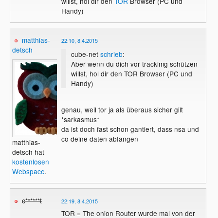
willst, hol dir den
TOR
Browser (PC und
Handy)
matthias-
22:10, 8.4.2015
detsch
cube-net
schrieb
:
Aber wenn du dich vor trackimg schützen
willst, hol dir den TOR Browser (PC und
Handy)
genau, weil tor ja als überaus sicher gilt
*sarkasmus*
da ist doch fast schon gantiert, dass nsa und
co deine daten abfangen
matthias-
detsch hat
kostenlosen
Webspace
.
c******t
22:19, 8.4.2015
TOR = The onion Router wurde mal von der