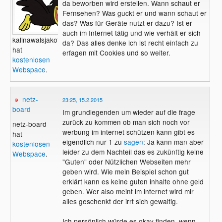
da beworben wird erstellen. Wann schaut er
Fernsehen? Was guckt er und wann schaut er
das? Was für Geräte nutzt er dazu? Ist er
auch im Internet tätig und wie verhält er sich
kalinawalsjakoff
da? Das alles denke ich ist recht einfach zu
hat
erfagen mit Cookies und so weiter.
kostenlosen
Webspace
.
netz-
23:25, 15.2.2015
board
Im grundlegenden um wieder auf die frage
zurück zu kommen ob man sich noch vor
netz-board
werbung im internet schützen kann gibt es
hat
eigendlich nur 1 zu
sagen
: Ja kann man aber
kostenlosen
leider zu dem Nachteil das es zukünftig keine
Webspace
.
"Guten" oder Nützlichen Webseiten mehr
geben wird. Wie mein Beispiel schon gut
erklärt kann es keine guten inhalte ohne geld
geben. Wer also meint im internet wird mir
alles geschenkt der irrt sich gewaltig.
Ich persönlich würde es okay finden, wenn