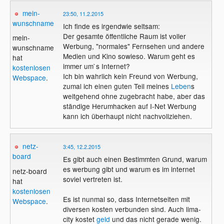
mein-
23:50, 11.2.2015
wunschname
Ich finde es irgendwie seltsam:
Der gesamte öffentliche Raum ist voller
mein-
Werbung, "normales" Fernsehen und andere
wunschname
Medien und Kino sowieso. Warum geht es
hat
immer um`s Internet?
kostenlosen
Ich bin wahrlich kein Freund von Werbung,
Webspace
.
zumal ich einen guten Teil meines
Leben
s
weitgehend ohne zugebracht habe, aber das
ständige Herumhacken auf I-Net Werbung
kann ich überhaupt nicht nachvollziehen.
netz-
3:45, 12.2.2015
board
Es gibt auch einen Bestimmten Grund, warum
es werbung gibt und warum es im internet
netz-board
soviel vertreten ist.
hat
kostenlosen
Es ist nunmal so, dass Internetseiten mit
Webspace
.
diversen kosten verbunden sind. Auch lima-
city kostet
geld
und das nicht gerade wenig.