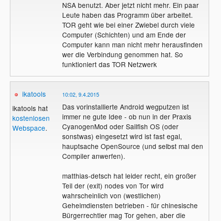
NSA benutzt. Aber jetzt nicht mehr. Ein paar
Leute haben das Programm über arbeitet.
TOR geht wie bei einer Zwiebel durch viele
Computer (Schichten) und am Ende der
Computer kann man nicht mehr herausfinden
wer die Verbindung genommen hat. So
funktioniert das TOR Netzwerk
ikatools
10:02, 9.4.2015
Das vorinstallierte Android wegputzen ist
ikatools hat
immer ne gute Idee - ob nun in der Praxis
kostenlosen
CyanogenMod oder Sailfish OS (oder
Webspace
.
sonstwas) eingesetzt wird ist fast egal,
hauptsache OpenSource (und selbst mal den
Compiler anwerfen).
matthias-detsch hat leider recht, ein großer
Teil der (exit) nodes von Tor wird
wahrscheinlich von (westlichen)
Geheimdiensten betrieben - für chinesische
Bürgerrechtler mag Tor gehen, aber die