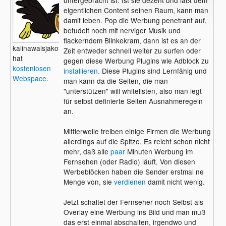
untergebracht ist. Ist sie dezent und läßt dem
eigentlichen Content seinen Raum, kann man
damit leben. Pop die Werbung penetrant auf,
betudelt noch mit nerviger Musik und
flackerndem Blinkekram, dann ist es an der
kalinawalsjakoff
Zeit entweder schnell weiter zu surfen oder
hat
gegen diese Werbung Plugins wie Adblock zu
kostenlosen
installieren
. Diese Plugins sind Lernfähig und
Webspace
.
man kann da die Seiten, die man
"unterstützen" will whitelisten, also man legt
für selbst definierte Seiten Ausnahmeregeln
an.
Mittlerweile treiben einige Firmen die Werbung
allerdings auf die Spitze. Es reicht schon nicht
mehr, daß alle
paar
Minuten Werbung im
Fernsehen (oder Radio) läuft. Von diesen
Werbeblöcken haben die Sender erstmal ne
Menge von, sie
verdienen
damit nicht wenig.
Jetzt schaltet der Fernseher noch Selbst als
Overlay eine Werbung ins Bild und man muß
das erst einmal abschalten, irgendwo und