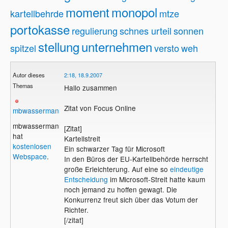
moment
monopol
kartellbehrde
mtze
portokasse
regulierung
schnes urteil
sonnen
stellung
unternehmen
spitzel
versto
weh
Autor dieses
2:18, 18.9.2007
Themas
Hallo zusammen
Zitat von Focus Online
mbwassermann
mbwassermann
[Zitat]
hat
Kartellstreit
kostenlosen
Ein schwarzer Tag für Microsoft
Webspace
.
In den Büros der EU-Kartellbehörde herrscht
große Erleichterung. Auf eine so
eindeutige
Entscheidung
im Microsoft-Streit hatte kaum
noch jemand zu hoffen gewagt. Die
Konkurrenz freut sich über das Votum der
Richter.
[/zitat]