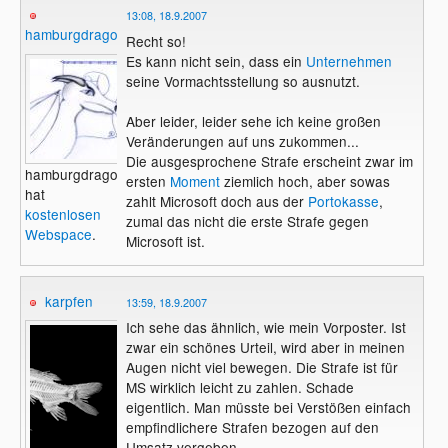
13:08, 18.9.2007
hamburgdragon
Recht so!
Es kann nicht sein, dass ein
Unternehmen
seine Vormachtsstellung so ausnutzt.
Aber leider, leider sehe ich keine großen
Veränderungen auf uns zukommen...
Die ausgesprochene Strafe erscheint zwar im
hamburgdragon
ersten
Moment
ziemlich hoch, aber sowas
hat
zahlt Microsoft doch aus der
Portokasse
,
kostenlosen
zumal das nicht die erste Strafe gegen
Webspace
.
Microsoft ist.
karpfen
13:59, 18.9.2007
Ich sehe das ähnlich, wie mein Vorposter. Ist
zwar ein schönes Urteil, wird aber in meinen
Augen nicht viel bewegen. Die Strafe ist für
MS wirklich leicht zu zahlen. Schade
eigentlich. Man müsste bei Verstößen einfach
empfindlichere Strafen bezogen auf den
Umsatz vergeben.