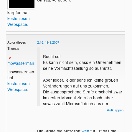
karpfen hat
kostenlosen
Webspace
.
Autor dieses
2:16, 19.9.2007
Themas
Recht so!
Es kann nicht sein, dass ein Unternehmen
mbwassermann
seine Vormachtsstellung so ausnutzt.
mbwassermann
hat
Aber leider, leider sehe ich keine großen
kostenlosen
Veränderungen auf uns zukommen...
Webspace
.
Die ausgesprochene Strafe erscheint zwar
im ersten Moment ziemlich hoch, aber
sowas zahlt Microsoft doch aus der
Portokasse, zumal das nicht die erste
Aufklappen
Strafe gegen Microsoft ist.
Die Strafe die Microsoft
weh
tut, ist das die