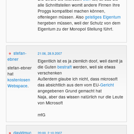
alle Schnittstellen womit andere Firmen Ihre
Proggs kompatibel machen können,
offenlegen müssen. Also
geistiges Eigentum
hergeben müssen, weil der Schutz von dem
Eigentum zu der Monopol Stellung führt.
stefan-
21:06, 28.9.2007
ebner
Eigentlich ist es ja ziemlich doof, weil damit ja
die Guten
bestraft
werden, weil sie etwas
stefan-ebner
verschenken
hat
Außerdem glaube ich nicht, dass microsoft
kostenlosen
das absichtlich aus dem vom EU-
Gericht
Webspace
.
angegebenen Grund gemacht hat
Naja, aber das wissen natürlich nur die Leute
von Microsoft
mfG
davidmuc
20:00, 2.10.2007