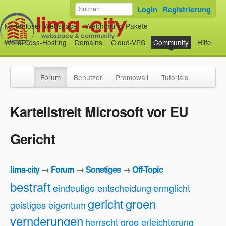
Login
Registrierung
kostenloser Webspace
Webhosting-Pakete
WordPress-Hosting
Domains
Cloud-VPS
Community
Hilfe
Forum
Benutzer
Promowall
Tutorials
Kartellstreit Microsoft vor EU
Gericht
lima-city
→
Forum
→
Sonstiges
→
Off-Topic
bestraft
eindeutige entscheidung
ermglicht
gericht
groen
geistiges eigentum
vernderungen
herrscht groe erleichterung