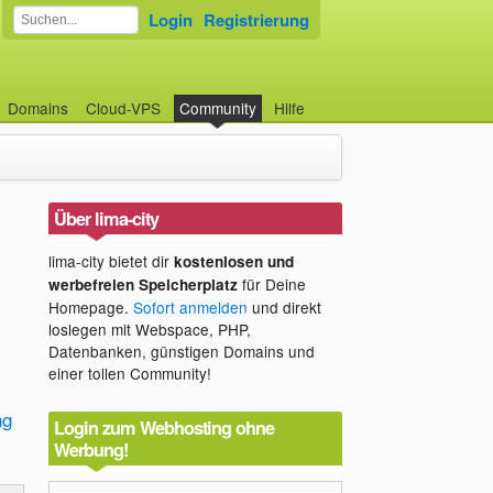
Login
Registrierung
Domains
Cloud-VPS
Community
Hilfe
Über lima-city
lima-city bietet dir
kostenlosen und
für Deine
werbefreien Speicherplatz
Homepage.
Sofort anmelden
und direkt
loslegen mit Webspace, PHP,
Datenbanken, günstigen Domains und
einer tollen Community!
ng
Login zum Webhosting ohne
Werbung!