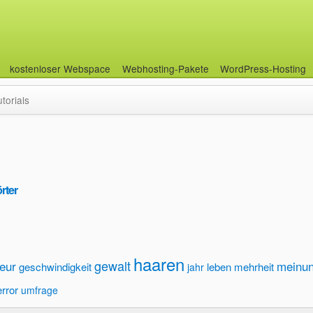
kostenloser Webspace
Webhosting-Pakete
WordPress-Hosting
utorials
rter
haaren
gewalt
seur
meinu
geschwindigkeit
leben
mehrheit
jahr
error
umfrage