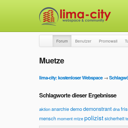
Forum
Benutzer
Promowall
T
Muetze
lima-city: kostenloser Webspace
→
Schlagwö
Schlagworte dieser Ergebnisse
demonstrant
demo
fri
anarchie
aktion
dna
polizist
mensch
sicherheit
moment
mtze
t