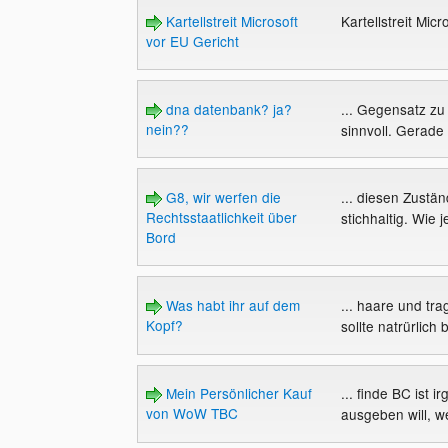
Kartellstreit Microsoft
Kartellstreit Mic
vor EU Gericht
dna datenbank? ja?
... Gegensatz 
nein??
sinnvoll. Gerade 
G8, wir werfen die
... diesen Zustän
Rechtsstaatlichkeit über
stichhaltig. Wie j
Bord
Was habt ihr auf dem
... haare und tr
Kopf?
sollte natrürlich 
Mein Persönlicher Kauf
... finde BC ist 
von WoW TBC
ausgeben will, w