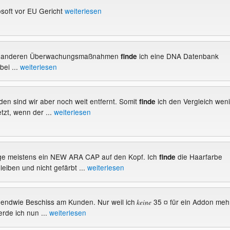
rosoft vor EU Gericht
weiterlesen
zu anderen Überwachungsmaßnahmen
ich eine DNA Datenbank
finde
bei ...
weiterlesen
den sind wir aber noch weit entfernt. Somit
ich den Vergleich wen
finde
etzt, wenn der ...
weiterlesen
age meistens ein NEW ARA CAP auf den Kopf. Ich
die Haarfarbe
finde
bleiben und nicht gefärbt ...
weiterlesen
irgendwie Beschiss am Kunden. Nur weil ich
35 ¤ für ein Addon meh
keine
erde ich nun ...
weiterlesen