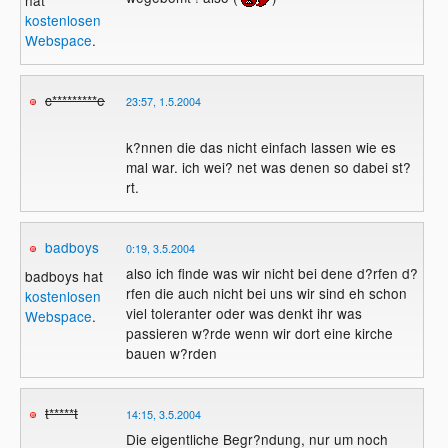
hat
kostenlosen
Webspace
.
c*********e
23:57, 1.5.2004
k?nnen die das nicht einfach lassen wie es
mal war. ich wei? net was denen so dabei st?
rt.
badboys
0:19, 3.5.2004
also ich finde was wir nicht bei dene d?rfen d?
badboys hat
rfen die auch nicht bei uns wir sind eh schon
kostenlosen
viel toleranter oder was denkt ihr was
Webspace
.
passieren w?rde wenn wir dort eine kirche
bauen w?rden
t*****t
14:15, 3.5.2004
Die eigentliche Begr?ndung, nur um noch