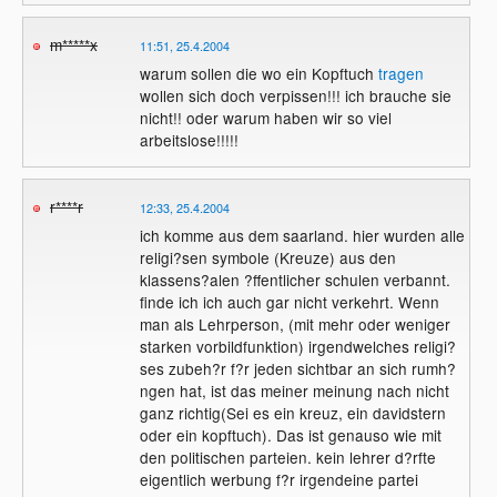
m*****x
11:51, 25.4.2004
warum sollen die wo ein Kopftuch
tragen
wollen sich doch verpissen!!! ich brauche sie
nicht!! oder warum haben wir so viel
arbeitslose!!!!!
r****r
12:33, 25.4.2004
ich komme aus dem saarland. hier wurden alle
religi?sen symbole (Kreuze) aus den
klassens?alen ?ffentlicher schulen verbannt.
finde ich ich auch gar nicht verkehrt. Wenn
man als Lehrperson, (mit mehr oder weniger
starken vorbildfunktion) irgendwelches religi?
ses zubeh?r f?r jeden sichtbar an sich rumh?
ngen hat, ist das meiner meinung nach nicht
ganz richtig(Sei es ein kreuz, ein davidstern
oder ein kopftuch). Das ist genauso wie mit
den politischen parteien. kein lehrer d?rfte
eigentlich werbung f?r irgendeine partei