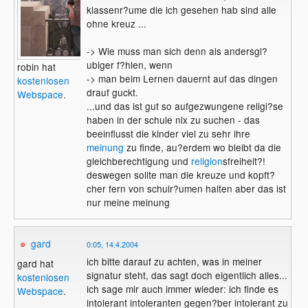
klassenr?ume die ich gesehen hab sind alle
ohne kreuz ...
-> Wie muss man sich denn als andersgl?
ubiger f?hlen, wenn
robin hat
-> man beim Lernen dauernt auf das dingen
kostenlosen
drauf guckt.
Webspace
.
...und das ist gut so aufgezwungene religi?se
haben in der schule nix zu suchen - das
beeinflusst die kinder viel zu sehr ihre
meinung
zu finde, au?erdem wo bleibt da die
gleichberechtigung und
religion
sfreiheit?!
deswegen sollte man die kreuze und kopft?
cher fern von schulr?umen halten aber das ist
nur meine meinung
gard
0:05, 14.4.2004
ich bitte darauf zu achten, was in meiner
gard hat
signatur steht, das sagt doch eigentlich alles...
kostenlosen
ich sage mir auch immer wieder: ich finde es
Webspace
.
intolerant intoleranten gegen?ber intolerant zu