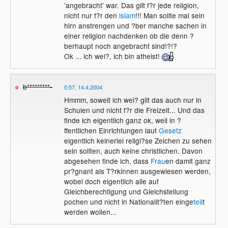
'angebracht' war. Das gilt f?r jede religion,
nicht nur f?r den
islam
!!! Man sollte mal sein
hirn anstrengen und ?ber manche sachen in
einer religion nachdenken ob die denn ?
berhaupt noch angebracht sind!?!?
Ok ... ich wei?, ich bin atheist!
b*********-
0:57, 14.4.2004
Hmmm, soweit ich wei? gilt das auch nur in
Schulen und nicht f?r die Freizeit... Und das
finde ich eigentlich ganz ok, weil in ?
ffentlichen Einrichtungen laut
Gesetz
eigentlich keinerlei religi?se Zeichen zu sehen
sein sollten, auch keine christlichen. Davon
abgesehen finde ich, dass
Frau
en damit ganz
pr?gnant als T?rkinnen ausgewiesen werden,
wobei doch eigentlich alle auf
Gleichberechtigung und Gleichstellung
pochen und nicht in Nationalit?ten einge
teil
t
werden wollen...