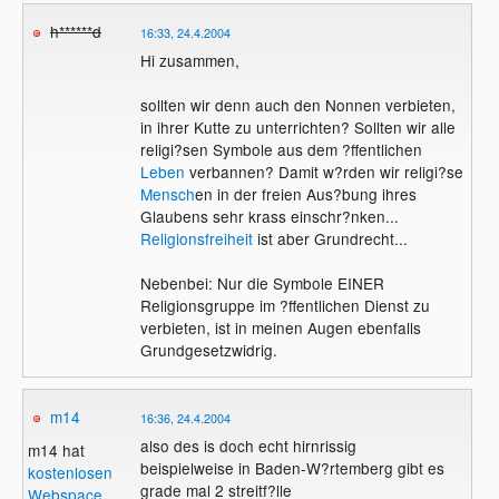
h******d
16:33, 24.4.2004
Hi zusammen,
sollten wir denn auch den Nonnen verbieten,
in ihrer Kutte zu unterrichten? Sollten wir alle
religi?sen Symbole aus dem ?ffentlichen
Leben
verbannen? Damit w?rden wir religi?se
Mensch
en in der freien Aus?bung ihres
Glaubens sehr krass einschr?nken...
Religionsfreiheit
ist aber Grundrecht...
Nebenbei: Nur die Symbole EINER
Religionsgruppe im ?ffentlichen Dienst zu
verbieten, ist in meinen Augen ebenfalls
Grundgesetzwidrig.
m14
16:36, 24.4.2004
also des is doch echt hirnrissig
m14 hat
beispielweise in Baden-W?rtemberg gibt es
kostenlosen
grade mal 2 streitf?lle
Webspace
.