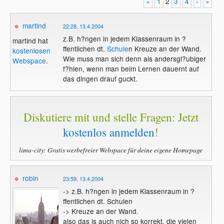
«
1
2
3
4
›
»
martind
22:28, 13.4.2004
z.B. h?ngen in jedem Klassenraum in ?
martind hat
ffentlichen dt.
Schule
n Kreuze an der Wand.
kostenlosen
Wie muss man sich denn als andersgl?ubiger
Webspace
.
f?hlen, wenn man beim Lernen dauernt auf
das dingen drauf guckt.
Diskutiere mit und stelle Fragen: Jetzt
kostenlos anmelden
!
lima-city: Gratis werbefreier Webspace für deine eigene Homepage
robin
23:59, 13.4.2004
-> z.B. h?ngen in jedem Klassenraum in ?
ffentlichen dt. Schulen
-> Kreuze an der Wand.
also das is auch nich so korrekt, die vielen