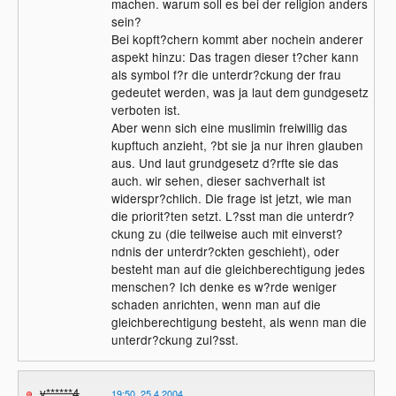
machen. warum soll es bei der religion anders
sein?
Bei kopft?chern kommt aber nochein anderer
aspekt hinzu: Das tragen dieser t?cher kann
als symbol f?r die unterdr?ckung der frau
gedeutet werden, was ja laut dem gundgesetz
verboten ist.
Aber wenn sich eine muslimin freiwillig das
kupftuch anzieht, ?bt sie ja nur ihren glauben
aus. Und laut grundgesetz d?rfte sie das
auch. wir sehen, dieser sachverhalt ist
widerspr?chlich. Die frage ist jetzt, wie man
die priorit?ten setzt. L?sst man die unterdr?
ckung zu (die teilweise auch mit einverst?
ndnis der unterdr?ckten geschieht), oder
besteht man auf die gleichberechtigung jedes
menschen? Ich denke es w?rde weniger
schaden anrichten, wenn man auf die
gleichberechtigung besteht, als wenn man die
unterdr?ckung zul?sst.
y******4
19:50, 25.4.2004