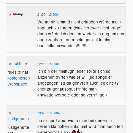
t****y
21:50, 1.5.2004
Wenn mir jemand nicht erlauben w?rde mein
kopftuch zu tragen (was ich zwar nicht trage)
dann w?rde ich dem entweder ein ring um das
auge zaubern, oder sein gesicht in eine
baustelle umwandeln!!!!!!!!!
rul4site
22:53, 1.5.2004
Ich bin der meinugn jeder sollte sich so
rul4site hat
anziehen d?rfen wie er will (solabnge er
kostenlosen
angezogen ist) da geh?ren auch jeglcihe t?
Webspace
.
cher zu genausogut l?nnte man
krawattenverbote oder so verh?ngen
23:49, 1.5.2004
lustigenutte
na sicher ! aber wenn man bei denen mit
seinen klamotten ankommt wird man auch fett
lustigenutte
wegebomt ! also ('
')