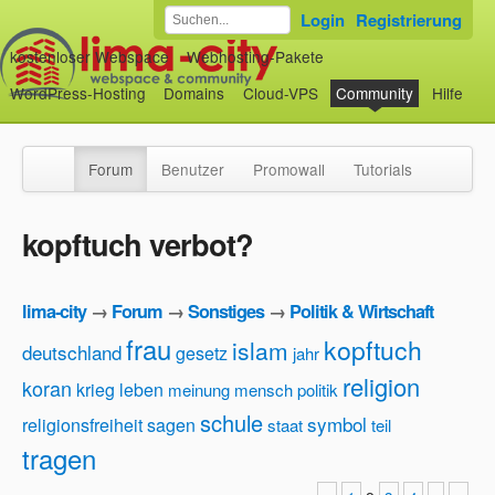
Login
Registrierung
kostenloser Webspace
Webhosting-Pakete
WordPress-Hosting
Domains
Cloud-VPS
Community
Hilfe
Forum
Benutzer
Promowall
Tutorials
kopftuch verbot?
lima-city
→
Forum
→
Sonstiges
→
Politik & Wirtschaft
frau
kopftuch
islam
deutschland
gesetz
jahr
religion
koran
krieg
leben
meinung
mensch
politik
schule
symbol
religionsfreiheit
sagen
staat
teil
tragen