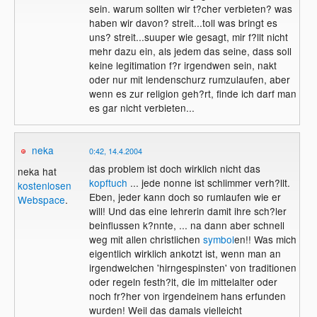
sein. warum sollten wir t?cher verbieten? was
haben wir davon? streit...toll was bringt es
uns? streit...suuper wie gesagt, mir f?llt nicht
mehr dazu ein, als jedem das seine, dass soll
keine legitimation f?r irgendwen sein, nakt
oder nur mit lendenschurz rumzulaufen, aber
wenn es zur religion geh?rt, finde ich darf man
es gar nicht verbieten...
neka
0:42, 14.4.2004
das problem ist doch wirklich nicht das
neka hat
kopftuch
... jede nonne ist schlimmer verh?llt.
kostenlosen
Eben, jeder kann doch so rumlaufen wie er
Webspace
.
will! Und das eine lehrerin damit ihre sch?ler
beinflussen k?nnte, ... na dann aber schnell
weg mit allen christlichen
symbol
en!! Was mich
eigentlich wirklich ankotzt ist, wenn man an
irgendwelchen 'hirngespinsten' von traditionen
oder regeln festh?lt, die im mittelalter oder
noch fr?her von irgendeinem hans erfunden
wurden! Weil das damals vielleicht