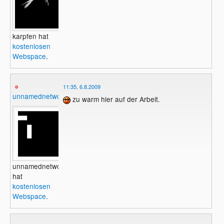
karpfen hat
kostenlosen
Webspace
.
11:35, 6.8.2009
unnamednetwork
zu warm hier auf der Arbeit.
unnamednetwork
hat
kostenlosen
Webspace
.