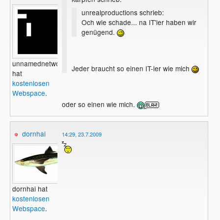
unrealproductions schrieb:
Och wie schade... na IT'ler haben wir
genügend.
unnamednetwork
Jeder braucht so einen IT-ler wie mich
hat
kostenlosen
Webspace
.
oder so einen wie mich.
dornhai
14:29, 23.7.2009
dornhai hat
kostenlosen
Webspace
.