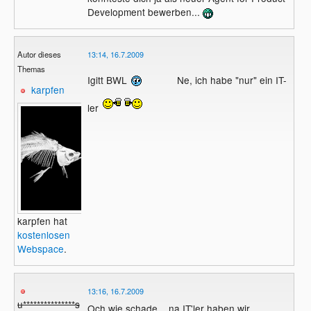
Development bewerben...
Autor dieses
13:14, 16.7.2009
Themas
Igitt BWL
Ne, ich habe "nur" ein IT-
karpfen
ler
karpfen hat
kostenlosen
Webspace
.
13:16, 16.7.2009
u***************s
Och wie schade... na IT'ler haben wir