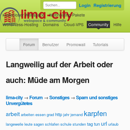
Login
Registrierung
kostenloser Webspace
Webhosting-Pakete
WordPress-Hosting
Domains
Cloud-VPS
Community
Hilfe
Forum
Benutzer
Promowall
Tutorials
Langweilig auf der Arbeit oder
auch: Müde am Morgen
lima-city
→
Forum
→
Sonstiges
→
Spam und sonstiges
Unvergütetes
karpfen
arbeit
http
arbeiten
essen
grad
jahr
jemand
url
tag
tun
langeweile
leute
sagen
schlafen
schule
stunden
urlaub