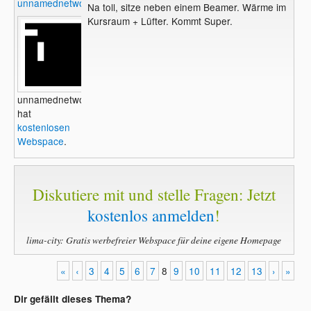
unnamednetwork
Na toll, sitze neben einem Beamer. Wärme im
Kursraum + Lüfter. Kommt Super.
unnamednetwork
hat
kostenlosen
Webspace
.
Diskutiere mit und stelle Fragen: Jetzt
kostenlos anmelden
!
lima-city: Gratis werbefreier Webspace für deine eigene Homepage
«
‹
3
4
5
6
7
8
9
10
11
12
13
›
»
Dir gefällt dieses Thema?