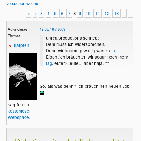
versuchen
woche
«
‹
3
4
5
6
7
8
9
10
11
12
13
›
»
Autor dieses
12:58, 16.7.2009
Themas
unrealproductions schrieb:
Dem muss ich widersprechen.
karpfen
Denn wir haben gewaltig was zu
tun
.
Eigentlich bräuchten wir sogar noch mehr
tag
/leute">Leute... aber naja. ^^
So, als was denn? Ich brauch nen neuen Job
karpfen hat
kostenlosen
Webspace
.