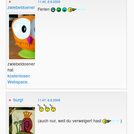
11:40, 6.8.2009
zwiebeldoener
Ferien
zwiebeldoener
hat
kostenlosen
Webspace
.
burgi
11:47, 6.8.2009
(auch nur, weil du verweigert hast
)