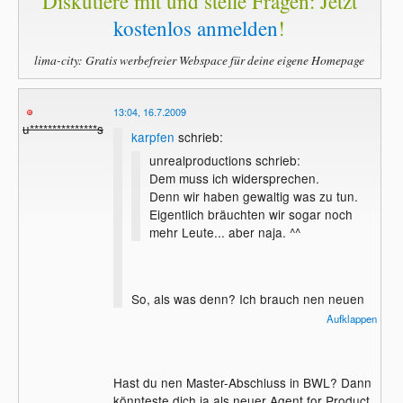
Diskutiere mit und stelle Fragen: Jetzt
kostenlos anmelden
!
lima-city: Gratis werbefreier Webspace für deine eigene Homepage
13:04, 16.7.2009
u***************s
karpfen
schrieb:
unrealproductions schrieb:
Dem muss ich widersprechen.
Denn wir haben gewaltig was zu tun.
Eigentlich bräuchten wir sogar noch
mehr Leute... aber naja. ^^
So, als was denn? Ich brauch nen neuen
Job
Aufklappen
Hast du nen Master-Abschluss in BWL? Dann
könnteste dich ja als neuer Agent for Product