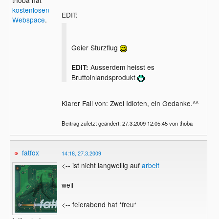
kostenlosen
EDIT:
Webspace
.
Geier Sturzflug
Ausserdem heisst es
EDIT:
Bruttoinlandsprodukt
Klarer Fall von: Zwei Idioten, ein Gedanke.^^
Beitrag zuletzt geändert: 27.3.2009 12:05:45 von thoba
fatfox
14:18, 27.3.2009
<-- ist nicht langweilig auf
arbeit
weil
<-- feierabend hat *freu*