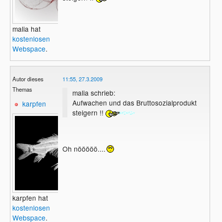
malia hat
kostenlosen
Webspace
.
Autor dieses
11:55, 27.3.2009
Themas
malia schrieb:
Aufwachen und das Bruttosozialprodukt
karpfen
steigern !!
Oh nööööö....
karpfen hat
kostenlosen
Webspace
.