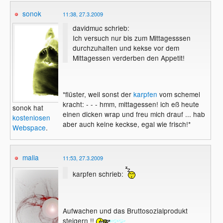
sonok
11:38, 27.3.2009
davidmuc schrieb:
Ich versuch nur bis zum Mittagesssen
durchzuhalten und kekse vor dem
Mittagessen verderben den Appetit!
*flüster, weil sonst der
karpfen
vom schemel
kracht: - - - hmm, mittagessen! ich eß heute
sonok hat
einen dicken wrap und freu mich drauf ... hab
kostenlosen
aber auch keine keckse, egal wie frisch!*
Webspace
.
malia
11:53, 27.3.2009
karpfen schrieb:
Aufwachen und das Bruttosozialprodukt
steigern !!