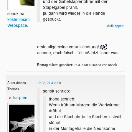
und der Gabelstaplerführer mit der
Stapelgabel prahlt,
ja, dann wird wieder in die Hände
sonok hat
gespuckt.
kostenlosen
wir steigern das Bruttosozialprodukt,
Webspace
.
Aufklappen
ja, ja, ja, jetzt wird wieder in die Hände
gespuckt.
erste allgemeine verunsicherung!
achnee, doch falsch - ich eß jetzt lieber was.
Beitrag zuletzt geändert: 27.3.2009 12:00:33 von sonok
Autor dieses
12:02, 27.3.2009
Themas
sonok schrieb:
karpfen
thoba schrieb:
Wenn früh am Morgen die Werksirene
dröhnt
und die Stechuhr beim Stechen lustvoll
stöhnt,
in der Montagehalle die Neonsonne