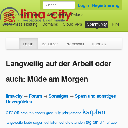
Login
Registrierung
kostenloser Webspace
Webhosting-Pakete
WordPress-Hosting
Domains
Cloud-VPS
Community
Hilfe
Forum
Benutzer
Promowall
Tutorials
Langweilig auf der Arbeit oder
auch: Müde am Morgen
lima-city
→
Forum
→
Sonstiges
→
Spam und sonstiges
Unvergütetes
karpfen
arbeit
http
arbeiten
essen
grad
jahr
jemand
url
tag
tun
langeweile
leute
sagen
schlafen
schule
stunden
urlaub