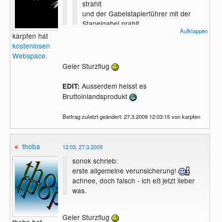
strahlt
und der Gabelstaplerführer mit der
Stapelgabel prahlt,
Aufklappen
ja, dann wird wieder in die Hände
karpfen hat
gespuckt.
kostenlosen
wir steigern das Bruttosozialprodukt,
Webspace
.
ja, ja, ja, jetzt wird wieder in die Hände
Geier Sturzflug
erste allgemeine verunsicherung!
gespuckt.
achnee, doch falsch - ich eß jetzt lieber
Ausserdem heisst es
EDIT:
was.
Bruttoinlandsprodukt
Beitrag zuletzt geändert: 27.3.2009 12:03:15 von karpfen
thoba
12:03, 27.3.2009
sonok schrieb:
erste allgemeine verunsicherung!
achnee, doch falsch - ich eß jetzt lieber
was.
Geier Sturzflug
thoba hat