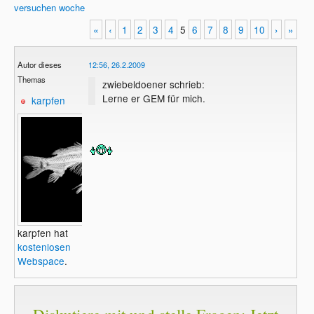
versuchen
woche
«
‹
1
2
3
4
5
6
7
8
9
10
›
»
Autor dieses
12:56, 26.2.2009
Themas
zwiebeldoener schrieb:
Lerne er GEM für mich.
karpfen
karpfen hat
kostenlosen
Webspace
.