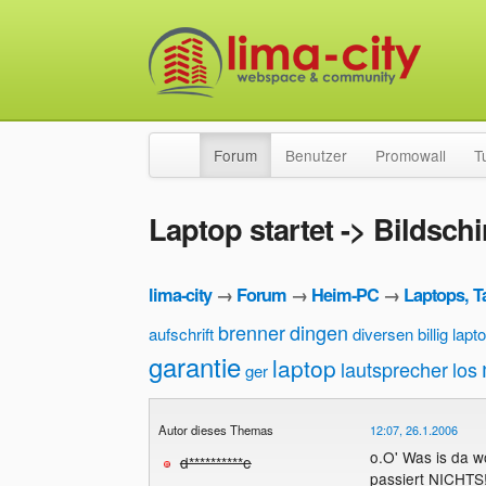
Forum
Benutzer
Promowall
T
Laptop startet -> Bildsch
lima-city
→
Forum
→
Heim-PC
→
Laptops, T
brenner
dingen
aufschrift
diversen billig lapt
garantie
laptop
lautsprecher
los
ger
Autor dieses Themas
12:07, 26.1.2006
o.O' Was is da 
d**********e
passiert NICHTS