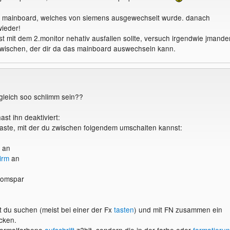
am mainboard, welches von siemens ausgewechselt wurde. danach
wieder!
st mit dem 2.monitor nehativ ausfallen sollte, versuch irgendwie jmande
wischen, der dir da das mainboard auswechseln kann.
 gleich soo schlimm sein??
ast ihn deaktiviert:
Taste, mit der du zwischen folgendem umschalten kannst:
m an
irm
an
romspar
t du suchen (meist bei einer der Fx
tasten
) und mit FN zusammen ein
cken.
normalfarbene
aufschrift
z?hlt, sondern die in der farbe oder
formatieru