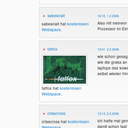
sabesnait
16:15, 1.2.2006
Also mit meinem 
sabesnait hat
kostenlosen
Prozessor im Eim
Webspace
.
fatfox
13:01, 2.2.2006
wie schon gesag
wie die graka an 
laptops das sowa
selbst wieder h
fatfox hat
kostenlosen
Webspace
.
crisscross
13:13, 2.2.2006
ich hatte mal ge
crisscross hat
kostenlosen
damit schon fast
Webspace
.