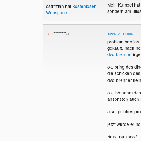
Mein Kumpel hatt
ostritzlan hat
kostenlosen
sondern am Bilds
Webspace
.
r********a
15:26, 26.1.2006
problem hab ich z
gekauft, nach ne
dvd
-
brenner
irge
ok, bring des di
die schicken des
dvd-brenner keine
ok, ich nehm das 
ansonsten auch n
also gleiches pro
jetzt wurde er n
*frust rauslass*