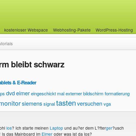
kostenloser Webspace
Webhosting-Pakete
WordPress-Hosting
utorials
irm bleibt schwarz
ablets & E-Reader
dvd
eimer
ops
eingeschickt mal
externer bildschirm
formatierung
tasten
monitor
siemens
versuchen
signal
vga
wohl
los
? Ich starte meinen
Laptop
und au?er dem L?fter
ger
?usch
! Is das Mainboard im
Eimer
oder was ist da los?