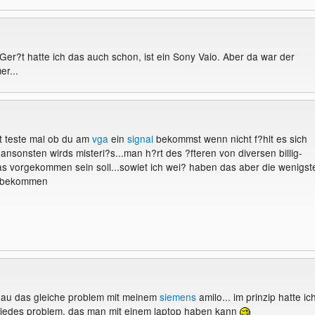
Ger?t hatte ich das auch schon, ist ein Sony Vaio. Aber da war der
er...
t teste mal ob du am
vga
ein
signal
bekommst wenn nicht f?hlt es sich
ansonsten wirds misteri?s...man h?rt des ?fteren von diversen billig-
s vorgekommen sein soll...sowiet ich wei? haben das aber die wenigst
inbekommen
nau das gleiche problem mit meinem
siemens
amilo... im prinzip hatte ic
 jedes problem, das man mit einem laptop haben kann