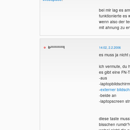
bei mir lag es 
funktionierte es 
wenn also der te
mit ahnung zu er
b*********t
14:02, 2.2.2006
es muss ja nicht
ich vermute, du h
es gibt eine FN-
-aus
-laptopbildschir
-
externer bildsch
-beide an
-laptopscreen st
diese taste muss
bisschen rumdr?
wobei nicht die 