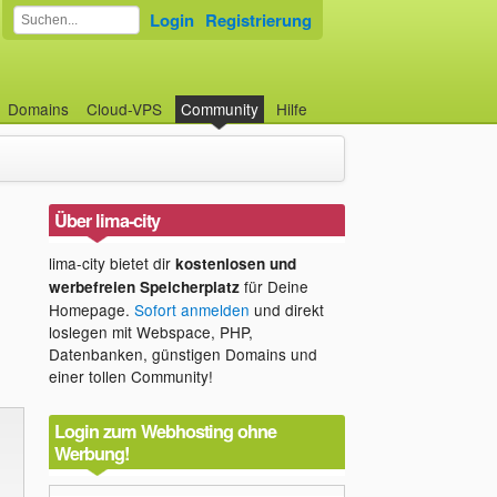
Login
Registrierung
Domains
Cloud-VPS
Community
Hilfe
Über lima-city
lima-city bietet dir
kostenlosen und
für Deine
werbefreien Speicherplatz
Homepage.
Sofort anmelden
und direkt
loslegen mit Webspace, PHP,
Datenbanken, günstigen Domains und
einer tollen Community!
Login zum Webhosting ohne
Werbung!