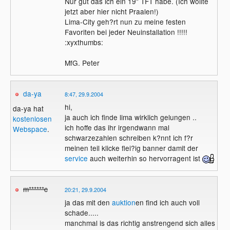
Nur gut das ich ein 19" TFT habe. (Ich wollte
jetzt aber hier nicht Praalen!)
Lima-City geh?rt nun zu meine festen
Favoriten bei jeder Neuinstallation !!!!!
:xyxthumbs:
MfG. Peter
da-ya
8:47, 29.9.2004
hi,
da-ya hat
ja auch ich finde lima wirklich gelungen ..
kostenlosen
ich hoffe das ihr irgendwann mal
Webspace
.
schwarzezahlen schreiben k?nnt ich f?r
meinen teil klicke flei?ig banner damit der
service
auch weiterhin so hervorragent ist
m******c
20:21, 29.9.2004
ja das mit den
auktion
en find ich auch voll
schade.....
manchmal is das richtig anstrengend sich alles