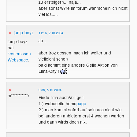
zu ersteigern... naja...
aber sonst w?re im forum wahrscheinlich nicht
viel los.....
jump-boyz
11:16, 2.10.2004
Jo ,
jump-boyz
hat
aber troz dessen mach ich weiter und
kostenlosen
vielleicht schon
Webspace
.
bald kommt eine andere Geile Aktion von
Lima-City !
0:35, 5.10.2004
m***********r
Finde lima auchVoll geil.
1.) webeseite home
page
2.) man kommt sofort auf sein acc nicht wie
bei anderen anbietern erst 4 wochen warten
und dann wirds doch nix.