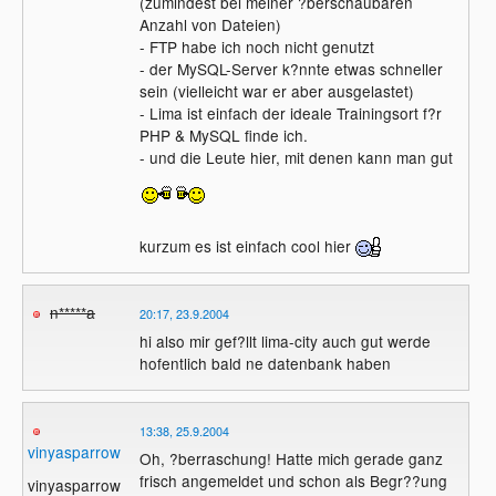
(zumindest bei meiner ?berschaubaren
Anzahl von Dateien)
- FTP habe ich noch nicht genutzt
- der MySQL-Server k?nnte etwas schneller
sein (vielleicht war er aber ausgelastet)
- Lima ist einfach der ideale Trainingsort f?r
PHP & MySQL finde ich.
- und die Leute hier, mit denen kann man gut
kurzum es ist einfach cool hier
n*****a
20:17, 23.9.2004
hi also mir gef?llt lima-city auch gut werde
hofentlich bald ne datenbank haben
13:38, 25.9.2004
vinyasparrow
Oh, ?berraschung! Hatte mich gerade ganz
frisch angemeldet und schon als Begr??ung
vinyasparrow