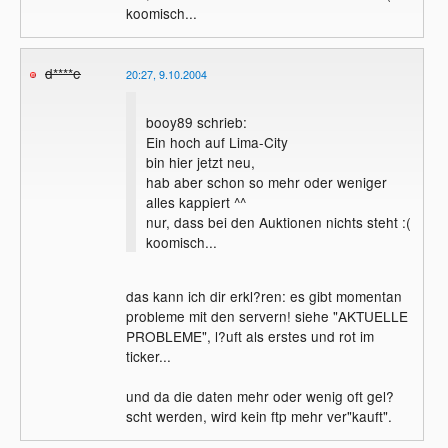
koomisch...
d****e
20:27, 9.10.2004
booy89 schrieb:
Ein hoch auf Lima-City
bin hier jetzt neu,
hab aber schon so mehr oder weniger
alles kappiert ^^
nur, dass bei den Auktionen nichts steht :(
koomisch...
das kann ich dir erkl?ren: es gibt momentan
probleme mit den servern! siehe "AKTUELLE
PROBLEME", l?uft als erstes und rot im
ticker...
und da die daten mehr oder wenig oft gel?
scht werden, wird kein ftp mehr ver"kauft".