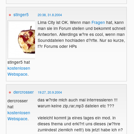
stinger5
20:38, 31.8.2004
Lima City ist OK. Wenn man
Fragen
hat, kann
man sie im Forum stellen und bekommt schnell
Antworten. Allerdings w?re es cool, wenn man
Sounddateien hochladen d?rfte. Nur so kurze,
f?r Forums oder HPs
stinger5 hat
kostenlosen
Webspace
.
dercrosser
19:27, 20.9.2004
das w?rde mich auch mal interressieren !!!
dercrosser
warum keine zip,rar,mp3 dateien etc ???
hat
kostenlosen
vieleicht kommt ja eines tages ein mod. in
Webspace
.
dieses thema und erkl?rt uns dieses (w?hre
zumindest ziemlich nett!) bis jetzt habe ich n?