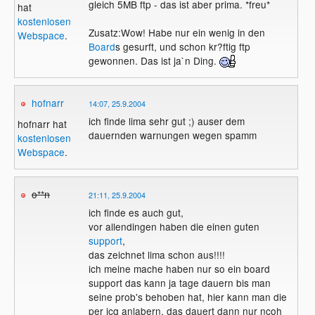
gleich 5MB ftp - das ist aber prima. *freu*
hat
kostenlosen
Zusatz:Wow! Habe nur ein wenig in den
Webspace
.
Board
s gesurft, und schon kr?ftig ftp
gewonnen. Das ist ja`n Ding.
hofnarr
14:07, 25.9.2004
ich finde lima sehr gut ;) auser dem
hofnarr hat
dauernden warnungen wegen spamm
kostenlosen
Webspace
.
o**n
21:11, 25.9.2004
ich finde es auch gut,
vor allendingen haben die einen guten
support
,
das zeichnet lima schon aus!!!!
ich meine mache haben nur so ein board
support das kann ja tage dauern bis man
seine prob's behoben hat, hier kann man die
per icq anlabern, das dauert dann nur ncoh