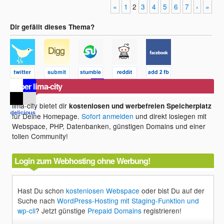
«
1
2
3
4
5
6
7
›
»
Dir gefällt dieses Thema?
Über lima-city
lima-city bietet dir
kostenlosen und werbefreien Speicherplatz
für Deine Homepage.
Sofort anmelden
und direkt loslegen mit
Webspace, PHP, Datenbanken, günstigen Domains und einer
tollen Community!
Login zum Webhosting ohne Werbung!
Hast Du schon
kostenlosen Webspace
oder bist Du auf der
Suche nach
WordPress-Hosting mit Staging-Funktion und
wp-cli
? Jetzt günstige
Prepaid Domains
registrieren!