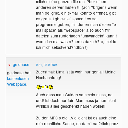
mlich meine ganzen file etc. ?ber einen
anderen server laufen !!! (ach ?brigens wenn
man bei gmx. ein e-mail konnto er?ffnet, gibt
es gratis 1gb e-mail space ! es soll
programme geben, mit denen man diesen "e-
mail space" als "webspace" also auch f?r
dateien zum runterladen "umwandeln" kann !
wenn ich mal was n?heres dazu h?re, melde
ich mich selbstverst?ndlich !)
geldnase
9:31, 23.9.2004
Zuerstmal: Lima ist ja wohl nur genial! Meine
geldnase hat
Hochachtung!
kostenlosen
Webspace
.
Auch dass man Gulden sammeln muss, na
und! Ist doch nur fair! Man muss ja nun nicht
wirklich
geschenkt haben wollen!
alles
Zu den MP3 s etc...Vielleicht ist es auch eine
rein rechtliche Sache, da damit nat?rlich ganz