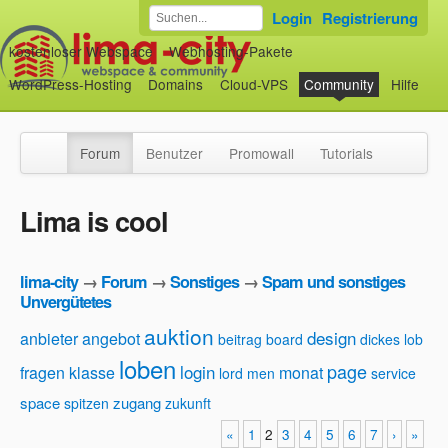
Login
Registrierung
kostenloser Webspace
Webhosting-Pakete
WordPress-Hosting
Domains
Cloud-VPS
Community
Hilfe
Forum
Benutzer
Promowall
Tutorials
Lima is cool
lima-city
→
Forum
→
Sonstiges
→
Spam und sonstiges
Unvergütetes
auktion
design
anbieter
angebot
beitrag
board
dickes lob
loben
page
login
fragen
klasse
monat
lord
men
service
space
zugang
spitzen
zukunft
«
1
2
3
4
5
6
7
›
»