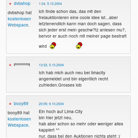
dvbshop
1:04, 5.10.2004
ich finde schon das, das mit den
dvbshop hat
freiauktionieren eine coole idee ist...aber
kostenlosen
letztenendlich kann man doch sagen, dass
Webspace
.
sich jeder erst mein geschw?tz anlesen mu?,
bervor er auch noch mit meiner page bestraft
wird
l*********t
13:33, 5.10.2004
Ich hab mich auch neu bei limacity
angemeldet und bin eigentlich recht
zufrieden.Grosses lob
booy89
20:09, 9.10.2004
Ein hoch auf Lima-City
booy89 hat
bin hier jetzt neu,
kostenlosen
hab aber schon so mehr oder weniger alles
Webspace
.
kappiert ^^
nur, dass bei den Auktionen nichts steht :(