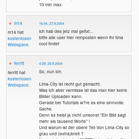
10 min max.
m14
16:54, 27.9.2004
ich hab des jetz mal gefixt...
m14 hat
bitte alle user hier reinposten wenn ihr lima
kostenlosen
cool findet
Webspace
.
ferritt
4:29, 29.9.2004
So, nun ich.
ferritt hat
kostenlosen
Lima-City ist recht gut gemacht.
Webspace
.
Was ich aber vermisse ist das man hier keine
Bilder Uploaden kann.
Gerade bei Tutorials w?re es eine sinnvolle
Sache.
Denn es heist ja nicht umsonst "Ein Bild sagt
mehr als tausend Worte" !
Und warum ist der obere Teil Von Lima-City so
grau und (extra)breit ?