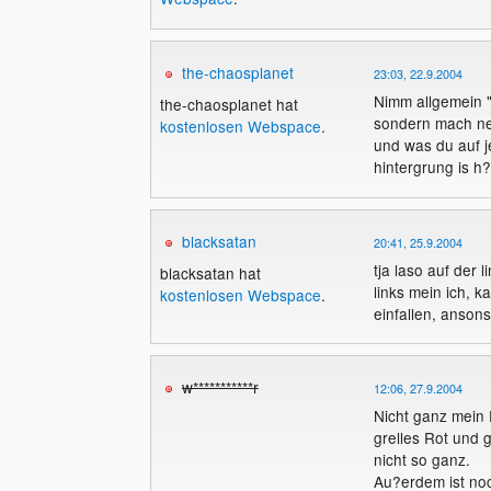
the-chaosplanet
23:03, 22.9.2004
Nimm allgemein "
the-chaosplanet hat
sondern mach n
kostenlosen Webspace
.
und was du auf j
hintergrung is h?
blacksatan
20:41, 25.9.2004
tja laso auf der l
blacksatan hat
links mein ich, 
kostenlosen Webspace
.
einfallen, ansons
w***********r
12:06, 27.9.2004
Nicht ganz mein F
grelles Rot und g
nicht so ganz.
Au?erdem ist noc