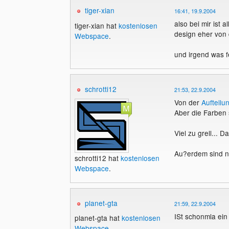
tiger-xian
16:41, 19.9.2004
also bei mir ist 
tiger-xian hat
kostenlosen
design eher von
Webspace
.
und irgend was fe
schrotti12
21:53, 22.9.2004
Von der
Aufteilu
Aber die Farben 
Viel zu grell... 
Au?erdem sind noc
schrotti12 hat
kostenlosen
Webspace
.
planet-gta
21:59, 22.9.2004
ISt schonmla ein
planet-gta hat
kostenlosen
Webspace
.