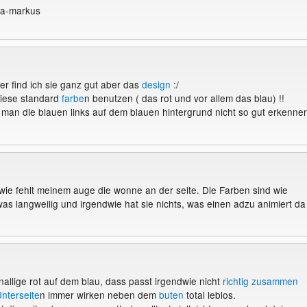
ma-markus
 find ich sie ganz gut aber das
design
:/
diese standard
farbe
n benutzen ( das rot und vor allem das blau) !!
an die blauen links auf dem blauen hintergrund nicht so gut erkenne
wie fehlt meinem auge die wonne an der seite. Die Farben sind wie
as langweilig und irgendwie hat sie nichts, was einen adzu animiert da
nallige rot auf dem blau, dass passt irgendwie nicht
richtig zusammen
nterseite
n immer wirken neben dem
buten
total leblos.