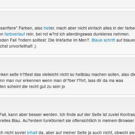
sanftere" Farben, also
hell
er, mach aber nicht einfach alles in der farbe
en
farbverlauf
rein. bei rot w?rd ich allerdingswas dunkleres nehmen.
eden Fall ?ndern solltest: Die linkfarbe im Men?.
Blaue schrift
auf blau
chst unvorteilhaft ;)
inken seite h?ttest das vielleicht nicht so hellblau machen sollen, also di
kann man nur erkennen wenn man dr?ber f?hrt, lass dir da ma was
ten scheint die recht gut zu sein jo
all, kann aber besser werden. Ich finde auf der Seite ist zuviel Kontras
relles Blau. Au?erdem funktioniert sie offensichtlich in meinem Browser
h nicht soviel
Inhalt
da, aber auf meiner Seite ja auch nicht, obwohl sie