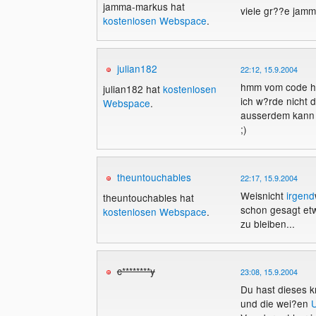
jamma-markus hat
viele gr??e jam
kostenlosen Webspace
.
julian182
22:12, 15.9.2004
hmm vom code her
julian182 hat
kostenlosen
ich w?rde nicht 
Webspace
.
ausserdem kann m
;)
theuntouchables
22:17, 15.9.2004
Weisnicht
irgend
theuntouchables hat
schon gesagt etw
kostenlosen Webspace
.
zu bleiben...
c********y
23:08, 15.9.2004
Du hast dieses k
und die wei?en
U