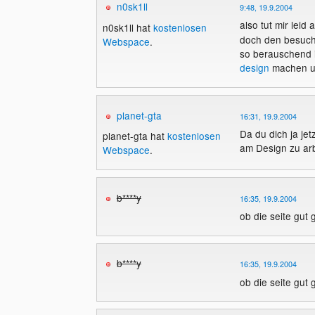
n0sk1ll
9:48, 19.9.2004
also tut mir leid 
n0sk1ll hat
kostenlosen
doch den besucher
Webspace
.
so berauschend is
design
machen un
planet-gta
16:31, 19.9.2004
Da du dich ja je
planet-gta hat
kostenlosen
am Design zu arb
Webspace
.
b****y
16:35, 19.9.2004
ob die seite gut 
b****y
16:35, 19.9.2004
ob die seite gut 