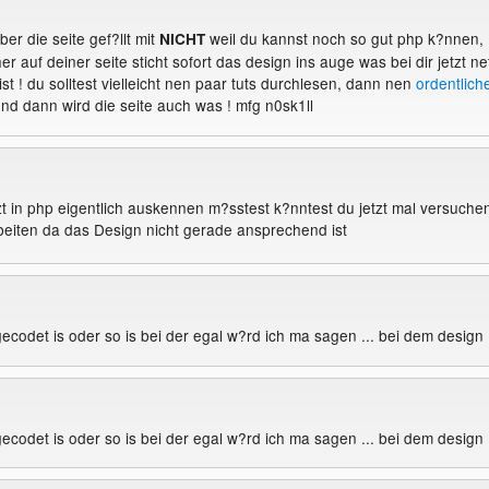
aber die seite gef?llt mit
weil du kannst noch so gut php k?nnen,
NICHT
 auf deiner seite sticht sofort das design ins auge was bei dir jetzt ne
t ! du solltest vielleicht nen paar tuts durchlesen, dann nen
ordentlich
d dann wird die seite auch was ! mfg n0sk1ll
tzt in php eigentlich auskennen m?sstest k?nntest du jetzt mal versuche
eiten da das Design nicht gerade ansprechend ist
gecodet is oder so is bei der egal w?rd ich ma sagen ... bei dem design
gecodet is oder so is bei der egal w?rd ich ma sagen ... bei dem design