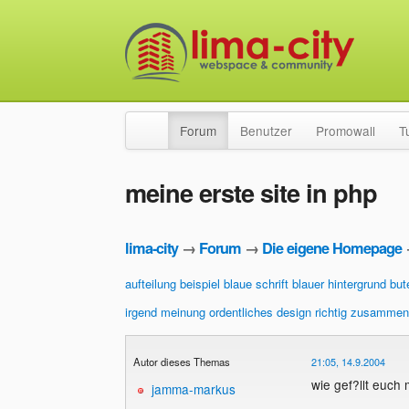
Forum
Benutzer
Promowall
T
meine erste site in php
lima-city
→
Forum
→
Die eigene Homepage
aufteilung
beispiel
blaue schrift
blauer hintergrund
but
irgend
meinung
ordentliches design
richtig zusammen
Autor dieses Themas
21:05, 14.9.2004
wie gef?llt euch
jamma-markus