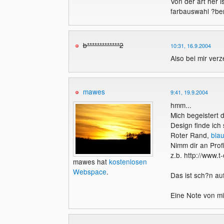
Von der art her i
farbauswahl ?be
b*************2
10:31, 16.9.2004
Also bei mir verz
mawes
9:41, 19.9.2004
hmm...
Mich begeistert d
Design finde ich 
Roter Rand,
bla
Nimm dir an Prof
z.b. http://www.t
mawes hat
kostenlosen
Webspace
.
Das ist sch?n auf
Eine Note von mi