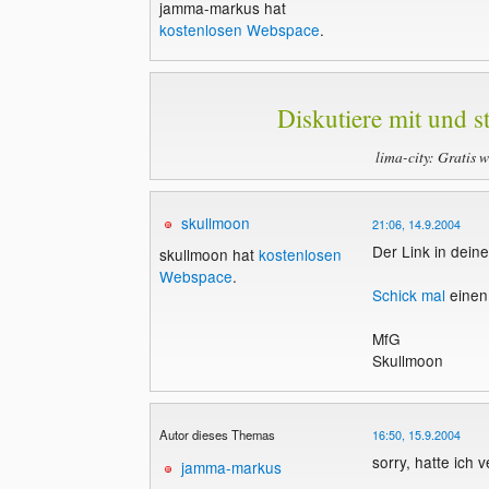
jamma-markus hat
kostenlosen Webspace
.
Diskutiere mit und st
lima-city: Gratis 
skullmoon
21:06, 14.9.2004
Der Link in deinem
skullmoon hat
kostenlosen
Webspace
.
Schick mal
einen 
MfG
Skullmoon
Autor dieses Themas
16:50, 15.9.2004
sorry, hatte ich 
jamma-markus