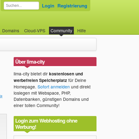
Login
Registrierung
Domains
Cloud-VPS
Community
Hilfe
Über lima-city
lima-city bietet dir
kostenlosen und
für Deine
werbefreien Speicherplatz
Homepage.
Sofort anmelden
und direkt
loslegen mit Webspace, PHP,
lt
Datenbanken, günstigen Domains und
einer tollen Community!
Login zum Webhosting ohne
Werbung!