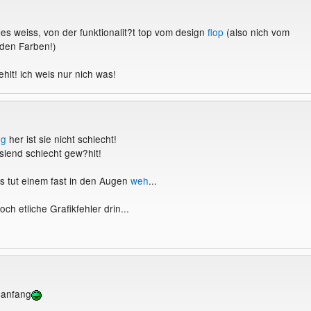
alles weiss, von der funktionalit?t top vom design
flop
(also nich vom
 den Farben!)
hlt! ich weis nur nich was!
ng
her ist sie nicht schlecht!
siend schlecht gew?hlt!
Das tut einem fast in den Augen
weh
...
h etliche Grafikfehler drin...
 anfang