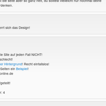
st die seite aber so ganz nett, du solltest vielleicht nur nochmal deine
rdenken.
errt sich das Design!
ie Site auf jeden Fall NICHT!
schlecht!
uer Hintergrund
! Recht einfallslos!
iSeiten ein
Beispiel
!
-online.de
geteilt!
r: 4