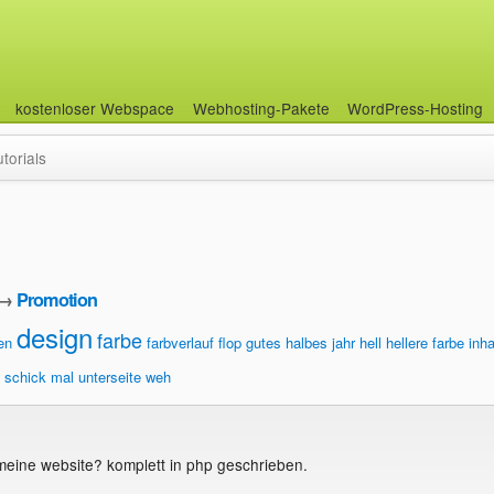
kostenloser Webspace
Webhosting-Pakete
WordPress-Hosting
utorials
→
Promotion
design
farbe
en
farbverlauf
flop
gutes halbes jahr
hell
hellere farbe
inha
schick mal
unterseite
weh
 meine website? komplett in php geschrieben.