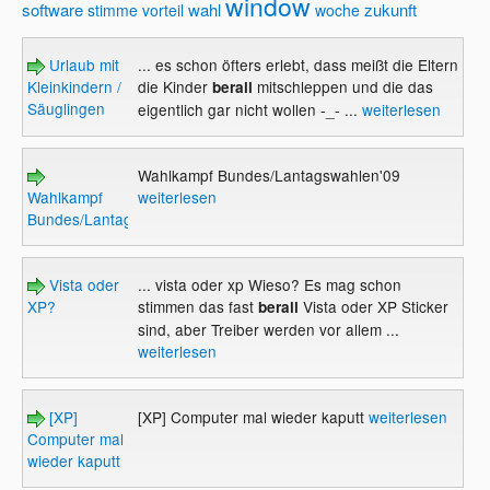
window
software
wahl
zukunft
stimme
vorteil
woche
Urlaub mit
... es schon öfters erlebt, dass meißt die Eltern
Kleinkindern /
die Kinder
mitschleppen und die das
berall
Säuglingen
eigentlich gar nicht wollen -_- ...
weiterlesen
Wahlkampf Bundes/Lantagswahlen'09
Wahlkampf
weiterlesen
Bundes/Lantagswahlen'09
Vista oder
... vista oder xp Wieso? Es mag schon
XP?
stimmen das fast
Vista oder XP Sticker
berall
sind, aber Treiber werden vor allem ...
weiterlesen
[XP]
[XP] Computer mal wieder kaputt
weiterlesen
Computer mal
wieder kaputt