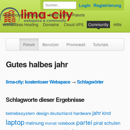
Login
Registrierung
kostenloser Webspace
Webhosting-Pakete
WordPress-Hosting
Domains
Cloud-VPS
Community
Hilfe
Forum
Benutzer
Promowall
Tutorials
Gutes halbes jahr
lima-city: kostenloser Webspace
→
Schlagwörter
Schlagworte dieser Ergebnisse
jahr
kind
betriebssystem
design
hardware
deutschland
laptop
partei
meinung
pirat
schulen
notebook
monat