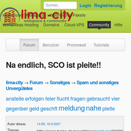
Login
Registrierung
kostenloser Webspace
Webhosting-Pakete
WordPress-Hosting
Domains
Cloud-VPS
Community
Hilfe
Forum
Benutzer
Promowall
Tutorials
Na endlich, SCO ist pleite!!
lima-city
→
Forum
→
Sonstiges
→
Spam und sonstiges
Unvergütetes
anstelle
erfolgen
feier
flucht
fragen
gebraucht vier
meldung
nahe
gegenber
geld
geschft
pleite
Autor dieses
14:59, 16.9.2007
Themas
http://www.heise.de/newsticker/
meldung
/96036