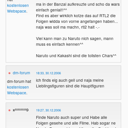
ma in der Banzai aufkreuzte und scho da wars
kostenlosen
einfach genial!!^^
Webspace
.
Find es aber wirklich kotze das auf RTL2 die
Folgen widda von vorne angefangen haben...
naja was soll ma machn, rtl2 halt -.-
Viel kann man zu Naruto nich sagen, mann
muss es einfach kennen^^
Naruto und Kakashi sind die tollsten Chars^^
dm-forum
18:33, 30.12.2006
ich finds eig auch geil und naja meine
dm-forum hat
Lieblingsfiguren sind die Hauptfiguren
kostenlosen
Webspace
.
x********9
19:27, 30.12.2006
Finde Naruto auch super und Habe alle
Folgen gesehe und alle Filme. Hab sogar ne