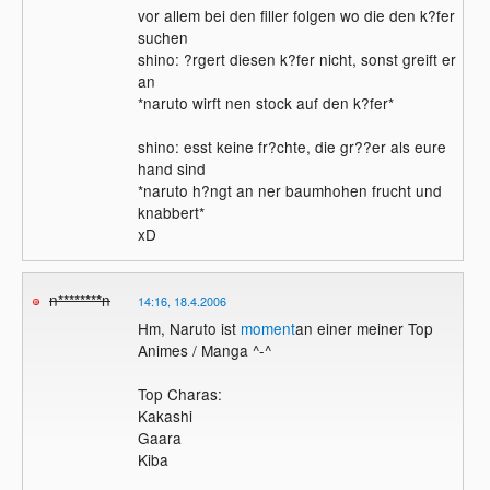
vor allem bei den filler folgen wo die den k?fer
suchen
shino: ?rgert diesen k?fer nicht, sonst greift er
an
*naruto wirft nen stock auf den k?fer*
shino: esst keine fr?chte, die gr??er als eure
hand sind
*naruto h?ngt an ner baumhohen frucht und
knabbert*
xD
n********n
14:16, 18.4.2006
Hm, Naruto ist
moment
an einer meiner Top
Animes / Manga ^-^
Top Charas:
Kakashi
Gaara
Kiba