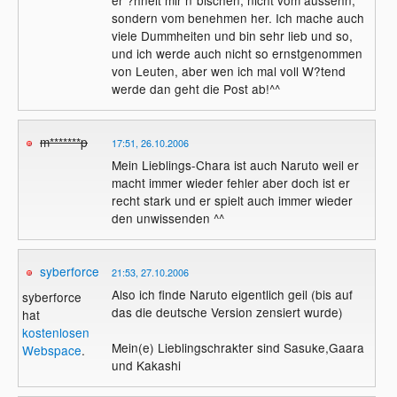
sondern vom benehmen her. Ich mache auch
viele Dummheiten und bin sehr lieb und so,
und ich werde auch nicht so ernstgenommen
von Leuten, aber wen ich mal voll W?tend
werde dan geht die Post ab!^^
m*******p
17:51, 26.10.2006
Mein Lieblings-Chara ist auch Naruto weil er
macht immer wieder fehler aber doch ist er
recht stark und er spielt auch immer wieder
den unwissenden ^^
syberforce
21:53, 27.10.2006
Also ich finde Naruto eigentlich geil (bis auf
syberforce
das die deutsche Version zensiert wurde)
hat
kostenlosen
Mein(e) Lieblingschrakter sind Sasuke,Gaara
Webspace
.
und Kakashi