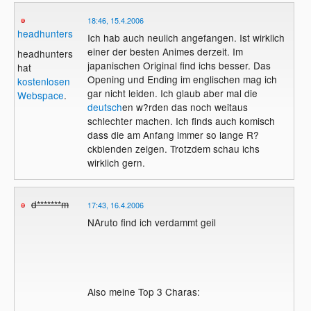
18:46, 15.4.2006
headhunters
Ich hab auch neulich angefangen. Ist wirklich
einer der besten Animes derzeit. Im
headhunters
japanischen Original find ichs besser. Das
hat
Opening und Ending im englischen mag ich
kostenlosen
gar nicht leiden. Ich glaub aber mal die
Webspace
.
deutsch
en w?rden das noch weitaus
schlechter machen. Ich finds auch komisch
dass die am Anfang immer so lange R?
ckblenden zeigen. Trotzdem schau ichs
wirklich gern.
d*******m
17:43, 16.4.2006
NAruto find ich verdammt geil
Also meine Top 3 Charas: