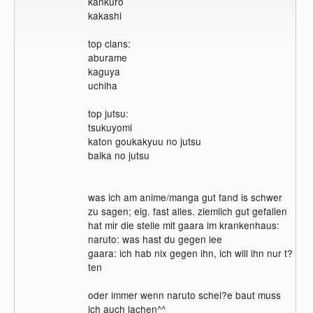
kankuro
kakashi
top clans:
aburame
kaguya
uchiha
top jutsu:
tsukuyomi
katon goukakyuu no jutsu
baika no jutsu
was ich am anime/manga gut fand is schwer
zu sagen; eig. fast alles. ziemlich gut gefallen
hat mir die stelle mit gaara im krankenhaus:
naruto: was hast du gegen lee
gaara: ich hab nix gegen ihn, ich will ihn nur t?
ten
oder immer wenn naruto schei?e baut muss
ich auch lachen^^