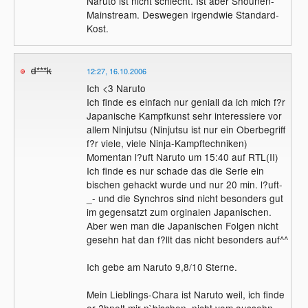
Naruto ist nicht schlecht. Ist aber Shounen-
Mainstream. Deswegen irgendwie Standard-
Kost.
d***k
12:27, 16.10.2006
Ich <3 Naruto
Ich finde es einfach nur geniall da ich mich f?r
Japanische Kampfkunst sehr interessiere vor
allem Ninjutsu (Ninjutsu ist nur ein Oberbegriff
f?r viele, viele Ninja-Kampftechniken)
Momentan l?uft Naruto um 15:40 auf RTL(II)
Ich finde es nur schade das die Serie ein
bischen gehackt wurde und nur 20 min. l?uft-
_- und die Synchros sind nicht besonders gut
im gegensatzt zum orginalen Japanischen.
Aber wen man die Japanischen Folgen nicht
gesehn hat dan f?llt das nicht besonders auf^^
Ich gebe am Naruto 9,8/10 Sterne.
Mein Lieblings-Chara ist Naruto weil, ich finde
er ?hnelt mir n`bischen, nicht vom aussehn,