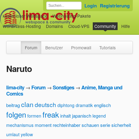
Login
Registrierung
kostenloser Webspace
Webhosting-Pakete
WordPress-Hosting
Domains
Cloud-VPS
Community
Hilfe
Forum
Benutzer
Promowall
Tutorials
Naruto
lima-city
→
Forum
→
Sonstiges
→
Anime, Manga und
Comics
clan
deutsch
beitrag
englisch
diphtong
dramatik
folgen
freak
inhalt
japanisch
formen
legend
moment
rechteinhaber
schauen
serie
sicherheit
mechanismus
umlaut
yellow