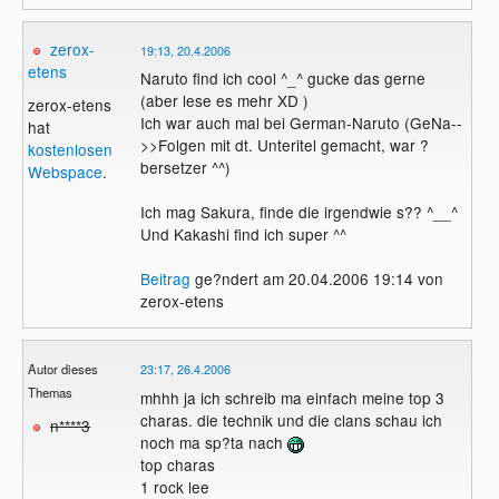
zerox-
19:13, 20.4.2006
etens
Naruto find ich cool ^_^ gucke das gerne
(aber lese es mehr XD )
zerox-etens
Ich war auch mal bei German-Naruto (GeNa--
hat
>>Folgen mit dt. Unteritel gemacht, war ?
kostenlosen
bersetzer ^^)
Webspace
.
Ich mag Sakura, finde die irgendwie s?? ^__^
Und Kakashi find ich super ^^
Beitrag
ge?ndert am 20.04.2006 19:14 von
zerox-etens
Autor dieses
23:17, 26.4.2006
Themas
mhhh ja ich schreib ma einfach meine top 3
charas. die technik und die clans schau ich
n****3
noch ma sp?ta nach
top charas
1 rock lee