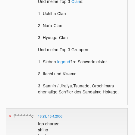
Und meine Top 3
Clan
s:
1. Uchiha Clan
2. Nara-Clan
3. Hyuuga-Clan
Und meine Top 3 Gruppen:
1. Sieben
legend
?re Schwertmeister
2. Itachi und Kisame
3. Sannin / Jiraiya,Tsunade, Orochimaru
ehemalige Sch?ler des Sandaime Hokage.
f***********e
18:23, 16.4.2006
top charas:
shino