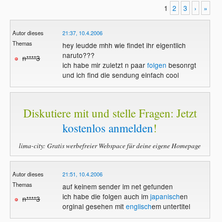
1
2
3
›
»
Autor dieses
21:37, 10.4.2006
Themas
hey leudde mhh wie findet ihr eigentlich
naruto???
n****3
ich habe mir zuletzt n paar
folgen
besonrgt
und ich find die sendung einfach cool
Diskutiere mit und stelle Fragen: Jetzt
kostenlos anmelden
!
lima-city: Gratis werbefreier Webspace für deine eigene Homepage
Autor dieses
21:51, 10.4.2006
Themas
auf keinem sender im net gefunden
ich habe die folgen auch im
japanisch
en
n****3
orginal gesehen mit
englisch
em untertitel