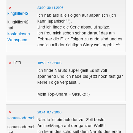
23:00, 30.11.2006
kingkiller42
Ich hab alle alle Folgen auf Japanisch (ich
kann japanisch^^).
kingkiller42
Und ich finde die Serie absoulut spitze.
hat
Ich freu mich schon schon darauf das am
kostenlosen
Februar die Filler Folgen zu ende sind und es
Webspace
.
endlich mit der richtigen Story weitergeht. ^^
h***i
18:56, 7.12.2006
Ich finde Naruto super geil! Es ist voll
spannend und ich habe bis jetzt noch fast gar
keine Folge verpasst...
Mein Top-Chara = Sasuke ;)
20:41, 8.12.2006
schussoderschere
Naruto ist einfach der zur Zeit beste
Anime/Manga auf der ganzen Welt!!!
schussoderschere
Ich kenn des scho seit dem Naruto des erste
hat