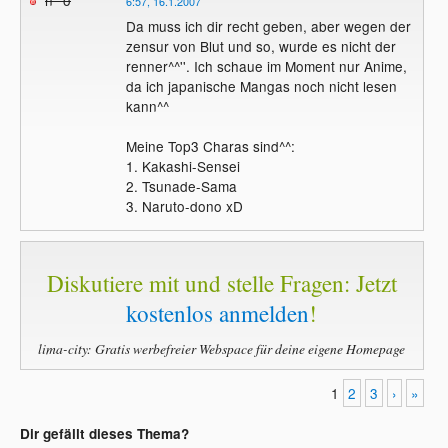
6:57, 16.1.2007
Da muss ich dir recht geben, aber wegen der
zensur von Blut und so, wurde es nicht der
renner^^''. Ich schaue im Moment nur Anime,
da ich japanische Mangas noch nicht lesen
kann^^
Meine Top3 Charas sind^^:
1. Kakashi-Sensei
2. Tsunade-Sama
3. Naruto-dono xD
Diskutiere mit und stelle Fragen: Jetzt
kostenlos anmelden
!
lima-city: Gratis werbefreier Webspace für deine eigene Homepage
1
2
3
›
»
Dir gefällt dieses Thema?