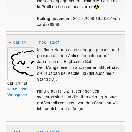
Naruto Fanpage hier auf lima-city. Guckt mal
in Profil und schaut mal vorbei
Beitrag geaendert: 30.12.2006 19:28:07 von
xardas6969
garlian
17:56, 4.1.2007
Ich finde Naruto auch sehr gut gemacht und
gucke auch den Anime, jedoch nur auf
Japanisch mit Englischen Sub!
Den Manga lese ich auch gerne, aktuell sind
die in Japan bei Kapitel 337(ist auch mein
Stand xD).
garlian hat
kostenlosen
Naruto auf RTL 2 ist sehr schlecht
Webspace
.
synchronisiert und die Übersetzung ist auch
größtenteils schlecht, von den Schnitten will
ich garnicht erst anfangen....
n**o