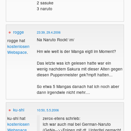
2 sasuke
3 naruto
rogge
23:39, 29.4.2006
Na Naruto Rockt \m/
rogge hat
kostenlosen
Hm wie weit is der Manga eigtl im Moment?
Webspace
.
Das letzte was ich gelesen hatte war ein
wenig nachdem Sakura mit dieser Alten gegen
diesen Puppenmeister gek?mpft hatten...
So etwa 5 Mangas danach hat ich noch aber
dann irgendwie nicht mehr....
ku-shi
10:50, 5.5.2006
zerox-etens schrieb:
ku-shi hat
Ich war auch mal bei German-Naruto
kostenlosen
(GeNa-->>Folgen mit dt. Unteritel gemacht,
Webspace
.