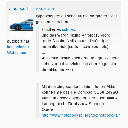
autobert
9:53, 10.3.2013
@peoplepire: du scheinst die Vorgaben nicht
gelesen zu haben:
simuliertes
schrieb
:
und das wären meine Anforderungen:
-gute Akkulaufzeit (so um die 6std) im
autobert hat
normalbetrieb (surfen, schreiben etc)
kostenlosen
...
Webspace
.
-mmonitor sollte auch draußen gut sichtbar
sein (zur not verzichte ich aber zugunsten
der akku-laufzeit)
Mit dem eingebauten Lithium-Ionen-Akku
können Sie das HP Compaq CQ58-249SG
auch unterwegs lange nutzen. Eine Akku-
Ladung reicht für bis zu 4 Stunden.
Quelle:
http://www.notebooksbilliger.de/notebooks/h