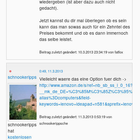
wiedergeben (ist aber dazu auch nicht
gedacht).
Jetzt kannst du dir mal überlegen ob es sein
kann das man sowas auch für ein Zehntel des
Preises bekommt und ob es dann immernoch
das selbe leistet.
Beitrag zuletzt geändert: 10.3.2013 23:34:19 von fatfox
0:49, 11.3.2013
schnookerippsche
Vielleicht waere das eine Option fuer dich ->
http://www.amazon.de/s/ref=nb_sb_ss_i_0_16?
__mk_de_DE=%C3%85M%C3%85Z%C3%95%C3%91
alias%3Dcomputers&field-
keywords=lenovo+ideapad+n581&sprefix=leno
Beitrag zuletzt geändert: 11.3.2013 0:53:19 von
schnookerippsche
schnookerippsche
hat
kostenlosen