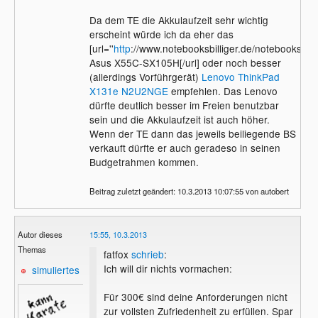
Da dem TE die Akkulaufzeit sehr wichtig
erscheint würde ich da eher das
[url=''
http
://www.notebooksbilliger.de/notebooks/
Asus X55C-SX105H[/url] oder noch besser
(allerdings Vorführgerät)
Lenovo ThinkPad
X131e N2U2NGE
empfehlen. Das Lenovo
dürfte deutlich besser im Freien benutzbar
sein und die Akkulaufzeit ist auch höher.
Wenn der TE dann das jeweils beiliegende BS
verkauft dürfte er auch geradeso in seinen
Budgetrahmen kommen.
Beitrag zuletzt geändert: 10.3.2013 10:07:55 von autobert
Autor dieses
15:55, 10.3.2013
Themas
fatfox
schrieb
:
Ich will dir nichts vormachen:
simuliertes
Für 300€ sind deine Anforderungen nicht
zur vollsten Zufriedenheit zu erfüllen. Spar