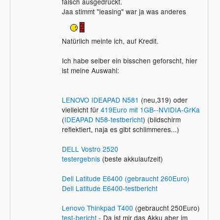
falsch ausgedrückt.
Finanzierung, was ein himmelweiter
fatfreddy wenn das für dich wenig ist
Jaa stimmt "leasing" war ja was anderes
Unterschied ist.
leih mir das Geld
Leasing = Miete !
Ich weiß das ich den Laptop brauche
Will sagen: Du bezahlst jeden Monat bis
und das ich das Geld für das Leasing
Natürlich meinte ich, auf Kredit.
zum Ende der Laufzeit, dann ist das Ding
haben werde aber nicht jetzt die
wieder weg.. und steht deshalb
Gesamtsumme habe.
Ich habe selber ein bisschen geforscht, hier
anderen.preiswert als Gebrauchtgerät zum
ist meine Auswahl:
Kauf zur Verfügung. Genau aus solchen
Verträgen stammen die Geräte des
verlinkten Anbieters.
LENOVO IDEAPAD N581
(neu,319) oder
vielleicht für
419Euro mit 1GB--NVIDIA-GrKa
Daher meine Aussage, daß sich Leasing in
(
IDEAPAD N58-testbericht
) (bildschirm
dieser Preislage nicht lohnt und deshalb
reflektiert, naja es gibt schlimmeres...)
für gebrauchte Hardware normalerweise
auch nicht angeboten wird. Für einen
DELL Vostro 2520
privaten Anwender lohnt sich Leasing im
testergebnis
(beste akkulaufzeit)
Normalfall eh nicht.
Dell Latitude E6400 (gebraucht 260Euro)
Jetzt komme mir keiner mit den
Dell Latitude E6400-testbericht
Leasingangeboten des Autodealers um die
Ecke. Das sind keine "echten"
Lenovo Thinkpad T400
(gebraucht 250Euro)
Leasingverträge, sondern verklausulierter
test-bericht
- Da ist mir das Akku aber im