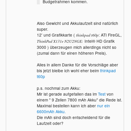
Budgetrahmen kommen.
Also Gewicht und Akkulaufzeit sind natürlich
super.
12' und Grafikkarte (
: ATI FireGL,
thinkpad t60p
Intel® HD Grafik
ThinkPad X131e N2U2NGE:
3000 ) überzeugen mich allerdings nicht so
(zumal dann für einen höheren Preis).
Alles in allem Danke für die Vorschläge aber
bis jetzt bleibe ich wohl eher beim
thinkpad
t60p
p.s. nochmal zum Akku:
Mir ist gerade aufgefallen das im
Test
von
einem " 9 Zellen 7800 mAh Akku" die Rede ist.
Maximal bestellen kann ich aber
nur ein
6600mAh Akku.
Die mAh sind doch entscheidend für die
Laufzeit oder?