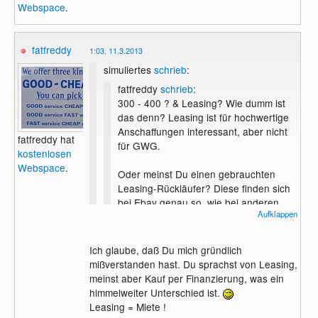
Webspace
.
fatfreddy
1:03, 11.3.2013
simuliertes
schrieb
:
fatfreddy
schrieb
:
300 - 400 ? & Leasing? Wie dumm ist
das denn? Leasing ist für hochwertige
Anschaffungen interessant, aber nicht
fatfreddy hat
für GWG.
kostenlosen
Webspace
.
Oder meinst Du einen gebrauchten
Leasing-Rückläufer? Diese finden sich
bei Ebay genau so, wie bei anderen
Aufklappen
Anbietern gebrauchter Geräte.
Ich glaube, daß Du mich gründlich
Was viel ist liegt ja nun erst einmal daran
mißverstanden hast. Du sprachst von Leasing,
wieviel man sich leisten kann.
meinst aber Kauf per Finanzierung, was ein
fatfreddy wenn das für dich wenig ist leih
himmelweiter Unterschied ist.
mir das Geld
Leasing = Miete !
Ich weiß das ich den Laptop brauche und