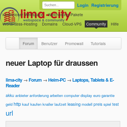
Login
Registrierung
kostenloser Webspace
Webhosting-Pakete
WordPress-Hosting
Domains
Cloud-VPS
Community
Hilfe
Forum
Benutzer
Promowall
Tutorials
neuer Laptop für draussen
lima-city
→
Forum
→
Heim-PC
→
Laptops, Tablets & E-
Reader
akku
anbieter
anforderung
arbeiten
computer
display
euro
garantie
http
leasing
preis
test
geld
kauf
kaufen
knaller
laufzeit
modell
spiel
url