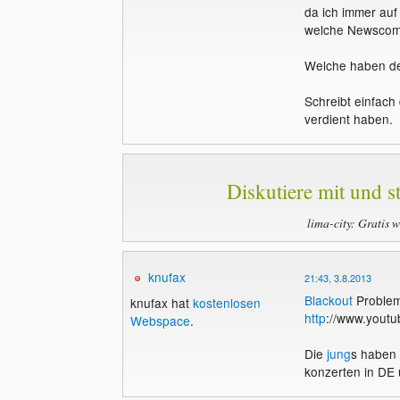
da ich immer au
welche Newscome
Welche haben 
Schreibt einfach
verdient haben.
Diskutiere mit und st
lima-city: Gratis 
knufax
21:43, 3.8.2013
Blackout
Proble
knufax hat
kostenlosen
http
://www.yout
Webspace
.
Die
jung
s haben
konzerten in D