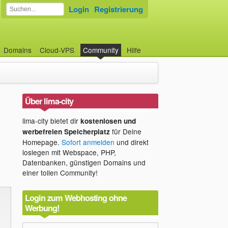
Login
Registrierung
Domains
Cloud-VPS
Community
Hilfe
Über lima-city
lima-city bietet dir
kostenlosen und
für Deine
werbefreien Speicherplatz
Homepage.
Sofort anmelden
und direkt
loslegen mit Webspace, PHP,
Datenbanken, günstigen Domains und
einer tollen Community!
Login zum Webhosting ohne
Werbung!