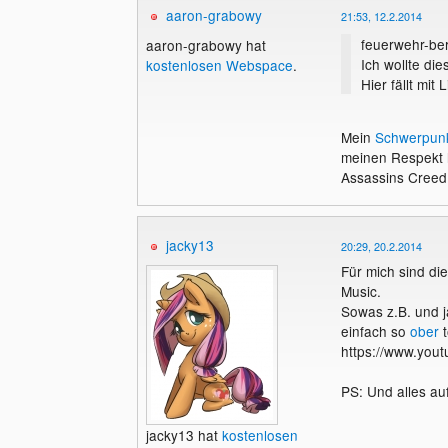
aaron-grabowy
21:53, 12.2.2014
feuerwehr-be
aaron-grabowy hat
Ich wollte di
kostenlosen Webspace
.
Hier fällt mit 
Mein
Schwerpun
meinen Respekt h
Assassins Creed 
jacky13
20:29, 20.2.2014
Für mich sind die
Music.
Sowas z.B. und ja
einfach so
ober
t
https://www.you
PS: Und alles auf
jacky13 hat
kostenlosen