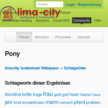
Login
Registrierung
kostenloser Webspace
Webhosting-Pakete
WordPress-Hosting
Domains
Cloud-VPS
Community
Hilfe
Forum
Benutzer
Promowall
Tutorials
Pony
lima-city: kostenloser Webspace
→
Schlagwörter
Schlagworte dieser Ergebnisse
frau
brille
haar
blondine
frage
geld
gott
haaren
haus
mann
jahr
pferd
problem
kind
kontaktlinsen
mensch