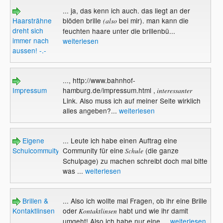
... ja, das kenn ich auch. das liegt an der
Haarsträhne
blöden brille
bei mir). man kann die
(also
dreht sich
feuchten haare unter die brillenbü...
immer nach
weiterlesen
aussen! -.-
..., http://www.bahnhof-
Impressum
hamburg.de/impressum.html ,
interessanter
Link. Also muss ich auf meiner Seite wirklich
alles angeben?...
weiterlesen
Eigene
... Leute ich habe einen Auftrag eine
Schulcommuity
Community für eine
(die ganze
Schule
Schulpage) zu machen schreibt doch mal bitte
was ...
weiterlesen
Brillen &
... Also ich wollte mal Fragen, ob ihr eine Brille
Kontaktlinsen
oder
habt und wie ihr damit
Kontaktlinsen
umgeht! Also ich habe nur eine ...
weiterlesen