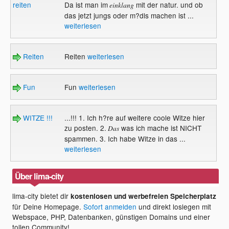
reiten
Da ist man im
mit der natur. und ob
einklang
das jetzt jungs oder m?dls machen ist ...
weiterlesen
Reiten
Reiten
weiterlesen
Fun
Fun
weiterlesen
WITZE !!!
...!!! 1. Ich h?re auf weitere coole Witze hier
zu posten. 2.
was ich mache ist NICHT
Das
spammen. 3. Ich habe Witze in das ...
weiterlesen
Über lima-city
lima-city bietet dir
kostenlosen und werbefreien Speicherplatz
für Deine Homepage.
Sofort anmelden
und direkt loslegen mit
Webspace, PHP, Datenbanken, günstigen Domains und einer
tollen Community!