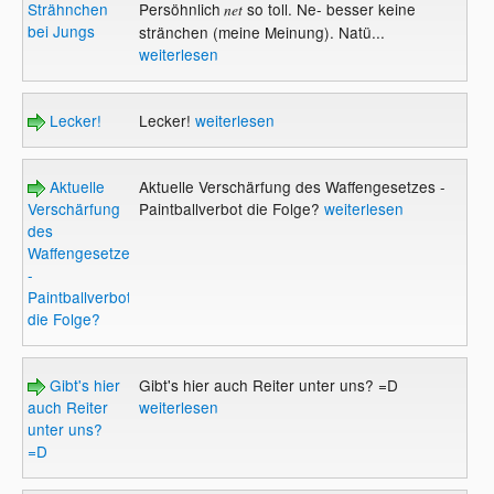
Strähnchen
Persöhnlich
so toll. Ne- besser keine
net
bei Jungs
stränchen (meine Meinung). Natü...
weiterlesen
Lecker!
Lecker!
weiterlesen
Aktuelle
Aktuelle Verschärfung des Waffengesetzes -
Verschärfung
Paintballverbot die Folge?
weiterlesen
des
Waffengesetzes
-
Paintballverbot
die Folge?
Gibt's hier
Gibt's hier auch Reiter unter uns? =D
auch Reiter
weiterlesen
unter uns?
=D