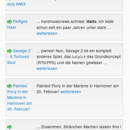
duty MW3
Fettiges
... hardmusicnews schrieb:
, ich leide
Hallo
Haar
schon seit ein paar Jahren unter stark ...
weiterlesen
Savage 2
... pwnee! Nun, Savage 2 ist ein komplett
- A Tortured
anderes Spiel, das
das Grundkonzept
lediglich
Soul
(RTS/FPS) und die Namen gewisser ...
weiterlesen
Painted
Painted Pony in der Marlene in Hannover am
Pony in der
20. Februar!
weiterlesen
Marlene in
Hannover am
20. Februar!
... Zusammen, Stränchen Machen lassen find i