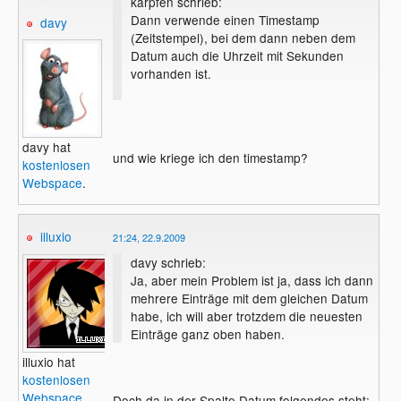
karpfen schrieb:
Dann verwende einen Timestamp
davy
(Zeitstempel), bei dem dann neben dem
Datum auch die Uhrzeit mit Sekunden
vorhanden ist.
davy hat
und wie kriege ich den timestamp?
kostenlosen
Webspace
.
illuxio
21:24, 22.9.2009
davy schrieb:
Ja, aber mein Problem ist ja, dass ich dann
mehrere Einträge mit dem gleichen Datum
habe, ich will aber trotzdem die neuesten
Einträge ganz oben haben.
illuxio hat
kostenlosen
Webspace
.
Doch da in der Spalte Datum folgendes steht: