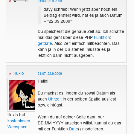
w******s
21:03, 22.9.2009
davy schrieb: Wenn jetzt aber noch ein
Beitrag erstellt wird, hat es ja auch Datum
= "22.09.2009"
Du speicherst die genaue Zeit ab. Ich schätze
mal das geht über diese PHP-
Funktion
:
getdate
. Also Zeit einfach mitbeachten. Das
kann ja in der DB stehen, musste es ja
letztlich dann nicht ausgeben.
illuxio
21:07, 22.9.2009
Hallo!
Du machst es, indem du sowal Datum als
auch
Uhrzeit
in der selben Spalte ausliest
bzw. einfügst.
illuxio hat
Wenn du auf deiner Seite dann nur
kostenlosen
DD.MM.YYYY anzeigen willst, kannst du das
Webspace
.
mit der Funktion
Date
() modelieren.