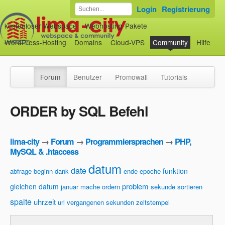
Login
Registrierung
kostenloser Webspace
Webhosting-Pakete
WordPress-Hosting
Domains
Cloud-VPS
Community
Hilfe
Forum
Benutzer
Promowall
Tutorials
ORDER by SQL Befehl
lima-city
→
Forum
→
Programmiersprachen
→
PHP,
MySQL & .htaccess
datum
date
funktion
abfrage
beginn
dank
ende
epoche
problem
gleichen datum
januar
mache
ordern
sekunde
sortieren
spalte
uhrzeit
url
vergangenen sekunden
zeitstempel