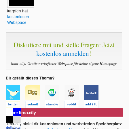
EDIT: time(); gibt die seit Beginn der Unix-
Epoche (Januar 1 1970 00:00:00 GMT) bis
karpfen hat
jetzt vergangenen Sekunden zurück.
kostenlosen
Webspace
.
Gruß
illuxio
Diskutiere mit und stelle Fragen: Jetzt
kostenlos anmelden
!
lima-city: Gratis werbefreier Webspace für deine eigene Homepage
Dir gefällt dieses Thema?
Über lima-city
lima-city bietet dir
kostenlosen und werbefreien Speicherplatz