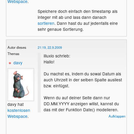
Wie mache ich es, dass die neuesten
Webspace
.
Beiträge oben sind?
Speichere doch einfach den timestamp als
integer mit ab und lass dann danach
sortieren
. Dann hast du auf jedenfalls eine
sehr genaue Sortierung.
Autor dieses
21:19, 22.9.2009
Themas
illuxio schrieb:
Hallo!
davy
Du machst es, indem du sowal Datum als
auch Uhrzeit in der selben Spalte ausliest
bzw. einfügst.
Wenn du auf deiner Seite dann nur
DD.MM.YYYY anzeigen willst, kannst du
davy hat
das mit der Funktion Date() modelieren.
kostenlosen
Webspace
.
Aufklappen
bei dir wäre das: date('d.m.Y');
Gruß