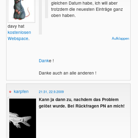
gleichen Datum habe, ich will aber
trotzdem die neuesten Einträge ganz
oben haben.
davy hat
kostenlosen
Doch da in der Spalte Datum folgendes
Webspace
.
Aufklappen
steht:
2004-02-12T15:19:21+00:00
Dank
e !
2004-02-12T15:19:22+00:00
Danke auch an alle anderen !
(ISO 8601 Datum)
Da 22 > 21 ist wird der zweite Beitrag zu
karpfen
21:31, 22.9.2009
erste angezeigt, wenn du DESC sortierst.
Kann ja dann zu, nachdem das Problem
Mit date('d.m.Y'); stellst du nur am Ende
gelöst wurde. Bei Rückfragen PN an mich!
das Datum da
Das Datum wäre in beiden Fällen:
12.02.2004!