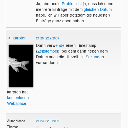
Ja, aber mein
Problem
ist ja, dass ich dann
illuxio
mehrere Einträge mit dem
gleichen Datum
habe, ich will aber trotzdem die neuesten
Einträge ganz oben haben.
karpfen
21:20, 22.9.2009
Dann verw
ende
einen Timestamp
(
Zeitstempel
), bei dem dann neben dem
Datum auch die Uhrzeit mit
Sekunde
n
vorhanden ist.
karpfen hat
kostenlosen
Webspace
.
Autor dieses
21:23, 22.9.2009
Themas