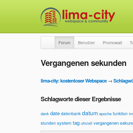
Forum
Benutzer
Promowall
T
Vergangenen sekunden
lima-city: kostenloser Webspace
→
Schlagwö
Schlagworte dieser Ergebnisse
datum
date
datenbank
funktion
dank
epoche
im
tag
system
vergangenen sekun
stunden
uhrzeit