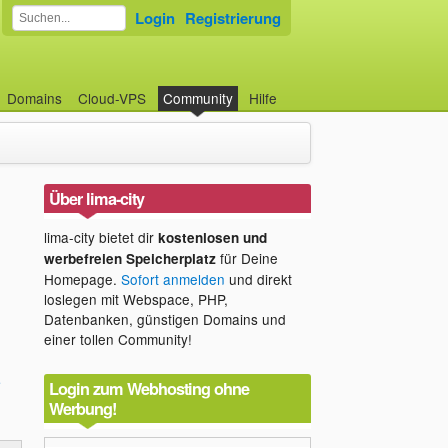
Login
Registrierung
Domains
Cloud-VPS
Community
Hilfe
Über lima-city
lima-city bietet dir
kostenlosen und
für Deine
werbefreien Speicherplatz
Homepage.
Sofort anmelden
und direkt
loslegen mit Webspace, PHP,
Datenbanken, günstigen Domains und
einer tollen Community!
e
Login zum Webhosting ohne
Werbung!