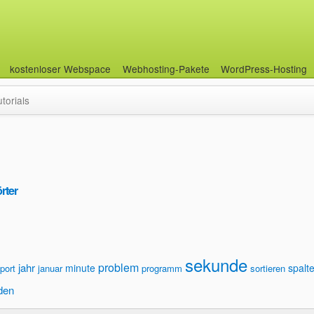
kostenloser Webspace
Webhosting-Pakete
WordPress-Hosting
utorials
rter
sekunde
problem
jahr
minute
spalt
port
januar
programm
sortieren
den