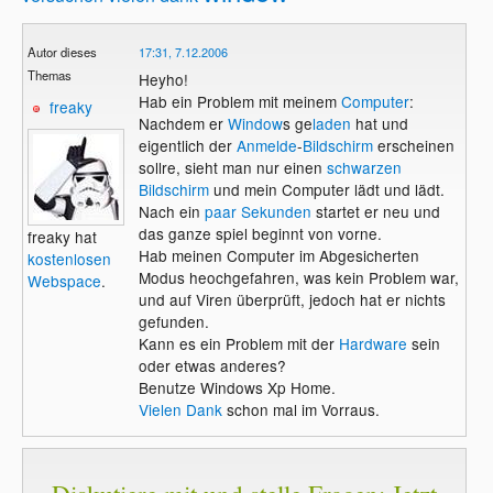
Autor dieses
17:31, 7.12.2006
Themas
Heyho!
Hab ein Problem mit meinem
Computer
:
freaky
Nachdem er
Window
s ge
laden
hat und
eigentlich der
Anmelde
-
Bildschirm
erscheinen
sollre, sieht man nur einen
schwarzen
Bildschirm
und mein Computer lädt und lädt.
Nach ein
paar Sekunden
startet er neu und
das ganze spiel beginnt von vorne.
freaky hat
Hab meinen Computer im Abgesicherten
kostenlosen
Modus heochgefahren, was kein Problem war,
Webspace
.
und auf Viren überprüft, jedoch hat er nichts
gefunden.
Kann es ein Problem mit der
Hardware
sein
oder etwas anderes?
Benutze Windows Xp Home.
Vielen Dank
schon mal im Vorraus.