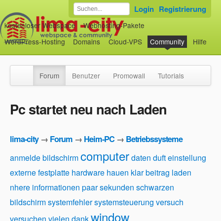
Login
Registrierung
kostenloser Webspace
Webhosting-Pakete
WordPress-Hosting
Domains
Cloud-VPS
Community
Hilfe
Forum
Benutzer
Promowall
Tutorials
Pc startet neu nach Laden
lima-city
→
Forum
→
Heim-PC
→
Betriebssysteme
computer
anmelde
bildschirm
daten
duft
einstellung
externe festplatte
hardware
hauen
klar beitrag
laden
nhere informationen
paar sekunden
schwarzen
bildschirm
systemfehler
systemsteuerung
versuch
window
versuchen
vielen dank