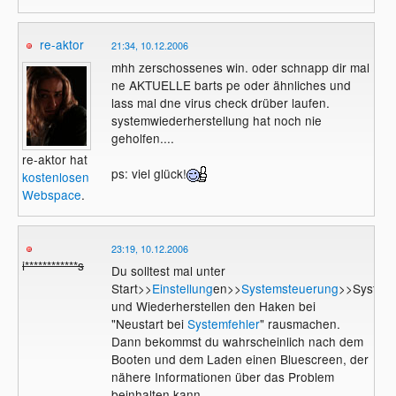
re-aktor
21:34, 10.12.2006
mhh zerschossenes win. oder schnapp dir mal
ne AKTUELLE barts pe oder ähnliches und
lass mal dne virus check drüber laufen.
systemwiederherstellung hat noch nie
geholfen....
re-aktor hat
ps: viel glück!
kostenlosen
Webspace
.
23:19, 10.12.2006
i************s
Du solltest mal unter
Start>>
Einstellung
en>>
Systemsteuerung
>>System>
und Wiederherstellen den Haken bei
"Neustart bei
Systemfehler
" rausmachen.
Dann bekommst du wahrscheinlich nach dem
Booten und dem Laden einen Bluescreen, der
nähere Informationen über das Problem
beinhalten kann.