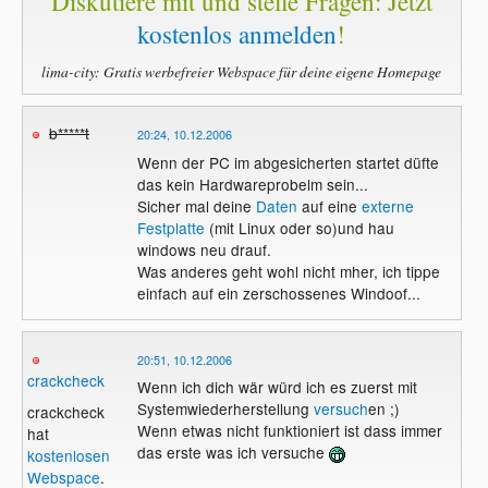
Diskutiere mit und stelle Fragen: Jetzt
kostenlos anmelden
!
lima-city: Gratis werbefreier Webspace für deine eigene Homepage
b*****t
20:24, 10.12.2006
Wenn der PC im abgesicherten startet düfte
das kein Hardwareprobelm sein...
Sicher mal deine
Daten
auf eine
externe
Festplatte
(mit Linux oder so)und hau
windows neu drauf.
Was anderes geht wohl nicht mher, ich tippe
einfach auf ein zerschossenes Windoof...
20:51, 10.12.2006
crackcheck
Wenn ich dich wär würd ich es zuerst mit
Systemwiederherstellung
versuch
en ;)
crackcheck
Wenn etwas nicht funktioniert ist dass immer
hat
das erste was ich versuche
kostenlosen
Webspace
.