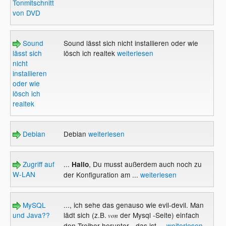
Tonmitschnitt
von DVD
Sound
Sound lässt sich nicht installieren oder wie
lässt sich
lösch ich realtek
weiterlesen
nicht
installieren
oder wie
lösch ich
realtek
Debian
Debian
weiterlesen
Zugriff auf
...
, Du musst außerdem auch noch zu
Hallo
W-LAN
der Konfiguration am ...
weiterlesen
MySQL
..., ich sehe das genauso wie evil-devil. Man
und Java??
lädt sich (z.B.
der Mysql -Seite) einfach
von
den Treiber herunter - das ist ...
weiterlesen