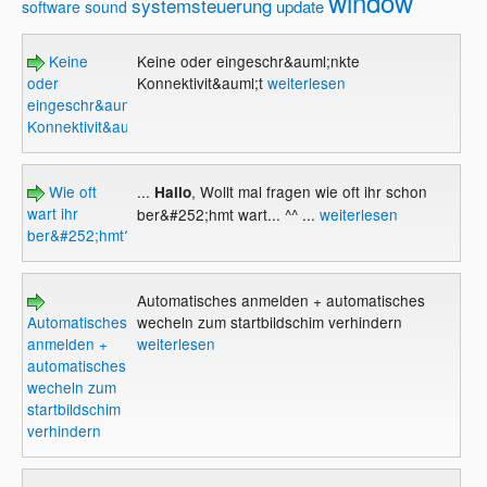
window
systemsteuerung
update
software
sound
Keine
Keine oder eingeschr&auml;nkte
oder
Konnektivit&auml;t
weiterlesen
eingeschr&auml;nkte
Konnektivit&auml;t
Wie oft
...
, Wollt mal fragen wie oft ihr schon
Hallo
wart ihr
ber&#252;hmt wart... ^^ ...
weiterlesen
ber&#252;hmt?
Automatisches anmelden + automatisches
Automatisches
wecheln zum startbildschim verhindern
anmelden +
weiterlesen
automatisches
wecheln zum
startbildschim
verhindern