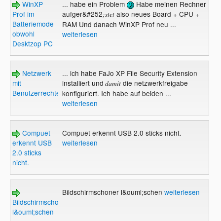
WinXP
... habe ein Problem
Habe meinen Rechner
Prof im
aufger&#252
also neues Board + CPU +
;stet
Batteriemode
RAM Und danach WinXP Prof neu ...
obwohl
weiterlesen
Desktzop PC
Netzwerk
... ich habe FaJo XP File Security Extension
mit
installiert und
die netzwerkfreigabe
damit
Benutzerrechten
konfiguriert. Ich habe auf beiden ...
weiterlesen
Compuet
Compuet erkennt USB 2.0 sticks nicht.
erkennt USB
weiterlesen
2.0 sticks
nicht.
Bildschirmschoner l&ouml;schen
weiterlesen
Bildschirmschoner
l&ouml;schen