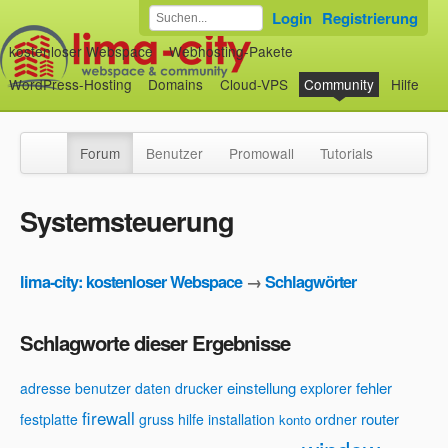
Login
Registrierung
kostenloser Webspace
Webhosting-Pakete
WordPress-Hosting
Domains
Cloud-VPS
Community
Hilfe
Forum
Benutzer
Promowall
Tutorials
Systemsteuerung
lima-city: kostenloser Webspace
→
Schlagwörter
Schlagworte dieser Ergebnisse
einstellung
fehler
adresse
benutzer
daten
drucker
explorer
firewall
router
festplatte
gruss
hilfe
installation
ordner
konto