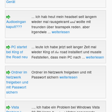
Gerät
... Ich hab heut mein headset seit langem
Audioeingan
wieder mal rausgekramt
wollte mit
und
kaputt???
freunden über teamspek reden. aber
irgendwie ...
weiterlesen
PC startet
... leute Ich habe jetzt seit langer Zeit mal
bei King of
wieder King of
road installiert und musste
the
the Road neu
Feststellen, dass mein PC nach ...
weiterlesen
Ordner im
Ordner im Netzwerk freigeben und mit
Netzwerk
Passwort sichern
weiterlesen
freigeben und
mit Passwort
sichern
Vista
..., Ich habe ein Problem bei Windows Vista
Problem !
32-Bit Home
: Vistas nerverende