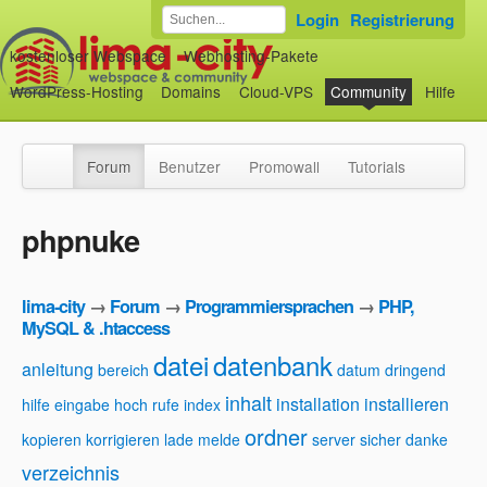
Login
Registrierung
kostenloser Webspace
Webhosting-Pakete
WordPress-Hosting
Domains
Cloud-VPS
Community
Hilfe
Forum
Benutzer
Promowall
Tutorials
phpnuke
lima-city
→
Forum
→
Programmiersprachen
→
PHP,
MySQL & .htaccess
datei
datenbank
anleitung
bereich
datum
dringend
inhalt
installation
installieren
hilfe
eingabe
hoch rufe
index
ordner
kopieren
korrigieren
lade
melde
server
sicher danke
verzeichnis