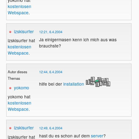
yokomo hat
kostenlosen
Webspace
.
izskisurfer
12:21, 6.4.2004
Ja einigermasen kenn ich mich aus was
izskisurfer hat
brauchste?
kostenlosen
Webspace
.
Autor dieses
12:44, 6.4.2004
Themas
hilfe bei der
installation
yokomo
yokomo hat
kostenlosen
Webspace
.
izskisurfer
12:49, 6.4.2004
hast du es schon auf dem
server
?
izskisurfer hat