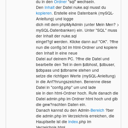
du in den
Ordner
"sql" wechseln.
Den
Inhalt
der Datei nuke.sql musst du
kopieren
. Erstelle eine Datenbank (mySQL-
Anleitung) und logge
dich mit dem phpMyAdmin (unter Mein Men? >
mySQL-Datenbanken) ein. Unter "SQL" muss
der Inhalt der nuke.sql
eingef?gt werden. Klicke dann auf "OK". ?ffne
nun die config.txt im html-Ordner und kopiere
den Inhalt in eine neue
Datei auf deinem PC. ?ffne die Datei und
bearbeite den Teil in dem $dbhost, $dbuser,
$dbpass und $dbname stehen und
setze die richtigen Werte (mySQL-Anleitung)
in die Anf?hrungszeichen. Benenne diese
Datei in "config.php" um und lade
sie in den html-Ordner hoch. Rufe danach die
Datei admin.php im Ordner html hoch und gib
die gew?nschten Daten ein.
Danach kannst du den Admin-
Bereich
?ber
die admin.php im Verzeichnis erreichen, die
Hauptseite ist die
index
.php im
Verzeichnis html.