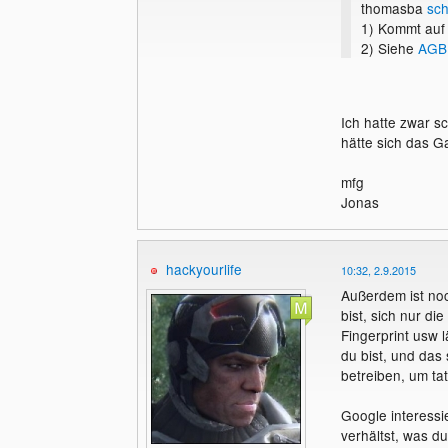
thomasba
sch
1) Kommt auf
2) Siehe
AGB
Ich hatte zwar s
hätte sich das G
mfg
Jonas
hackyourlife
10:32, 2.9.2015
Außerdem ist no
bist, sich nur di
Fingerprint usw 
du bist, und das
betreiben, um t
Google interessi
verhältst, was d