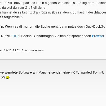
für PHP nutzt, pack es in ein eigenes Verzeichnis und leg darauf eine
 da bist du zum Großteil sicher.
a kannst du selbst nix dran rütteln. (Es sei denn, du hast in der .htacce
s totgefrickelt)
ein: Wenn es dir nur um die Suche geht, dann nutze doch DuckDuckGo
l: Nutze
TOR
für deine Suchanfragen + einen entsprechenden
Browser
ert: 2.9.2015 2:02:18 von muellerlukas
 verwendete Software an. Manche senden einen X-Forwarded-For mit.
 (2)