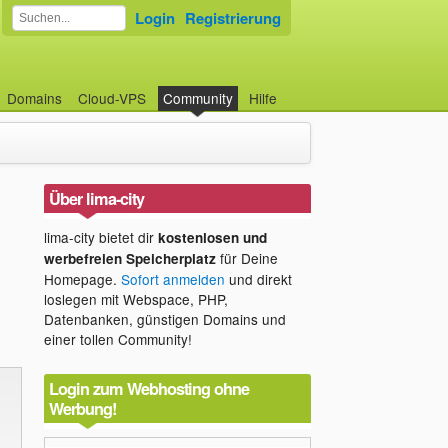
Login
Registrierung
Domains
Cloud-VPS
Community
Hilfe
Über lima-city
lima-city bietet dir
kostenlosen und
für Deine
werbefreien Speicherplatz
Homepage.
Sofort anmelden
und direkt
loslegen mit Webspace, PHP,
Datenbanken, günstigen Domains und
einer tollen Community!
Login zum Webhosting ohne
Werbung!