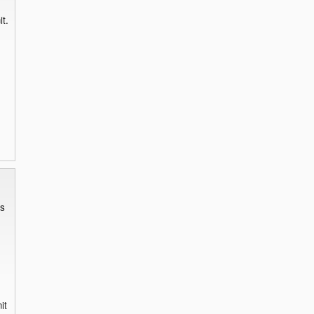
t.
s
it