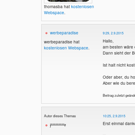
thomasba hat
kostenlosen
Webspace
.
werbeparadise
9:29, 2.9.2015
Hallo,
werbeparadise hat
am besten wäre e
kostenlosen Webspace
.
Dann sieht der B
Ist halt nicht ko
Oder aber, du ho
Aber wie du bere
Beitrag zuletzt geänd
Autor dieses Themas
10:25, 2.9.2015
Erst einmal danke
j*********r