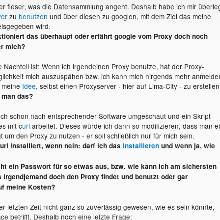
r fieser, was die Datensammlung angeht. Deshalb habe ich mir überleg
ver
zu
benutzen
und über diesen zu googlen, mit dem Ziel das meine
reisgegeben wird.
tioniert das überhaupt oder erfährt google vom Proxy doch noch
er mich?
e Nachteil ist: Wenn ich irgendeinen Proxy benutze, hat der Proxy-
glichkeit mich auszuspähen bzw. ich kann mich nirgends mehr anmelde
r meine
Idee
, selbst einen Proxyserver - hier auf Lima-City - zu erstellen
f man das?
uch schon nach entsprechender Software umgeschaut und ein Skript
s mit c
url
arbeitet. Dieses würde ich dann so modifizieren, dass man e
 um den Proxy zu nutzen - er soll schließlich nur für mich sein.
url installiert, wenn nein: darf ich das
installieren
und wenn ja, wie
cht ein Passwort für so etwas aus, bzw. wie kann ich am sichersten
s irgendjemand doch den Proxy findet und benutzt oder gar
uf meine Kosten?
er letzten Zeit nicht ganz so zuverlässig gewesen, wie es sein könnte,
e betrifft. Deshalb noch eine letzte Frage: