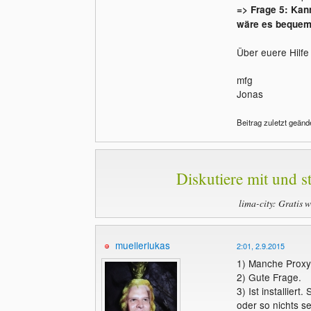
=> Frage 5: Kan
wäre es bequeme
Über euere Hilfe
mfg
Jonas
Beitrag zuletzt geänd
Diskutiere mit und st
lima-city: Gratis 
muellerlukas
2:01, 2.9.2015
1) Manche Proxy
2) Gute Frage.
3) Ist installiert.
oder so nichts se