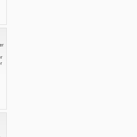
er
er
er
.