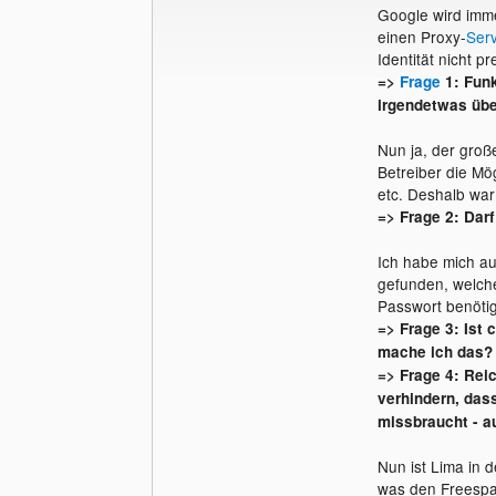
Google wird imme
einen Proxy-
Ser
Identität nicht p
=>
Frage
1: Funk
irgendetwas üb
Nun ja, der groß
Betreiber die Mö
etc. Deshalb wa
=> Frage 2: Dar
Ich habe mich a
gefunden, welche
Passwort benötigt
=> Frage 3: Ist c
mache ich das?
=> Frage 4: Rei
verhindern, das
missbraucht - a
Nun ist Lima in d
was den Freespac