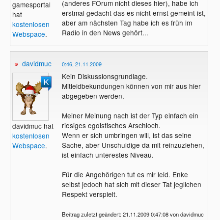
(anderes FOrum nicht dieses hier), habe ich
gamesportal
erstmal gedacht das es nicht ernst gemeint ist,
hat
aber am nächsten Tag habe ich es früh im
kostenlosen
Radio in den News gehört...
Webspace
.
davidmuc
0:46, 21.11.2009
Kein Diskussionsgrundlage.
Mitleidbekundungen können von mir aus hier
abgegeben werden.
Meiner Meinung nach ist der Typ einfach ein
riesiges egoistisches Arschloch.
davidmuc hat
Wenn er sich umbringen will, ist das seine
kostenlosen
Sache, aber Unschuldige da mit reinzuziehen,
Webspace
.
ist einfach unterestes Niveau.
Für die Angehörigen tut es mir leid. Enke
selbst jedoch hat sich mit dieser Tat jeglichen
Respekt verspielt.
Beitrag zuletzt geändert: 21.11.2009 0:47:08 von davidmuc