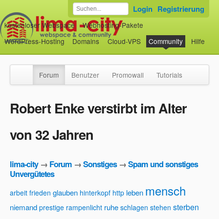
Login
Registrierung
kostenloser Webspace
Webhosting-Pakete
WordPress-Hosting
Domains
Cloud-VPS
Community
Hilfe
Forum
Benutzer
Promowall
Tutorials
Robert Enke verstirbt im Alter
von 32 Jahren
lima-city
→
Forum
→
Sonstiges
→
Spam und sonstiges
Unvergütetes
mensch
glauben
leben
arbeit
frieden
hinterkopf
http
sterben
niemand
ruhe
prestige
rampenlicht
schlagen
stehen