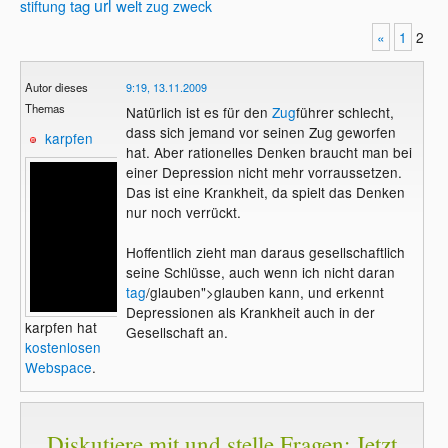
url
tag
welt
stiftung
zug
zweck
«
1
2
Autor dieses
9:19, 13.11.2009
Themas
Natürlich ist es für den
Zug
führer schlecht,
dass sich jemand vor seinen Zug geworfen
karpfen
hat. Aber rationelles Denken braucht man bei
einer Depression nicht mehr vorraussetzen.
Das ist eine Krankheit, da spielt das Denken
nur noch verrückt.
Hoffentlich zieht man daraus gesellschaftlich
seine Schlüsse, auch wenn ich nicht daran
tag
/glauben">glauben kann, und erkennt
Depressionen als Krankheit auch in der
karpfen hat
Gesellschaft an.
kostenlosen
Webspace
.
Diskutiere mit und stelle Fragen: Jetzt