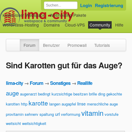
Login
Registrierung
kostenloser Webspace
Webhosting-Pakete
WordPress-Hosting
Domains
Cloud-VPS
Community
Hilfe
Forum
Benutzer
Promowall
Tutorials
Sind Karotten gut für das Auge?
lima-city
→
Forum
→
Sonstiges
→
Reallife
auge
augenarzt
bedingt kurzsichtige besitzen
brille
ding
gekochte
karotte
linse
karotten
http
langen augapfel
menschliche auge
vitamin
url
provitamin
sehnerv
spaltung
verformung
vorstufe
weitsicht
weitsichtigkeit