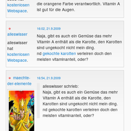
die orangene Farbe verantwortlich. Vitamin A
kostenlosen
ist gut für die Augen.
Webspace
.
16:02, 21.9.2009
alleswisser
Naja, gibt es auch ein Gemüse das mehr
Vitamin A enthält als die Karotte, den Karotten
alleswisser
sind ungekocht nicht mein ding.
hat
nd
gekochte karotten
verleiren doch den
kostenlosen
meisten vitaminanteil, oder?
Webspace
.
maechte-
16:54, 21.9.2009
der-elemente
alleswisser schrieb:
Naja, gibt es auch ein Gemüse das mehr
Vitamin A enthält als die Karotte, den
Karotten sind ungekocht nicht mein ding.
nd gekochte karotten verleiren doch den
meisten vitaminanteil, oder?