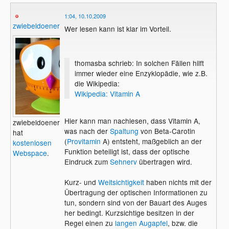
1:04, 10.10.2009
zwiebeldoener
Wer lesen kann ist klar im Vorteil.
thomasba schrieb: In solchen Fällen hilft
immer wieder eine Enzyklopädie, wie z.B.
die Wikipedia:
Wikipedia: Vitamin A
Hier kann man nachlesen, dass Vitamin A,
zwiebeldoener
was nach der
Spaltung
von Beta-Carotin
hat
(
Provitamin
A) entsteht, maßgeblich an der
kostenlosen
Funktion beteiligt ist, dass der optische
Webspace
.
Eindruck zum
Sehnerv
übertragen wird.
Kurz- und
Weitsichtigkeit
haben nichts mit der
Übertragung der optischen Informationen zu
tun, sondern sind von der Bauart des Auges
her bedingt. Kurzsichtige besitzen in der
Regel einen zu
langen Augapfel
, bzw. die