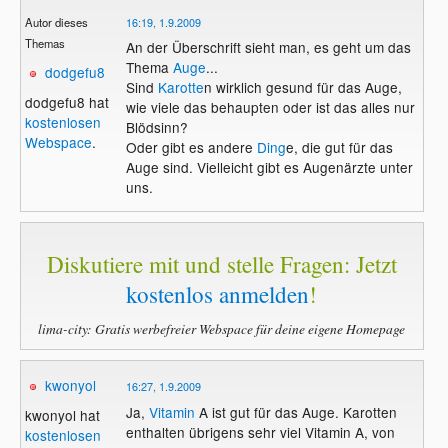
Autor dieses
16:19, 1.9.2009
Themas
An der Überschrift sieht man, es geht um das
Thema
Auge
...
dodgefu8
Sind
Karotte
n wirklich gesund für das Auge,
dodgefu8 hat
wie viele das behaupten oder ist das alles nur
kostenlosen
Blödsinn?
Webspace
.
Oder gibt es andere
Ding
e, die gut für das
Auge sind. Vielleicht gibt es Augenärzte unter
uns.
Diskutiere mit und stelle Fragen: Jetzt
kostenlos anmelden
!
lima-city: Gratis werbefreier Webspace für deine eigene Homepage
kwonyol
16:27, 1.9.2009
Ja,
Vitamin
A ist gut für das Auge. Karotten
kwonyol hat
enthalten übrigens sehr viel Vitamin A, von
kostenlosen