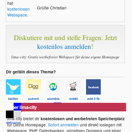
hat
Grüße Christian
kostenlosen
Webspace
.
Diskutiere mit und stelle Fragen: Jetzt
kostenlos anmelden
!
lima-city: Gratis werbefreier Webspace für deine eigene Homepage
Dir gefällt dieses Thema?
Über lima-city
lima-city bietet dir
kostenlosen und werbefreien Speicherplatz
für Deine Homepage.
Sofort anmelden
und direkt loslegen mit
Webspace, PHP, Datenbanken, günstigen Domains und einer