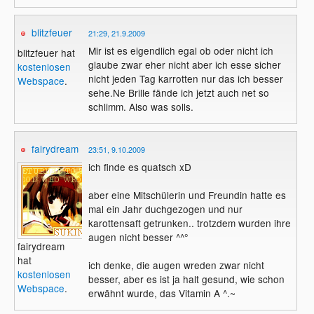
blitzfeuer
21:29, 21.9.2009
Mir ist es eigendlich egal ob oder nicht ich
blitzfeuer hat
glaube zwar eher nicht aber ich esse sicher
kostenlosen
nicht jeden Tag karrotten nur das ich besser
Webspace
.
sehe.Ne Brille fände ich jetzt auch net so
schlimm. Also was solls.
fairydream
23:51, 9.10.2009
ich finde es quatsch xD
aber eine Mitschülerin und Freundin hatte es
mal ein Jahr duchgezogen und nur
karottensaft getrunken.. trotzdem wurden ihre
augen nicht besser ^^°
fairydream
hat
ich denke, die augen wreden zwar nicht
kostenlosen
besser, aber es ist ja halt gesund, wie schon
Webspace
.
erwähnt wurde, das Vitamin A ^.~