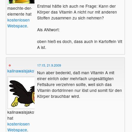
Erstmal hätte ich auch ne Frage: Kann der
maechte-der-
Körper das Vitamin A nicht nur mit anderen
elemente hat
Stoffen zusammen zu sich nehmen?
kostenlosen
Webspace
.
Als ANtwort:
oben hieß es doch, dass auch in Kartoffeln Vit
A ist.
17:15, 21.9.2009
kalinawalsjakoff
Nun aber bedenkt, daß man Vitamin A mit
einer einfch oder mehrfach ungesättigten
Fettsäure verzehren sollte, weil sich das
Vitamin dortdrinnen nur löst und somit für den
Körper brauchbar wird.
kalinawalsjakoff
hat
kostenlosen
Webspace
.