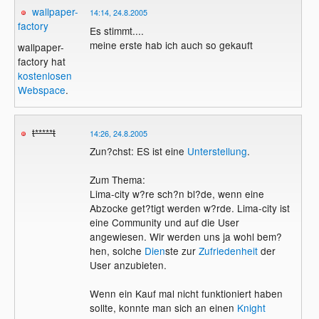
wallpaper-
14:14, 24.8.2005
factory
Es stimmt....
meine erste hab ich auch so gekauft
wallpaper-
factory hat
kostenlosen
Webspace
.
t*****t
14:26, 24.8.2005
Zun?chst: ES ist eine
Unterstellung
.
Zum Thema:
Lima-city w?re sch?n bl?de, wenn eine
Abzocke get?tigt werden w?rde. Lima-city ist
eine Community und auf die User
angewiesen. Wir werden uns ja wohl bem?
hen, solche
Dien
ste zur
Zufriedenheit
der
User anzubieten.
Wenn ein Kauf mal nicht funktioniert haben
sollte, konnte man sich an einen
Knight