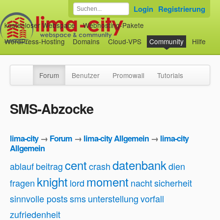
Login
Registrierung
kostenloser Webspace
Webhosting-Pakete
WordPress-Hosting
Domains
Cloud-VPS
Community
Hilfe
Forum
Benutzer
Promowall
Tutorials
SMS-Abzocke
lima-city
→
Forum
→
lima-city Allgemein
→
lima-city
Allgemein
cent
datenbank
ablauf
beitrag
crash
dien
knight
moment
fragen
lord
nacht
sicherheit
sinnvolle posts
sms
unterstellung
vorfall
zufriedenheit