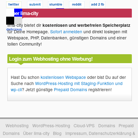
Über lima-city
lima-city bietet dir
kostenlosen und werbefreien Speicherplatz
für Deine Homepage.
Sofort anmelden
und direkt loslegen mit
Webspace, PHP, Datenbanken, günstigen Domains und einer
tollen Community!
Login zum Webhosting ohne Werbung!
Hast Du schon
kostenlosen Webspace
oder bist Du auf der
Suche nach
WordPress-Hosting mit Staging-Funktion und
wp-cli
? Jetzt günstige
Prepaid Domains
registrieren!
Webhosting
WordPress-Hosting
Cloud-VPS
Domains
Prepaid
Domains
Über lima-city
Blog
Impressum, Datenschutzerklärung &