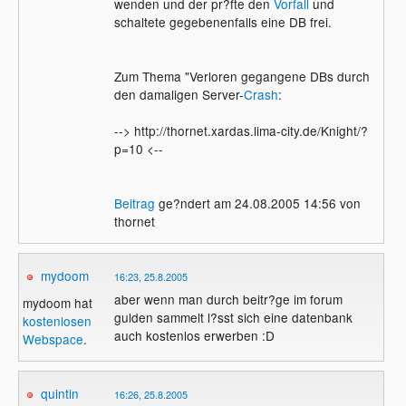
wenden und der pr?fte den
Vorfall
und
schaltete gegebenenfalls eine DB frei.
Zum Thema "Verloren gegangene DBs durch
den damaligen Server-
Crash
:
--> http://thornet.xardas.lima-city.de/Knight/?
p=10 <--
Beitrag
ge?ndert am 24.08.2005 14:56 von
thornet
mydoom
16:23, 25.8.2005
aber wenn man durch beitr?ge im forum
mydoom hat
gulden sammelt l?sst sich eine datenbank
kostenlosen
auch kostenlos erwerben :D
Webspace
.
quintin
16:26, 25.8.2005