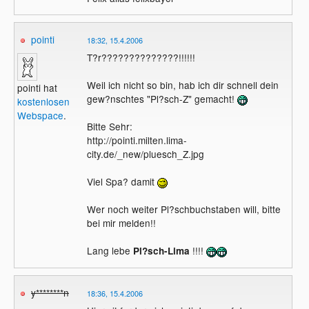
pointi
18:32, 15.4.2006
T?r??????????????!!!!!!
Weil ich nicht so bin, hab ich dir schnell dein
pointi hat
gew?nschtes "Pl?sch-Z" gemacht!
kostenlosen
Webspace
.
Bitte Sehr:
http://pointi.milten.lima-
city.de/_new/pluesch_Z.jpg
Viel Spa? damit
Wer noch weiter Pl?schbuchstaben will, bitte
bei mir melden!!
Lang lebe
!!!!
Pl?sch-Lima
y********n
18:36, 15.4.2006