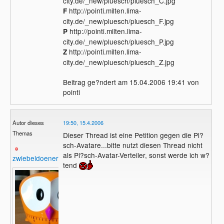
city.de/_new/pluesch/pluesch_C.jpg
http://pointi.milten.lima-
F
city.de/_new/pluesch/pluesch_F.jpg
http://pointi.milten.lima-
P
city.de/_new/pluesch/pluesch_P.jpg
http://pointi.milten.lima-
Z
city.de/_new/pluesch/pluesch_Z.jpg
Beitrag ge?ndert am 15.04.2006 19:41 von
pointi
Autor dieses
19:50, 15.4.2006
Themas
Dieser Thread ist eine Petition gegen die Pl?
sch-Avatare...bitte nutzt diesen Thread nicht
als Pl?sch-Avatar-Verteiler, sonst werde ich w?
zwiebeldoener
tend