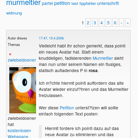
murmeltier
petition
partei
unterschrift
test
tippfehler
widmung
1
2
3
4
5
6
›
»
Autor dieses
17:47, 15.4.2006
Themas
Vielleicht habt ihr schon gemerkt, dass pointi
ein neues Avatar hat. Statt einem
knuddeligen, fadisierenden
Murmeltier
sieht
zwiebeldoener
man nun unter seinem Namen ein flusiges,
statisch aufladendes P in
.
rosa
Ich m?chte hiermit pointi auffordern das alte
Avatar wieder einzuf?hren und das Murmeltier
freizulassen.
Wer diese
Petition
unterst?tzen will sollte
einfach folgenden Text posten:
zwiebeldoener
hat
Hiermit fordere ich pointi dazu auf das
kostenlosen
neue Avatar zu eliminieren und das
Webspace
.