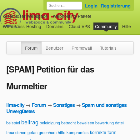
Login
Registrierung
kostenloser Webspace
Webhosting-Pakete
WordPress-Hosting
Domains
Cloud-VPS
Community
Hilfe
Forum
Benutzer
Promowall
Tutorials
[SPAM] Petition für das
Murmeltier
lima-city
→
Forum
→
Sonstiges
→
Spam und sonstiges
Unvergütetes
beitrag
beispiel
beleidigung
betracht
beweisen
bewertung
datei
korrekte form
freundchen
getan
greenhorn
hilfe
kompromiss