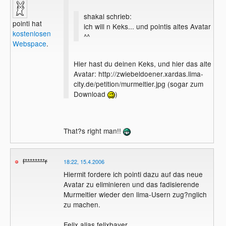
shakal schrieb:
pointi hat
ich will n Keks... und pointis altes Avatar
kostenlosen
^^
Webspace
.
Hier hast du deinen Keks, und hier das alte
Avatar: http://zwiebeldoener.xardas.lima-
city.de/petition/murmeltier.jpg (sogar zum
Download
)
That?s right man!!
f********r
18:22, 15.4.2006
Hiermit fordere ich pointi dazu auf das neue
Avatar zu eliminieren und das fadisierende
Murmeltier wieder den lima-Usern zug?nglich
zu machen.
Felix alias felixbayer