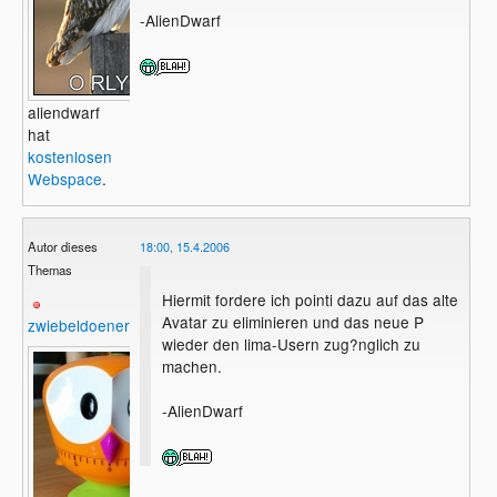
-AlienDwarf
aliendwarf
hat
kostenlosen
Webspace
.
Autor dieses
18:00, 15.4.2006
Themas
Hiermit fordere ich pointi dazu auf das alte
Avatar zu eliminieren und das neue P
zwiebeldoener
wieder den lima-Usern zug?nglich zu
machen.
-AlienDwarf