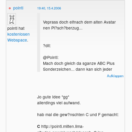
pointi
19:40, 15.4.2006
Veprass doch eifnach dem alten Avatar
nen Pl?sch?berzug...
pointi hat
kostenlosen
Webspace
.
?dit:
@Pointi:
Mach doch gleich da sganze ABC Plus
Sonderzeichen... dann kan sich jeder
raussuchen wasser will.
Aufklappen
Beitrag ge?ndert am 15.04.2006 19:08 von
adrians
Jo gute Idee *gg*
allerdings viel aufwand.
hab mal die gew?nschten C und F gemacht:
http://pointi.milten.lima-
C