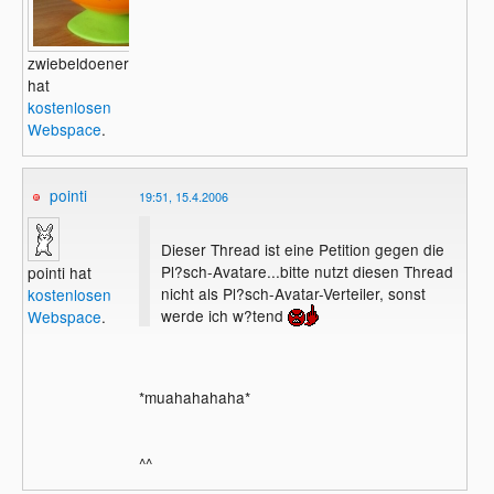
zwiebeldoener
hat
kostenlosen
Webspace
.
pointi
19:51, 15.4.2006
Dieser Thread ist eine Petition gegen die
Pl?sch-Avatare...bitte nutzt diesen Thread
pointi hat
nicht als Pl?sch-Avatar-Verteiler, sonst
kostenlosen
werde ich w?tend
Webspace
.
*muahahahaha*
^^