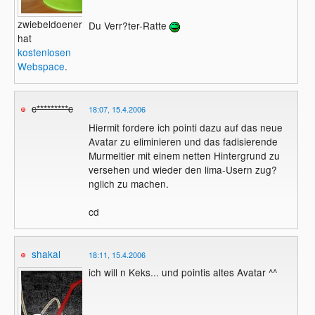
zwiebeldoener
Du Verr?ter-Ratte
hat
kostenlosen
Webspace
.
c*********c
18:07, 15.4.2006
Hiermit fordere ich pointi dazu auf das neue
Avatar zu eliminieren und das fadisierende
Murmeltier mit einem netten Hintergrund zu
versehen und wieder den lima-Usern zug?
nglich zu machen.
cd
shakal
18:11, 15.4.2006
ich will n Keks... und pointis altes Avatar ^^