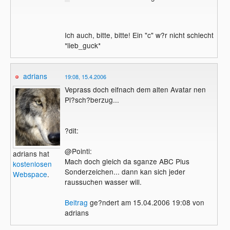
Ich auch, bitte, bitte! Ein "c" w?r nicht schlecht
*lieb_guck*
adrians
19:08, 15.4.2006
Veprass doch eifnach dem alten Avatar nen
Pl?sch?berzug...
?dit:
@Pointi:
adrians hat
Mach doch gleich da sganze ABC Plus
kostenlosen
Sonderzeichen... dann kan sich jeder
Webspace
.
raussuchen wasser will.
Beitrag
ge?ndert am 15.04.2006 19:08 von
adrians