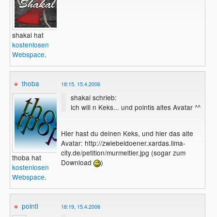
shakal hat
kostenlosen
Webspace
.
thoba
18:15, 15.4.2006
shakal schrieb:
ich will n Keks... und pointis altes Avatar ^^
Hier hast du deinen Keks, und hier das alte
Avatar: http://zwiebeldoener.xardas.lima-
city.de/petition/murmeltier.jpg (sogar zum
thoba hat
Download
)
kostenlosen
Webspace
.
pointi
18:19, 15.4.2006