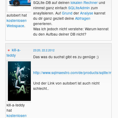
SQLite-DB auf deinen
lokalen Rechner
und
nimmst ganz einfach
SQLiteAdmin
zum
anaylisieren. Auf
Grund
der
Analyse
kannst
autobert hat
du dir ganz gezielt deine
Abfragen
kostenlosen
generieren.
Webspace
.
Was ich jedoch nicht verstehe: Warum kennst
du den Aufbau deiner DB nicht?
kill-a-
23:20, 22.2.2012
teddy
Das was du suchst gibt es zu genüge ;)
http://www.sqlmaestro.com/de/products/sqlite/maes
Und der Link von autobert ist auch nicht
schlecht..
kill-a-teddy
hat
kostenlosen