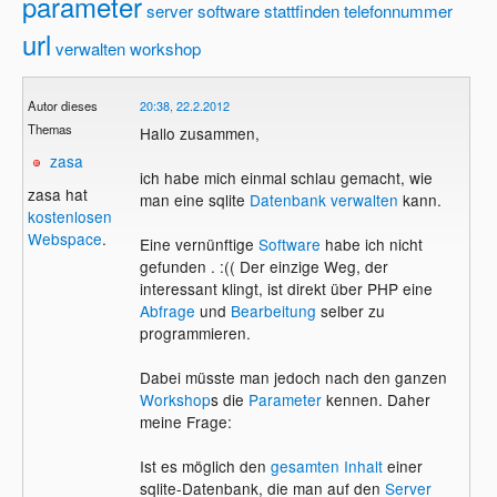
parameter
server
software
stattfinden
telefonnummer
url
verwalten
workshop
Autor dieses
20:38, 22.2.2012
Themas
Hallo zusammen,
zasa
ich habe mich einmal schlau gemacht, wie
zasa hat
man eine sqlite
Datenbank
verwalten
kann.
kostenlosen
Webspace
.
Eine vernünftige
Software
habe ich nicht
gefunden . :(( Der einzige Weg, der
interessant klingt, ist direkt über PHP eine
Abfrage
und
Bearbeitung
selber zu
programmieren.
Dabei müsste man jedoch nach den ganzen
Workshop
s die
Parameter
kennen. Daher
meine Frage:
Ist es möglich den
gesamten Inhalt
einer
sqlite-Datenbank, die man auf den
Server