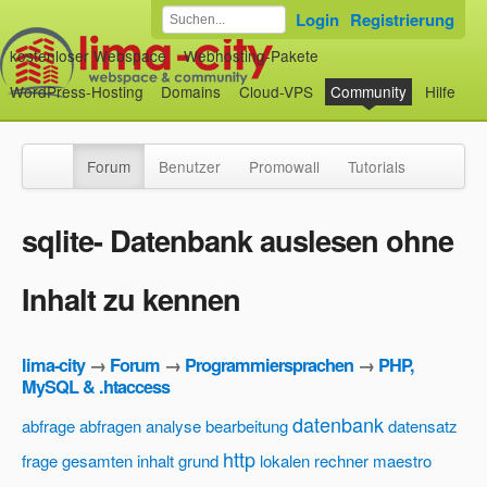
Login
Registrierung
kostenloser Webspace
Webhosting-Pakete
WordPress-Hosting
Domains
Cloud-VPS
Community
Hilfe
Forum
Benutzer
Promowall
Tutorials
sqlite- Datenbank auslesen ohne
Inhalt zu kennen
lima-city
→
Forum
→
Programmiersprachen
→
PHP,
MySQL & .htaccess
datenbank
abfrage
abfragen
analyse
bearbeitung
datensatz
http
frage
gesamten inhalt
grund
lokalen rechner
maestro