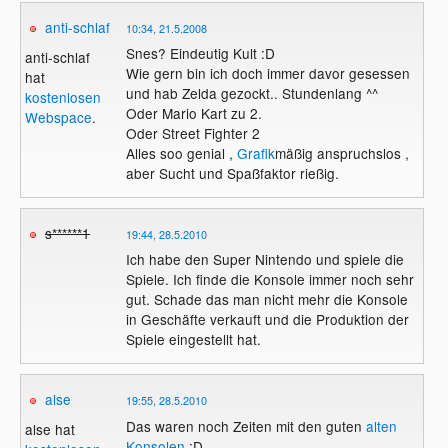
anti-schlaf
10:34, 21.5.2008
Snes? Eindeutig Kult :D
anti-schlaf
Wie gern bin ich doch immer davor gesessen
hat
und hab Zelda gezockt.. Stundenlang ^^
kostenlosen
Oder Mario Kart zu 2.
Webspace
.
Oder Street Fighter 2
Alles soo genial ,
Grafik
mäßig anspruchslos ,
aber Sucht und Spaßfaktor rießig.
s******1
19:44, 28.5.2010
Ich habe den Super Nintendo und spiele die
Spiele. Ich finde die Konsole immer noch sehr
gut. Schade das man nicht mehr die Konsole
in Geschäfte verkauft und die Produktion der
Spiele eingestellt hat.
alse
19:55, 28.5.2010
Das waren noch Zeiten mit den guten
alten
alse hat
Konsolen
:D