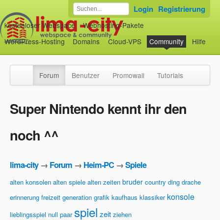
Login
Registrierung
kostenloser Webspace
Webhosting-Pakete
WordPress-Hosting
Domains
Cloud-VPS
Community
Hilfe
Forum
Benutzer
Promowall
Tutorials
Super Nintendo kennt ihr den
noch ^^
lima-city
→
Forum
→
Heim-PC
→
Spiele
bruder
alten konsolen
alten spiele
alten zeiten
country
ding
drache
konsole
erinnerung
freizeit
generation
grafik
kaufhaus
klassiker
spiel
zeit
lieblingsspiel
null
paar
ziehen