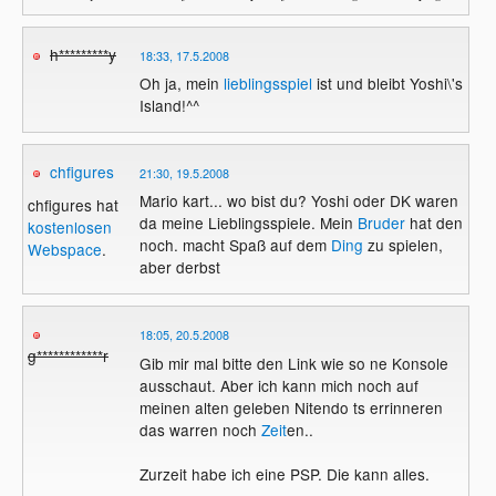
h*********y
18:33, 17.5.2008
Oh ja, mein
lieblingsspiel
ist und bleibt Yoshi\'s
Island!^^
chfigures
21:30, 19.5.2008
Mario kart... wo bist du? Yoshi oder DK waren
chfigures hat
da meine Lieblingsspiele. Mein
Bruder
hat den
kostenlosen
noch. macht Spaß auf dem
Ding
zu spielen,
Webspace
.
aber derbst
18:05, 20.5.2008
g************r
Gib mir mal bitte den Link wie so ne Konsole
ausschaut. Aber ich kann mich noch auf
meinen alten geleben Nitendo ts errinneren
das warren noch
Zeit
en..
Zurzeit habe ich eine PSP. Die kann alles.