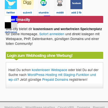
Über lima-city
lima-city bietet dir
kostenlosen und werbefreien Speicherplatz
für Deine Homepage.
Sofort anmelden
und direkt loslegen mit
Webspace, PHP, Datenbanken, günstigen Domains und einer
tollen Community!
Login zum Webhosting ohne Werbung!
Hast Du schon
kostenlosen Webspace
oder bist Du auf der
Suche nach
WordPress-Hosting mit Staging-Funktion und
wp-cli
? Jetzt günstige
Prepaid Domains
registrieren!
Webhosting
WordPress-Hosting
Cloud-VPS
Domains
Prepaid