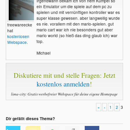
Irgendwann bekam ich von nem Kumpel so
ein Emulator um die spiele auf dem pc zu
spielen und mit vernünftigen kontroller war es
super klasse gewesen. aber langweilig wurde
es nie. vorallem mit den mario-spielen. gut
freewareecke
mario cart war ich nie besonders gut aber
hat
mario world (so hieß das ding glaub ich) war
kostenlosen
top.
Webspace
.
Michael
Diskutiere mit und stelle Fragen: Jetzt
kostenlos anmelden
!
lima-city: Gratis werbefreier Webspace für deine eigene Homepage
«
‹
1
2
3
Dir gefällt dieses Thema?