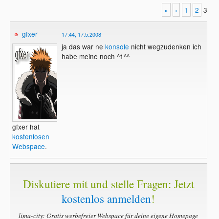
«
‹
1
2
3
gfxer
17:44, 17.5.2008
ja das war ne
konsole
nicht wegzudenken ich
habe meine noch ^1^^
gfxer hat
kostenlosen
Webspace
.
Diskutiere mit und stelle Fragen: Jetzt
kostenlos anmelden
!
lima-city: Gratis werbefreier Webspace für deine eigene Homepage