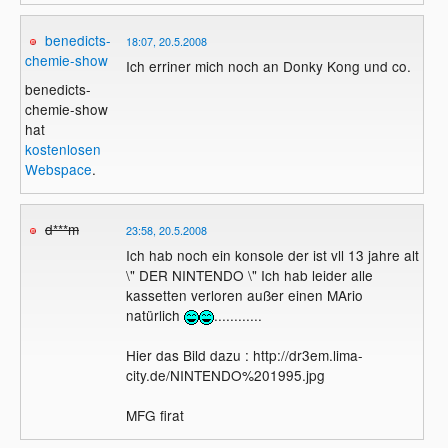
benedicts-
18:07, 20.5.2008
chemie-show
Ich erriner mich noch an Donky Kong und co.
benedicts-
chemie-show
hat
kostenlosen
Webspace
.
d***m
23:58, 20.5.2008
Ich hab noch ein konsole der ist vll 13 jahre alt
\" DER NINTENDO \" Ich hab leider alle
kassetten verloren außer einen MArio
natürlich
............
Hier das Bild dazu : http://dr3em.lima-
city.de/NINTENDO%201995.jpg
MFG firat