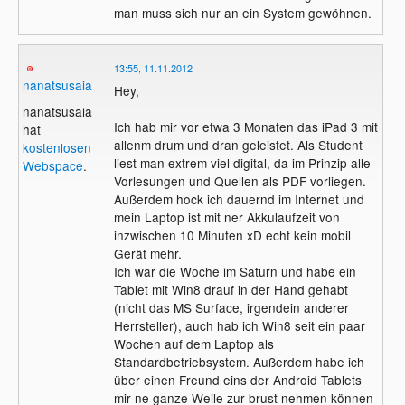
man muss sich nur an ein System gewöhnen.
13:55, 11.11.2012
nanatsusaia
Hey,
nanatsusaia
Ich hab mir vor etwa 3 Monaten das iPad 3 mit
hat
allenm drum und dran geleistet. Als Student
kostenlosen
liest man extrem viel digital, da im Prinzip alle
Webspace
.
Vorlesungen und Quellen als PDF vorliegen.
Außerdem hock ich dauernd im Internet und
mein Laptop ist mit ner Akkulaufzeit von
inzwischen 10 Minuten xD echt kein mobil
Gerät mehr.
Ich war die Woche im Saturn und habe ein
Tablet mit Win8 drauf in der Hand gehabt
(nicht das MS Surface, irgendein anderer
Herrsteller), auch hab ich Win8 seit ein paar
Wochen auf dem Laptop als
Standardbetriebsystem. Außerdem habe ich
über einen Freund eins der Android Tablets
mir ne ganze Weile zur brust nehmen können