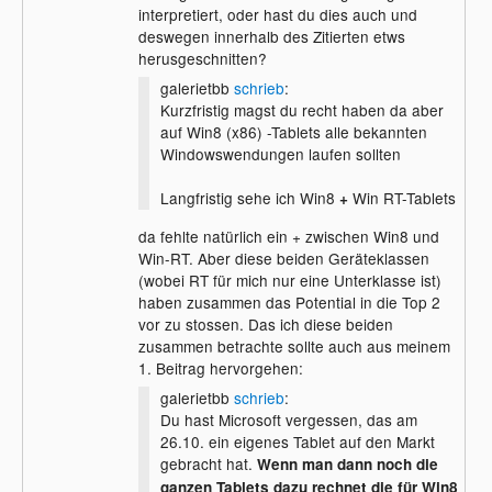
interpretiert, oder hast du dies auch und
Win8 != Win 8 RT
deswegen innerhalb des Zitierten etws
Schon etwas widersprüchlich erst vom
herusgeschnitten?
Marktanteil der Win8 Tablets und ihrer
Erfolgschancen wegen der Kompabilität zu
galerietbb
schrieb
:
sprechen und dann die nicht Windows
Kurzfristig magst du recht haben da aber
kompatible Variante auf die TOP2 setzen.
auf Win8 (x86) -Tablets alle bekannten
Windowswendungen laufen sollten
Langfristig sehe ich Win8
Win RT-Tablets
+
da fehlte natürlich ein + zwischen Win8 und
Win-RT. Aber diese beiden Geräteklassen
(wobei RT für mich nur eine Unterklasse ist)
haben zusammen das Potential in die Top 2
vor zu stossen. Das ich diese beiden
zusammen betrachte sollte auch aus meinem
1. Beitrag hervorgehen:
galerietbb
schrieb
:
Du hast Microsoft vergessen, das am
26.10. ein eigenes Tablet auf den Markt
gebracht hat.
Wenn man dann noch die
ganzen Tablets dazu rechnet die für Win8