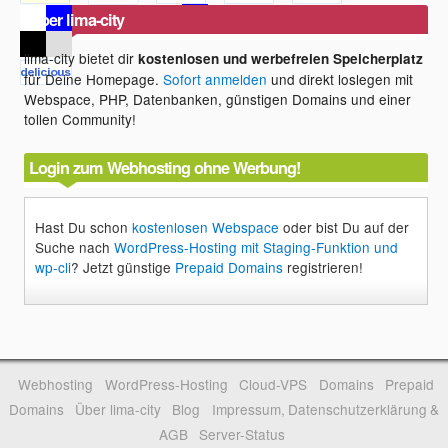
Über lima-city
lima-city bietet dir
kostenlosen und werbefreien Speicherplatz
für Deine Homepage.
Sofort anmelden
und direkt loslegen mit
Webspace, PHP, Datenbanken, günstigen Domains und einer
tollen Community!
Login zum Webhosting ohne Werbung!
Hast Du schon
kostenlosen Webspace
oder bist Du auf der
Suche nach
WordPress-Hosting mit Staging-Funktion und
wp-cli
? Jetzt günstige
Prepaid Domains
registrieren!
Webhosting
WordPress-Hosting
Cloud-VPS
Domains
Prepaid
Domains
Über lima-city
Blog
Impressum, Datenschutzerklärung &
AGB
Server-Status