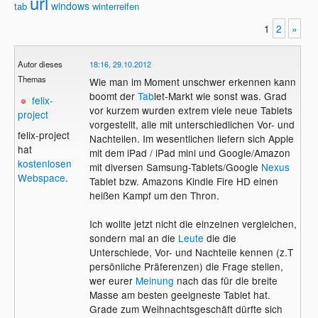
url
windows
tab
winterreifen
1
2
»
Autor dieses
18:16, 29.10.2012
Themas
Wie man im Moment unschwer erkennen kann
boomt der
Tab
let-Markt wie sonst was. Grad
felix-
vor kurzem wurden extrem viele neue Tablets
project
vorgestellt, alle mit unterschiedlichen Vor- und
felix-project
Nachteilen. Im wesentlichen liefern sich Apple
hat
mit dem iPad / iPad mini und Google/Amazon
kostenlosen
mit diversen Samsung-Tablets/Google
Nexus
Webspace
.
Tablet bzw. Amazons Kindle Fire HD einen
heißen Kampf um den Thron.
Ich wollte jetzt nicht die einzelnen vergleichen,
sondern mal an die
Leute
die die
Unterschiede, Vor- und Nachteile kennen (z.T
persönliche Präferenzen) die Frage stellen,
wer eurer
Meinung
nach das für die breite
Masse am besten geeigneste Tablet hat.
Grade zum Weihnachtsgeschäft dürfte sich