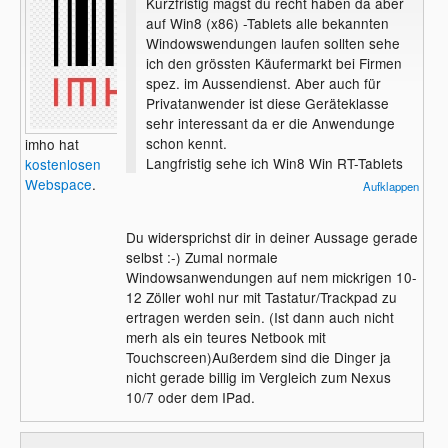
Kurzfristig magst du recht haben da aber
auf Win8 (x86) -Tablets alle bekannten
Windowswendungen laufen sollten sehe
ich den grössten Käufermarkt bei Firmen
spez. im Aussendienst. Aber auch für
Privatanwender ist diese Geräteklasse
sehr interessant da er die Anwendunge
schon kennt.
imho hat
Langfristig sehe ich Win8 Win RT-Tablets
kostenlosen
daher in den Top 2. Apple, das derzeit
Webspace
.
Aufklappen
dominiert, wird zurückfallen und muss froh
sein wenn es in den Top 3 bleibt.
Du widersprichst dir in deiner Aussage gerade
selbst :-) Zumal normale
Windowsanwendungen auf nem mickrigen 10-
12 Zöller wohl nur mit Tastatur/Trackpad zu
ertragen werden sein. (Ist dann auch nicht
merh als ein teures Netbook mit
Touchscreen)Außerdem sind die Dinger ja
nicht gerade billig im Vergleich zum Nexus
10/7 oder dem IPad.