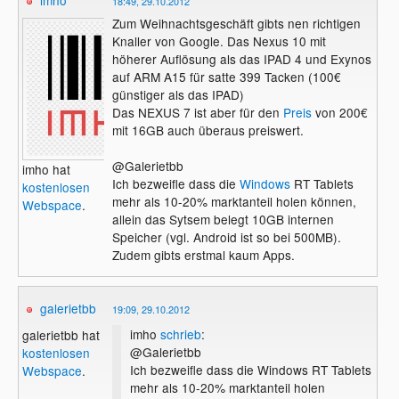
imho
18:49, 29.10.2012
Zum Weihnachtsgeschäft gibts nen richtigen
Knaller von Google. Das Nexus 10 mit
höherer Auflösung als das IPAD 4 und Exynos
auf ARM A15 für satte 399 Tacken (100€
günstiger als das IPAD)
Das NEXUS 7 ist aber für den
Preis
von 200€
mit 16GB auch überaus preiswert.
@Galerietbb
imho hat
Ich bezweifle dass die
Windows
RT Tablets
kostenlosen
mehr als 10-20% marktanteil holen können,
Webspace
.
allein das Sytsem belegt 10GB internen
Speicher (vgl. Android ist so bei 500MB).
Zudem gibts erstmal kaum Apps.
galerietbb
19:09, 29.10.2012
imho
schrieb
:
galerietbb hat
@Galerietbb
kostenlosen
Ich bezweifle dass die Windows RT Tablets
Webspace
.
mehr als 10-20% marktanteil holen