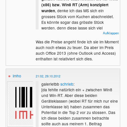
(x86) bzw. Win8 RT (Arm) konzipiert
, denke ich das MS sich ein
wurden
grosses Stück vom Kuchen abschneidet.
Es könnte sogar das grösste Stück
werden, denn diese lasse sich viel
problemloser in eine Firmeninfrastruktur
Aufklappen
integrieren als die anderen Systeme.
Was die Preise angeht finde ich sie im Moment
auch noch etwas zu teuer. Da aber im Preis
auch Office 2013 (ohne Outlook und Access)
enthalten ist relativiert sich dies.
imho
21:02, 29.10.2012
galerietbb
schrieb
:
[da fehlte natürlich ein + zwischen Win8
und Win-RT. Aber diese beiden
Geräteklassen (wobei RT für mich nur eine
Unterklasse ist) haben zusammen das
Potential in die Top 2 vor zu stossen. Das
ich diese beiden zusammen betrachte
sollte auch aus meinem 1. Beitrag