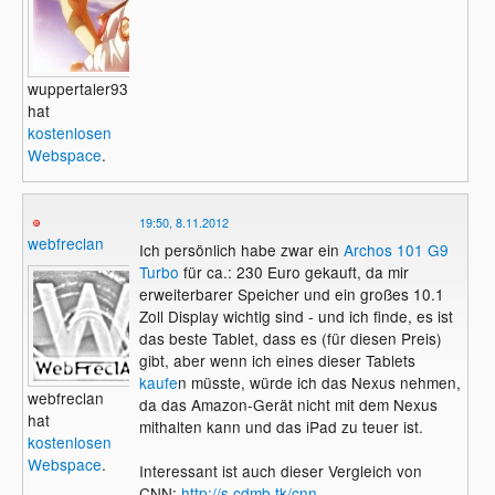
wuppertaler93
hat
kostenlosen
Webspace
.
19:50, 8.11.2012
webfreclan
Ich persönlich habe zwar ein
Archos 101 G9
Turbo
für ca.: 230 Euro gekauft, da mir
erweiterbarer Speicher und ein großes 10.1
Zoll Display wichtig sind - und ich finde, es ist
das beste Tablet, dass es (für diesen Preis)
gibt, aber wenn ich eines dieser Tablets
kaufe
n müsste, würde ich das Nexus nehmen,
webfreclan
da das Amazon-Gerät nicht mit dem Nexus
hat
mithalten kann und das iPad zu teuer ist.
kostenlosen
Webspace
.
Interessant ist auch dieser Vergleich von
CNN:
http://s.cdmb.tk/cnn