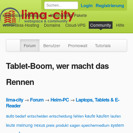
Login
Registrierung
kostenloser Webspace
Webhosting-Pakete
WordPress-Hosting
Domains
Cloud-VPS
Community
Hilfe
Forum
Benutzer
Promowall
Tutorials
Tablet-Boom, wer macht das
Rennen
lima-city
→
Forum
→
Heim-PC
→
Laptops, Tablets & E-
Reader
auto
kaufe
kaufen
bedarf
entscheiden
entscheidung
fehlen
laufen
leute
meinung
nexus
system
preis
produkt
sagen
speichermedium