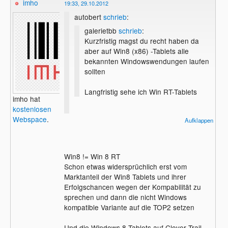
imho
19:33, 29.10.2012
autobert
schrieb
:
galerietbb
schrieb
:
Kurzfristig magst du recht haben da
aber auf Win8 (x86) -Tablets alle
bekannten Windowswendungen laufen
sollten
Langfristig sehe ich Win RT-Tablets
imho hat
kostenlosen
.
Webspace
.
Aufklappen
Win8 != Win 8 RT
Schon etwas widersprüchlich erst vom
Marktanteil der Win8 Tablets und ihrer
Erfolgschancen wegen der Kompabilität zu
sprechen und dann die nicht Windows
kompatible Variante auf die TOP2 setzen
Und die Windows 8 Tablets auf Clover Trail