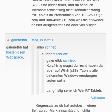
(x86) sind leider teuer, und da sehe ich
Microsoft schlichtweg nicht konkurrenzfähig
mit Tablets im Preisrahmen von 100-250 € (7
zoll) und 300-450€ (10 zoll) weil die entweder
besser ausgestattet sind oder viel billiger
galerietbb
20:57, 29.10.2012
imho
schrieb
:
galerietbb hat
kostenlosen
autobert
schrieb
:
Webspace
.
galerietbb
schrieb
:
Kurzfristig magst du recht haben da
aber auf Win8 (x86) -Tablets alle
bekannten Windowswendungen
laufen sollten
Langfristig sehe ich Win RT-Tablets
Aufklappen
.
Im Gegensatz zu dir hat autobert meinen
Beitrag zur Markteinschätzung richtig