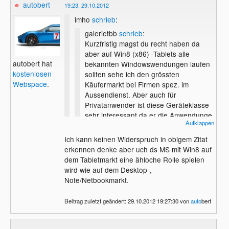
autobert
19:23, 29.10.2012
imho
schrieb
:
galerietbb
schrieb
:
Kurzfristig magst du recht haben da
aber auf Win8 (x86) -Tablets alle
autobert hat
bekannten Windowswendungen laufen
kostenlosen
sollten sehe ich den grössten
Webspace
.
Käufermarkt bei Firmen spez. im
Aussendienst. Aber auch für
Privatanwender ist diese Geräteklasse
sehr interessant da er die Anwendunge
Aufklappen
schon kennt.
Langfristig sehe ich Win8 Win RT-
Ich kann keinen Widerspruch in obigem Zitat
Tablets daher in den Top 2. Apple, das
erkennen denke aber uch ds MS mit Win8 auf
Du widersprichst dir in deiner Aussage
derzeit dominiert, wird zurückfallen und
dem Tabletmarkt eine ähloche Rolle spielen
gerade selbst :-)
muss froh sein wenn es in den Top 3
wird wie auf dem Desktop-,
bleibt.
Note/Netbookmarkt.
Beitrag zuletzt geändert: 29.10.2012 19:27:30 von
auto
bert