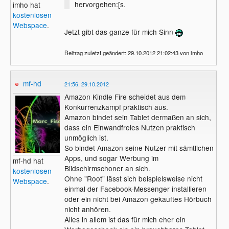
hervorgehen:[s.
imho hat
kostenlosen
Webspace
.
Jetzt gibt das ganze für mich Sinn
Beitrag zuletzt geändert: 29.10.2012 21:02:43 von imho
mf-hd
21:56, 29.10.2012
Amazon Kindle Fire scheidet aus dem
Konkurrenzkampf praktisch aus.
Amazon bindet sein Tablet dermaßen an sich,
dass ein Einwandfreies Nutzen praktisch
unmöglich ist.
So bindet Amazon seine Nutzer mit sämtlichen
Apps, und sogar Werbung im
mf-hd hat
Bildschirmschoner an sich.
kostenlosen
Ohne "Root" lässt sich beispielsweise nicht
Webspace
.
einmal der Facebook-Messenger installieren
oder ein nicht bei Amazon gekauftes Hörbuch
nicht anhören.
Alles in allem ist das für mich eher ein