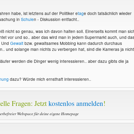
ahren habe, ist letztens auf der Politiker e
tag
e doch tatsächlich wieder
wachung in
Schule
n - Diskussion entfacht..
eiß nicht so genau, was ich davon halten soll. Einerseits kommt man sic
htet vor und so.. aber das wird man in jedem Supermarkt auch, und da
r. Und
Gewalt
bzw. gewaltsames Mobbing kann dadurch durchaus
n.. und solange man nichts zu verbergen hat, sind die Kameras ja nicht
äufer werden die Dinger wenig interessieren.. aber dazu gibts die ja
nung
dazu? Würde mich ernsthaft interessieren..
elle Fragen: Jetzt
kostenlos anmelden
!
werbefreier Webspace für deine eigene Homepage