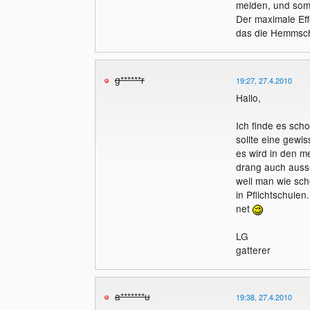
melden, und somi
Der maximale Ef
das die Hemmschw
g******r
19:27, 27.4.2010
Hallo,
Ich finde es scho
sollte eine gewis
es wird in den m
drang auch ausse
weil man wie sch
in Pflichtschulen
net
LG
gatterer
a*******u
19:38, 27.4.2010