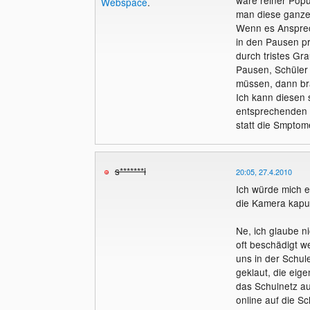
Webspace
.
man diese ganze
Wenn es Ansprech
in den Pausen pr
durch tristes Gr
Pausen, Schüler
müssen, dann br
Ich kann diesen 
entsprechenden
statt die Smptom
s*******i
20:05, 27.4.2010
Ich würde mich e
die Kamera kapu
Ne, ich glaube n
oft beschädigt w
uns in der Schu
geklaut, die eige
das Schulnetz au
online auf die S