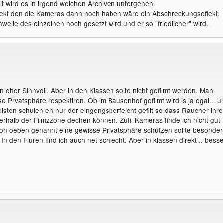
t wird es in irgend welchen Archiven untergehen.
fekt den die Kameras dann noch haben wäre ein Abschreckungseffekt,
elle des einzelnen hoch gesetzt wird und er so "friedlicher" wird.
n eher Sinnvoll. Aber in den Klassen solte nicht gefilmt werden. Man
se Prvatsphäre respektiren. Ob im Bausenhof gefilmt wird is ja egal... u
eisten schulen eh nur der eingengsberfeicht gefilt so dass Raucher ihr
rhalb der Filmzzone dechen können. Zufil Kameras finde ich nicht gut
on oeben genannt eine gewisse Privatsphäre schützen sollte besonder
. In den Fluren find ich auch net schlecht. Aber in klassen direkt .. besse