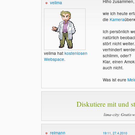
Hiho zusammen,
velima
wie ich heute erf
die
Kamera
über
Ich persönlich w
natürlich beobac
stört nicht weite
verhindert werde
velima hat
kostenlosen
schlimm, oder?
Webspace
.
Klar, einen Amokl
auch nicht.
Was ist eure
Mei
Diskutiere mit und st
lima-city: Gratis 
reimann
19:11, 27.4.2010