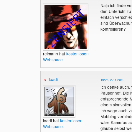
Naja ich finde 
den Untericht zu 
einfach verschie
sind Überwachung
kontrollieren?
reimann hat
kostenlosen
Webspace
.
loadi
19:26, 27.4.2010
Ich denke auch,
Pausenhof. Die 
entsprechende Ma
einem sinnvollen
Ich wage auch zu
Mobbing verhinde
loadi hat
kostenlosen
wäre Kameras au
Webspace
.
glaube selbst w