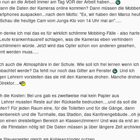
 nun an die Arbeit immer am Tag VOR der Arbeit haben.....
ann die Daten der Kameras online kommen? Dann müssen die Mobbe
artphones auspacken...nach dem Motto: "Ex, wir haben den Marco heu
. Schau die heutige Cam vom Jungs-Klo von 14 Uhr mal an".....
denke ich mal das es für wirklich schlimme Mobbing-Fälle - also harte
 Leute krankenhausreif schlagen, was die Kameras eben verhindern
rschlimmern würde. Jetzt wird das Opfer schon von anderen gesehen,
lmt werden muss.....
ch auch die Atmosphäre in der Schule. Wie soll ich frei lernen wenn ich
bachtet werde? Da fehlt nur noch das Gitter am Fenster
. Und ich
igen Lehrern vorstellen das sie mit den Kameras drohen. Manche drohe
irektor....
h die Kosten: Bei uns gab es zweitweise mal kein Papier aus
 Lehrer mussten Reste auf der Rückseite bedrucken....und da soll die
en? Für jeden Raum eine, für die Toiletten und für die Gänge, dann
enbereich und die Turnhalle, das Stadion, das Kantinengebäude...oh j
on einen dreistelligen Bereich an Klassenzimmern! Und was da erst an
 die Filmdaten nötig ist! Die Daten müssen ja über längere Zeit archivier
e Steuergelder gleich als Kohleanzünder nutzen....