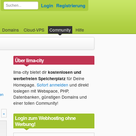
Login
Registrierung
Domains
Cloud-VPS
Community
Hilfe
Über lima-city
lima-city bietet dir
kostenlosen und
für Deine
werbefreien Speicherplatz
Homepage.
Sofort anmelden
und direkt
loslegen mit Webspace, PHP,
len
Datenbanken, günstigen Domains und
einer tollen Community!
»
Login zum Webhosting ohne
Werbung!