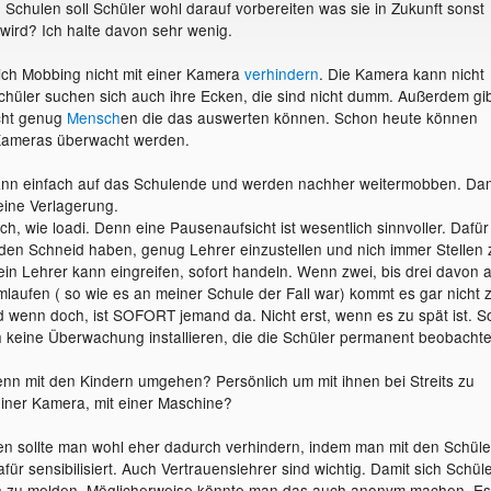
chulen soll Schüler wohl darauf vorbereiten was sie in Zukunft sonst
 wird? Ich halte davon sehr wenig.
ich Mobbing nicht mit einer Kamera
verhindern
. Die Kamera kann nicht
Schüler suchen sich auch ihre Ecken, die sind nicht dumm. Außerdem gi
icht genug
Mensch
en die das auswerten können. Schon heute können
 Kameras überwacht werden.
ann einfach auf das Schulende und werden nachher weitermobben. Dam
 eine Verlagerung.
ch, wie loadi. Denn eine Pausenaufsicht ist wesentlich sinnvoller. Dafür
en Schneid haben, genug Lehrer einzustellen und nich immer Stellen 
ein Lehrer kann eingreifen, sofort handeln. Wenn zwei, bis drei davon a
laufen ( so wie es an meiner Schule der Fall war) kommt es gar nicht 
 wenn doch, ist SOFORT jemand da. Nicht erst, wenn es zu spät ist. S
 keine Überwachung installieren, die die Schüler permanent beobachte
enn mit den Kindern umgehen? Persönlich um mit ihnen bei Streits zu
einer Kamera, mit einer Maschine?
n sollte man wohl eher dadurch verhindern, indem man mit den Schüle
afür sensibilisiert. Auch Vertrauenslehrer sind wichtig. Damit sich Schül
ch zu melden. Möglicherweise könnte man das auch anonym machen. Es