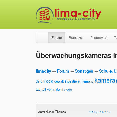
Forum
Benutzer
Promowall
T
Überwachungskameras in 
lima-city
→
Forum
→
Sonstiges
→
Schule, U
kamera
geld
datum
gewalt
investieren
jemand
tag
teil
verhindern
video
Autor dieses Themas
18:33, 27.4.2010