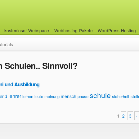
kostenloser Webspace
Webhosting-Pakete
WordPress-Hosting
utorials
Schulen.. Sinnvoll?
ni und Ausbildung
schule
lehrer
kind
mensch
lernen
leute
meinung
pause
sicherheit
stel
1
2
3
›