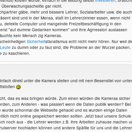
 Überwachungsscheiße gar nicht.
partner gäbe, mehr und bessere Lehrer, Sozialarbeiter usw, die auch
äsent sind und in der Mensa, statt im Lehrerzimmer essen, wenn nicht
au, defekte Computer und mangelnde Freizeitbeschäftigung in den
 erst "auf dumme Gedanken kommen" und ihre Agrression auslassen
äuchte kein Mensch zig Kameras.
scheinheiligen
Sicherheit
sfanatismus echt nicht mehr hören. Nur weil di
Leute
zu dumm oder zu faul sind, die Probleme an der Wurzel packen,
e zu kaschieren.
infach direkt unter die Kamera stellen und mit nem Besenstiel von unte
ttstoßen
icht, das es was bringen würde. Zum einen würden die Kameras sicher
erden, zum Anderen - was passiert wenn die Daten publik werden? Bei
le wurde schonmal die Webseite gehackt und es wurden einige Daten
ntlich nicht online gespeichert werden sollten. Jetzt baut unsere Schule
ch noch aus - die Lehrer werden z.B. ihre Arbeiten zuhause machen u
chulserver hochladen können und andere Späßle für uns und die Lehrer