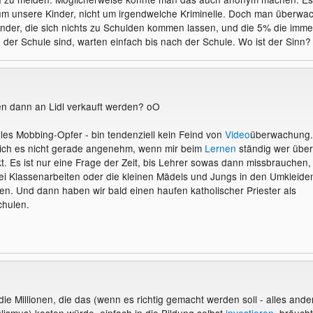
 um unsere Kinder, nicht um irgendwelche Kriminelle. Doch man überwac
nder, die sich nichts zu Schulden kommen lassen, und die 5% die imme
n der Schule sind, warten einfach bis nach der Schule. Wo ist der Sinn?
en dann an Lidl verkauft werden? oO
elles Mobbing-Opfer - bin tendenziell kein Feind von
Video
überwachung.
 ich es nicht gerade angenehm, wenn mir beim
Lernen
ständig wer über
kt. Es ist nur eine Frage der Zeit, bis Lehrer sowas dann missbrauchen,
i Klassenarbeiten oder die kleinen Mädels und Jungs in den Umkleide
n. Und dann haben wir bald einen haufen katholischer Priester als
chulen.
die Millionen, die das (wenn es richtig gemacht werden soll - alles ande
lismus) kosten würde, einfach in die Bildung selbst
investieren
, bräuch