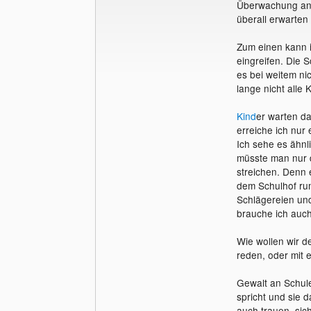
Überwachung an S
überall erwarten
Zum einen kann 
eingreifen. Die 
es bei weitem n
lange nicht alle
Kind
er warten d
erreiche ich nur
Ich sehe es ähnli
müsste man nur d
streichen. Denn 
dem Schulhof rum
Schlägereien und
brauche ich auch
Wie wollen wir d
reden, oder mit 
Gewalt an Schule
spricht und sie d
auch trauen, si