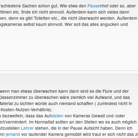
verschiedene Sachen schon gut. Wie etwa den
Pause
nhof oder so, aber
filmen etc. finde ich nicht sinnvoll. Außerdem kann sich vieles dann
ben, denn es gibt Toiletten etc., die nicht überwacht werden. Außerdem
skameras selbst kaum sinnvoll. Wer soll das alles angucken und
 wenn man etwas überwachen kann dann sind es die Flure und der
Klassenzimmer zu überwachen wäre ziemlich viel Aufwand, und das
terial zu sichten würde auch niemand schaffen ( zumindest nicht in
 Kosten-Nutzen-Verhältnis).
 bezweifeln, dass das Auf
stellen
von Kameras Gewalt und /oder
rt/vermindert. Im Normalfall sollten an den Stellen wo es auch möglich
fzustellen
Lehrer
stehen, die in der Pause Aufsicht haben. Denn ich
enn
jemand
vor laufender Kamera gemobbt wird traut er sich nicht das z