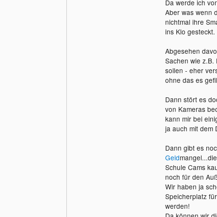
Da werde ich von
Aber was wenn d
nichtmal ihre Sm
ins Klo gesteckt
Abgesehen davon 
Sachen wie z.B.
sollen - eher ve
ohne das es gefi
Dann stört es do
von Kameras beo
kann mir bei ein
ja auch mit dem D
Dann gibt es noc
Geld
mangel...die
Schule Cams kauf
noch für den Auß
Wir haben ja sch
Speicherplatz für
werden!
Da können wir di