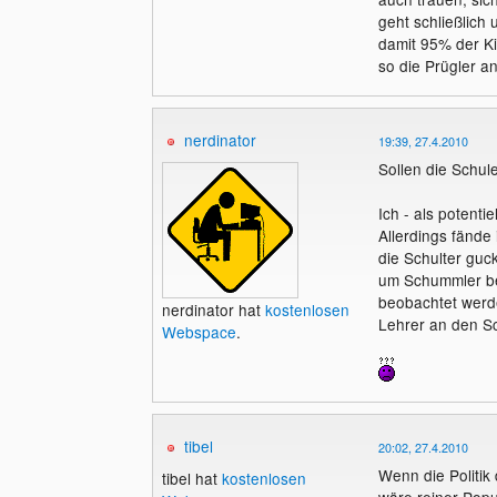
geht schließlich
damit 95% der Ki
so die Prügler a
nerdinator
19:39, 27.4.2010
Sollen die Schul
Ich - als potenti
Allerdings fände
die Schulter guc
um Schummler be
beobachtet werde
nerdinator hat
kostenlosen
Lehrer an den S
Webspace
.
tibel
20:02, 27.4.2010
Wenn die Politik 
tibel hat
kostenlosen
wäre reiner Popu