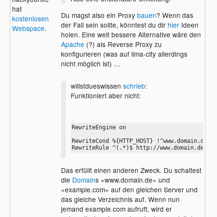
hat
Du magst also ein Proxy
bauen
? Wenn das
kostenlosen
der Fall sein sollte, könntest du dir
hier
Ideen
Webspace
.
holen. Eine weit bessere Alternative wäre den
Apache
(?) als Reverse Proxy zu
konfigurieren (was auf lima-city allerdings
nicht möglich ist) …
willstdueswissen
schrieb
:
Funktioniert aber nicht:
RewriteEngine on 

RewriteCond %{HTTP_HOST} !^www.domain.de$ 

RewriteRule ^(.*)$ http://www.domain.de/$1
Das erfüllt einen anderen Zweck. Du schaltest
die
Domain
s »www.domain.de« und
»example.com« auf den gleichen Server und
das gleiche Verzeichnis auf. Wenn nun
jemand example.com aufruft, wird er