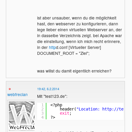
ist aber unsauber, wenn du die möglichkeit
hast, den webserver zu konfigurieren, dann
lege lieber einen virtuellen Webserver an, der
in dasselbe Verzeichnis zeigt. bei Apache war
die einstellung, wenn ich mich recht erinnere,
in der
http
d.conf [Virtueller Server]
DOCUMENT_ROOT = "Ziel";
was willst du damit eigentlich erreichen?
19:42, 6.2.2014
webfreclan
Mit "test123.de":
1
<?php
2
header(
"Location: 
http://test1
3
exit
;
4
?>