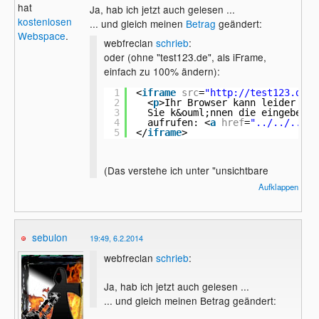
hat
Ja, hab ich jetzt auch gelesen ...
kostenlosen
... und gleich meinen
Betrag
geändert:
Webspace
.
webfreclan
schrieb
:
oder (ohne "test123.de", als iFrame,
einfach zu 100% ändern):
1
<
iframe
src
=
"
http://test123.de
"
2
<
p
>Ihr Browser kann leider kei
3
Sie k&ouml;nnen die eingebette
4
aufrufen: <
a
href
=
"../../../in
5
</
iframe
>
(Das verstehe ich unter "unsichtbare
")
Weiterleitung
Aufklappen
sebulon
19:49, 6.2.2014
webfreclan
schrieb
:
Ja, hab ich jetzt auch gelesen ...
... und gleich meinen Betrag geändert: