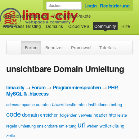
Login
Registrierung
kostenloser Webspace
Webhosting-Pakete
WordPress-Hosting
Domains
Cloud-VPS
Community
Hilfe
Forum
Benutzer
Promowall
Tutorials
unsichtbare Domain Umleitung
lima-city
→
Forum
→
Programmiersprachen
→
PHP,
MySQL & .htaccess
bauen
adresse
apache
aufrufen
bestimmten institutionen
betrag
code
domain
http
erreichen
header
folgenden verweis
leiste
url
weiterleitung
regeln
umleitung
unsichtbare umleitung
weben
zeile