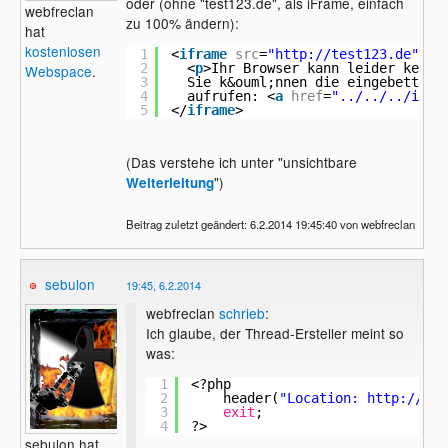
oder (ohne "test123.de", als iFrame, einfach
webfreclan
zu 100% ändern):
hat
kostenlosen
1
<
iframe
src
=
"
http://test123.de
"
wi
2
<
p
>Ihr Browser kann leider keine
Webspace
.
3
Sie k&ouml;nnen die eingebettete
4
aufrufen: <
a
href
=
"../../../inde
5
</
iframe
>
(Das verstehe ich unter "unsichtbare
")
Weiterleitung
Beitrag zuletzt geändert: 6.2.2014 19:45:40 von webfreclan
sebulon
19:45, 6.2.2014
webfreclan
schrieb
:
Ich glaube, der Thread-Ersteller meint so
was:
1
<?php
2
header(
"Location: 
http://tes
3
exit
;
4
?>
sebulon hat