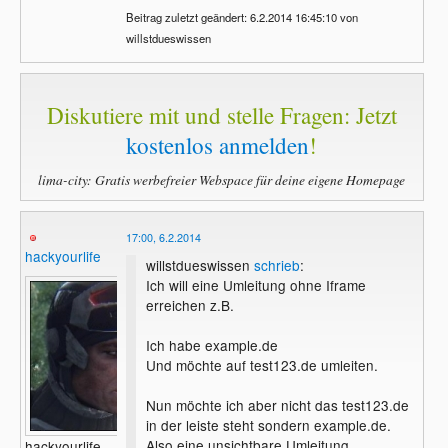
Beitrag zuletzt geändert: 6.2.2014 16:45:10 von
willstdueswissen
Diskutiere mit und stelle Fragen: Jetzt
kostenlos anmelden
!
lima-city: Gratis werbefreier Webspace für deine eigene Homepage
17:00, 6.2.2014
hackyourlife
willstdueswissen
schrieb
:
Ich will eine Umleitung ohne Iframe
erreichen z.B.
Ich habe example.de
Und möchte auf test123.de umleiten.
Nun möchte ich aber nicht das test123.de
in der leiste steht sondern example.de.
Also eine unsichtbare Umleitung.
hackyourlife