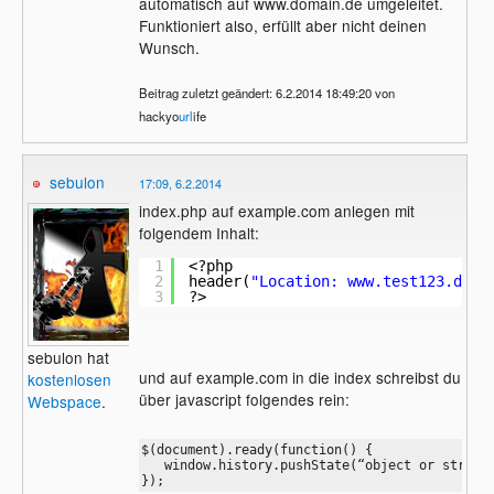
automatisch auf www.domain.de umgeleitet.
Funktioniert also, erfüllt aber nicht deinen
Wunsch.
Beitrag zuletzt geändert: 6.2.2014 18:49:20 von
hackyo
url
ife
sebulon
17:09, 6.2.2014
index.php auf example.com anlegen mit
folgendem Inhalt:
1
<?php
2
header(
"Location: www.test123.de?u
3
?>
sebulon hat
und auf example.com in die index schreibst du
kostenlosen
über javascript folgendes rein:
Webspace
.
$(document).ready(function() {

   window.history.pushState(“object or string”
});