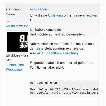
Autor dieses
16:34, 6.2.2014
Themas
Ich will eine
Umleitung
ohne Iframe
erreichen
z.B.
willstdueswissen
Ich habe example.de
Und möchte auf test123.de umleiten.
Nun möchte ich aber nicht das test123.de in
der
leiste
steht sondern example.de.
Also eine
unsichtbare Umleitung
.
willstdueswissen
hat
Folgendes habe ich um Internet gefunden.
kostenlosen
Funktioniert aber nicht:
Webspace
.
RewriteEngine on 

RewriteCond %{HTTP_HOST} !^www.domain.de$ 

RewriteRule ^(.*)$ http://www.domain.de/$1 [L