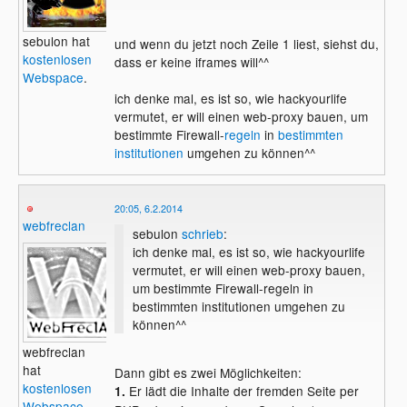
sebulon hat
und wenn du jetzt noch Zeile 1 liest, siehst du,
kostenlosen
dass er keine iframes will^^
Webspace
.
ich denke mal, es ist so, wie hackyourlife
vermutet, er will einen web-proxy bauen, um
bestimmte Firewall-
regeln
in
bestimmten
institutionen
umgehen zu können^^
20:05, 6.2.2014
webfreclan
sebulon
schrieb
:
ich denke mal, es ist so, wie hackyourlife
vermutet, er will einen web-proxy bauen,
um bestimmte Firewall-regeln in
bestimmten institutionen umgehen zu
können^^
webfreclan
hat
Dann gibt es zwei Möglichkeiten:
kostenlosen
Er lädt die Inhalte der fremden Seite per
1.
Webspace
.