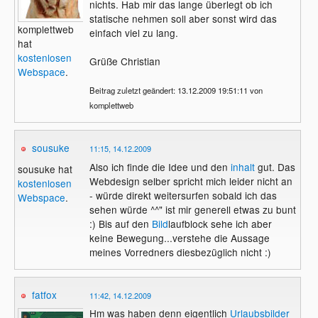
nichts. Hab mir das lange überlegt ob ich
statische nehmen soll aber sonst wird das
komplettweb
einfach viel zu lang.
hat
kostenlosen
Grüße Christian
Webspace
.
Beitrag zuletzt geändert: 13.12.2009 19:51:11 von
komplettweb
sousuke
11:15, 14.12.2009
Also ich finde die Idee und den
inhalt
gut. Das
sousuke hat
Webdesign selber spricht mich leider nicht an
kostenlosen
- würde direkt weitersurfen sobald ich das
Webspace
.
sehen würde ^^" ist mir generell etwas zu bunt
:) Bis auf den
Bild
laufblock sehe ich aber
keine Bewegung...verstehe die Aussage
meines Vorredners diesbezüglich nicht :)
fatfox
11:42, 14.12.2009
Hm was haben denn eigentlich
Urlaubsbilder