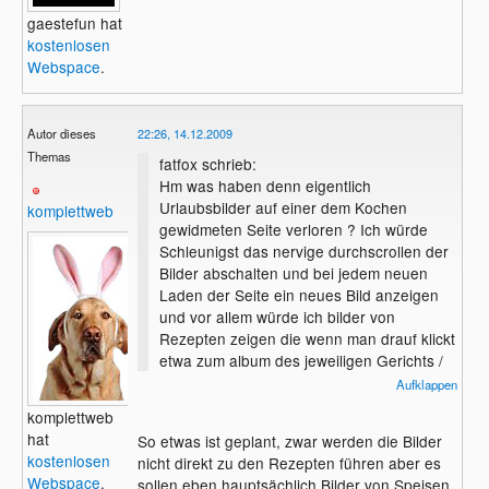
gaestefun hat
kostenlosen
Webspace
.
Autor dieses
22:26, 14.12.2009
Themas
fatfox schrieb:
Hm was haben denn eigentlich
Urlaubsbilder auf einer dem Kochen
komplettweb
gewidmeten Seite verloren ? Ich würde
Schleunigst das nervige durchscrollen der
Bilder abschalten und bei jedem neuen
Laden der Seite ein neues Bild anzeigen
und vor allem würde ich bilder von
Rezepten zeigen die wenn man drauf klickt
etwa zum album des jeweiligen Gerichts /
Kochs oder idealerweise zum Rezept
Aufklappen
selbst führen.
komplettweb
hat
So etwas ist geplant, zwar werden die Bilder
kostenlosen
nicht direkt zu den Rezepten führen aber es
Webspace
.
sollen eben hauptsächlich Bilder von Speisen