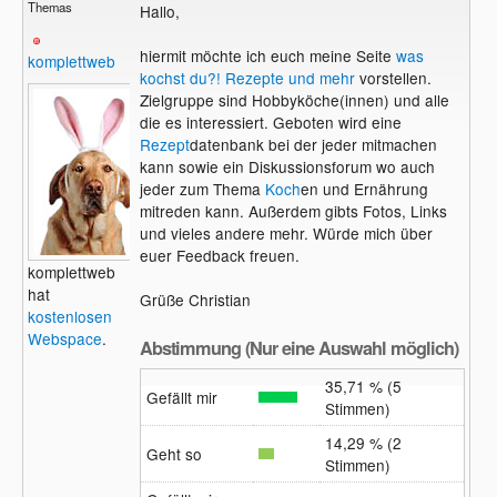
Themas
Hallo,
hiermit möchte ich euch meine Seite
was
komplettweb
kochst du?! Rezepte und mehr
vorstellen.
Zielgruppe sind Hobbyköche(innen) und alle
die es interessiert. Geboten wird eine
Rezept
datenbank bei der jeder mitmachen
kann sowie ein Diskussionsforum wo auch
jeder zum Thema
Koch
en und Ernährung
mitreden kann. Außerdem gibts Fotos, Links
und vieles andere mehr. Würde mich über
euer Feedback freuen.
komplettweb
hat
Grüße Christian
kostenlosen
Webspace
.
Abstimmung (Nur eine Auswahl möglich)
35,71 % (5
Gefällt mir
Stimmen)
14,29 % (2
Geht so
Stimmen)