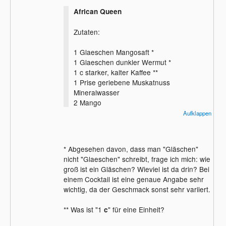
African Queen
Zutaten:
1 Glaeschen Mangosaft *
1 Glaeschen dunkler Wermut *
1 c starker, kalter Kaffee **
1 Prise geriebene Muskatnuss
Mineralwasser
2 Mango
2 Datteln
Aufklappen
Zubereitung
* Abgesehen davon, dass man "Gläschen"
Den Mangosaft, Wermut und Kaffee gut
nicht "Glaeschen" schreibt, frage ich mich: wie
vermischen und mit Muskatnuss wuerzen.
groß ist ein Gläschen? Wieviel ist da drin? Bei
Alles auf 2 Longdrink-Glaeser verteilen. Mit
einem Cocktail ist eine genaue Angabe sehr
gut gekuehltem Mineralwasser auffuellen.
wichtig, da der Geschmack sonst sehr variiert.
Auf den Glasrand ein Stueck Mango
stecken ***.
** Was ist "1
" für eine Einheit?
c
Einen Trinkhalm durch die Dattel ziehen
und sehr kuehl servieren.