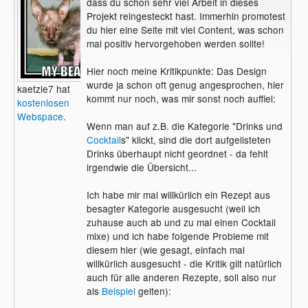
dass du schon sehr viel Arbeit in dieses
Projekt reingesteckt hast. Immerhin promotest
du hier eine Seite mit viel Content, was schon
mal positiv hervorgehoben werden sollte!
Hier noch meine Kritikpunkte: Das Design
wurde ja schon oft genug angesprochen, hier
kaetzle7 hat
kommt nur noch, was mir sonst noch auffiel:
kostenlosen
Webspace
.
Wenn man auf z.B. die Kategorie "Drinks und
Cocktail
s" klickt, sind die dort aufgelisteten
Drinks überhaupt nicht geordnet - da fehlt
irgendwie die Übersicht...
Ich habe mir mal willkürlich ein Rezept aus
besagter Kategorie ausgesucht (weil ich
zuhause auch ab und zu mal einen Cocktail
mixe) und ich habe folgende Probleme mit
diesem hier (wie gesagt, einfach mal
willkürlich ausgesucht - die Kritik gilt natürlich
auch für alle anderen Rezepte, soll also nur
als
Beispiel
gelten):