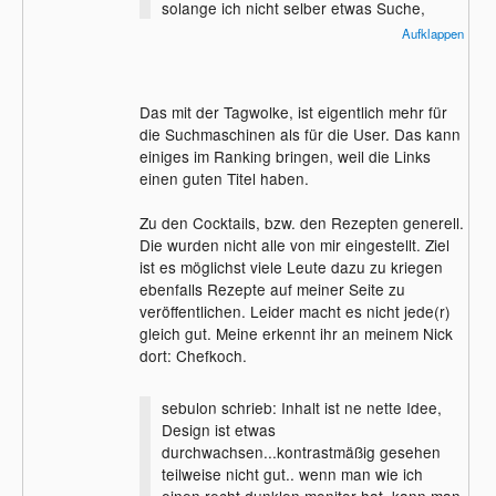
solange ich nicht selber etwas Suche,
zumal bei mior die sonderzeichen dabei
Aufklappen
nicht richtig dargestellt werden (FF 3.5.5
WinXPprof. 32 Bit).
Das mit der Tagwolke, ist eigentlich mehr für
die Suchmaschinen als für die User. Das kann
einiges im Ranking bringen, weil die Links
einen guten Titel haben.
Zu den Cocktails, bzw. den Rezepten generell.
Die wurden nicht alle von mir eingestellt. Ziel
ist es möglichst viele Leute dazu zu kriegen
ebenfalls Rezepte auf meiner Seite zu
veröffentlichen. Leider macht es nicht jede(r)
gleich gut. Meine erkennt ihr an meinem Nick
dort: Chefkoch.
sebulon schrieb: Inhalt ist ne nette Idee,
Design ist etwas
durchwachsen...kontrastmäßig gesehen
teilweise nicht gut.. wenn man wie ich
einen recht dunklen monitor hat, kann man