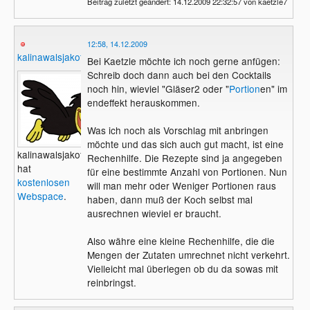
Beitrag zuletzt geändert: 14.12.2009 22:32:57 von kaetzle7
12:58, 14.12.2009
kalinawalsjakoff
Bei Kaetzle möchte ich noch gerne anfügen:
Schreib doch dann auch bei den Cocktails
noch hin, wieviel "Gläser2 oder "
Portion
en" im
endeffekt herauskommen.
Was ich noch als Vorschlag mit anbringen
möchte und das sich auch gut macht, ist eine
kalinawalsjakoff
Rechenhilfe. Die Rezepte sind ja angegeben
hat
für eine bestimmte Anzahl von Portionen. Nun
kostenlosen
will man mehr oder Weniger Portionen raus
Webspace
.
haben, dann muß der Koch selbst mal
ausrechnen wieviel er braucht.
Also währe eine kleine Rechenhilfe, die die
Mengen der Zutaten umrechnet nicht verkehrt.
Vielleicht mal überlegen ob du da sowas mit
reinbringst.