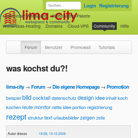
Login
Registrierung
kostenloser Webspace
Webhosting-Pakete
WordPress-Hosting
Domains
Cloud-VPS
Community
Hilfe
Forum
Benutzer
Promowall
Tutorials
was kochst du?!
lima-city
→
Forum
→
Die eigene Homepage
→
Promotion
bild
design
cocktail
idee
datenschutz
inhalt
koch
beispiel
leute
monitor
kochen
nette idee
portion
registrierung
rezept
text
zeigen
struktur
urlaubsbilder
zeile
Autor dieses
19:28, 13.12.2009