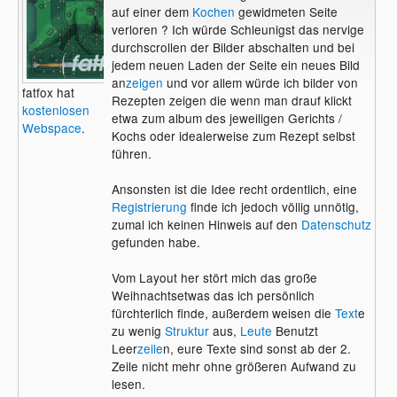
auf einer dem
Kochen
gewidmeten Seite
verloren ? Ich würde Schleunigst das nervige
durchscrollen der Bilder abschalten und bei
jedem neuen Laden der Seite ein neues Bild
an
zeigen
und vor allem würde ich bilder von
fatfox hat
Rezepten zeigen die wenn man drauf klickt
kostenlosen
etwa zum album des jeweiligen Gerichts /
Webspace
.
Kochs oder idealerweise zum Rezept selbst
führen.
Ansonsten ist die Idee recht ordentlich, eine
Registrierung
finde ich jedoch völlig unnötig,
zumal ich keinen Hinweis auf den
Datenschutz
gefunden habe.
Vom Layout her stört mich das große
Weihnachtsetwas das ich persönlich
fürchterlich finde, außerdem weisen die
Text
e
zu wenig
Struktur
aus,
Leute
Benutzt
Leer
zeile
n, eure Texte sind sonst ab der 2.
Zeile nicht mehr ohne größeren Aufwand zu
lesen.