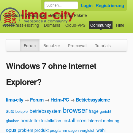
Login
Registrierung
kostenloser Webspace
Webhosting-Pakete
WordPress-Hosting
Domains
Cloud-VPS
Community
Hilfe
Forum
Benutzer
Promowall
Tutorials
Windows 7 ohne Internet
Explorer?
lima-city
→
Forum
→
Heim-PC
→
Betriebssysteme
browser
betriebssystem
auto
frage
beispiel
gericht
installieren
hersteller
internet
installation
meinung
glauben
opus
wahl
problem
produkt
programm
sagen
vergleich