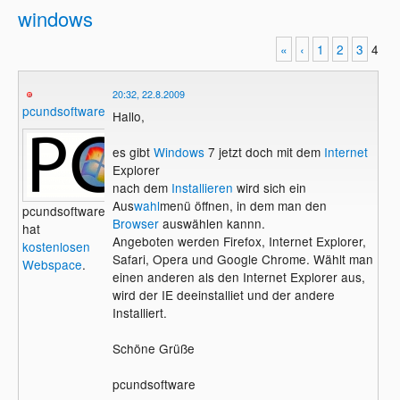
windows
«
‹
1
2
3
4
20:32, 22.8.2009
pcundsoftware
Hallo,
es gibt
Windows
7 jetzt doch mit dem
Internet
Explorer
nach dem
Installieren
wird sich ein
Aus
wahl
menü öffnen, in dem man den
pcundsoftware
Browser
auswählen kannn.
hat
Angeboten werden Firefox, Internet Explorer,
kostenlosen
Safari, Opera und Google Chrome. Wählt man
Webspace
.
einen anderen als den Internet Explorer aus,
wird der IE deeinstalliet und der andere
Installiert.
Schöne Grüße
pcundsoftware