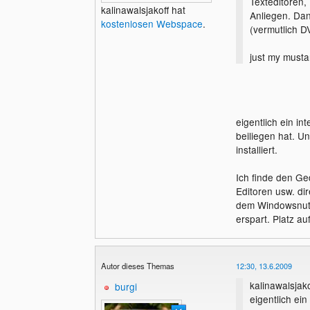
Texteditoren
kalinawalsjakoff hat
Anliegen. Dann
kostenlosen Webspace
.
(vermutlich 
just my musta
FF
eigentlich ein i
beiliegen hat. U
installiert.
Ich finde den Ge
Editoren usw. di
dem Windowsnutze
erspart. Platz au
Autor dieses Themas
12:30, 13.6.2009
kalinawalsjako
burgi
eigentlich ei