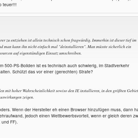
 teuer!!!
r zu entziehen ist allein technisch schon fragwürdig. Immerhin ist dieser tief im
d man kann ihn nicht einfach mal "deinstallieren". Man müsste sicherlich ein
sourcen auf eigenständigen Einsatz umschreiben.
m 500-PS-Boliden ist es technisch auch schwierig, im Stadtverkehr
lten. Schützt das vor einer (gerechten) Strafe?
en mit hoher Wahrscheinlichkeit sowiso den IE installieren, in den größten Gebie
Auswirkungen zeigen.
ders. Wenn der Hersteller eh einen Browser hinzufügen muss, dann h
hraufwand, jedoch einen Wettbewerbsvorteil, wenn er gleich deren zw
E und FF).