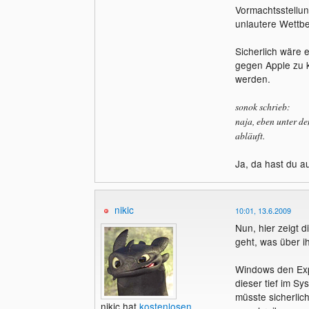
Vormachtsstellu
unlautere Wettbe
Sicherlich wäre 
gegen Apple zu k
werden.
sonok schrieb:
naja, eben unter de
abläuft.
Ja, da hast du au
nikic
10:01, 13.6.2009
Nun, hier zeigt 
geht, was über ih
Windows den Expl
dieser tief im S
müsste sicherlic
nikic hat
kostenlosen