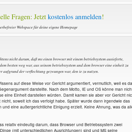
elle Fragen: Jetzt
kostenlos anmelden
!
werbefreier Webspace für deine eigene Homepage
htens nicht darum, daß ms einen browser mit einem betriebsystem ausieferte,
 dem besten weg war, aus seinem betriebssystem und dem browser eine einheit zu
er aufgrund der verflechtung gezwungen war, den ie zu nutzen.
ssens auf diese Weise vor Gericht argumentiert, vermutlich, weil es d
 Gegenargument darstellte. Nach dem Motto, IE und OS könne man nich
se eine Einheit darstellen würden. Damit kamen sie aber vor Gericht nic
 nicht, soweit ich das verfolgt habe. Später wurde dann irgendwie das
 und eine außergerichtliche Einigung erzielt. Keine Ahnung, was da all
ss relativ eindeutig darum, dass Browser und Betriebssystem zwei
 Dinge (mit unterschiedlichen Ausrichtungen) sind und MS seine