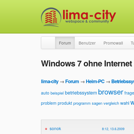
Forum
Benutzer
Promowall
T
Windows 7 ohne Internet
lima-city
→
Forum
→
Heim-PC
→
Betriebss
browser
betriebssystem
auto
frag
beispiel
w
wahl
problem
produkt
programm
sagen
vergleich
sonok
8:12, 13.6.2009