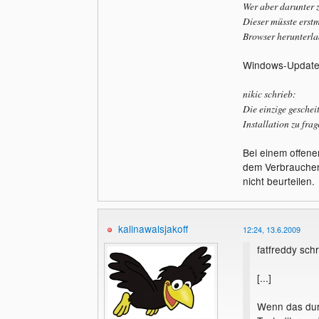
Wer aber darunter z
Dieser müsste erstm
Browser herunterla
Windows-Updates 
nikic schrieb:
Die einzige geschei
Installation zu frag
Bei einem offene
dem Verbraucher 
nicht beurteilen.
kalinawalsjakoff
12:24, 13.6.2009
fatfreddy schr
[...]
Wenn das dur