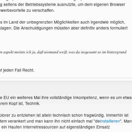
ng seitens der Betriebssysteme ausnutzte, um dem eigenen Browser
werbsvorteile zu verschaffen.
es im Land der unbegrenzten Möglichkeiten auch irgendwie möglich,
lagen. Die Anschuldigungen müssten aber definitiv anders formuliert
m aspekt meinte ich ja, daß niemand weiß, was da insgesamt so im hintergrund
f jeden Fall Recht.
die EU ein weiteres Mal ihre vollständige Inkompetenz, wenn es um etwa
rem Kopf ist, Technik.
orer zu entziehen ist allein technisch schon fragwürdig. Immerhin ist
ystem verankert und man kann ihn nicht einfach mal "de
installieren
". Man
h ein Haufen Internetressourcen auf eigenständigen Einsatz