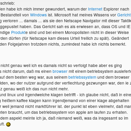
schrieb:
den habe ich mich immer gewundert, warum der
Internet
Explorer nach
r Bestandteil von
Windows
ist. Microsoft hat meines Wissens vor
Gericht
 verloren ... damals ... als sie den Netscape Navigator mit dieser Takti
ggepustet haben. Das Gericht sah es als erwiesen an, dass OS und IE
ändige
Produkt
e sind und bei einem Monopolisten nicht in dieser Weise
den dürfen (für Netscape kam dieses Urteil freilich zu spät). Geändert
ll den Folgejahren trotzdem nichts, zumindest habe ich nichts bemerkt.
 nicht genau weil ich es damals nicht so verfolgt habe aber es ging
s nicht darum, daß ms einen
browser
mit einem betriebsystem ausiefert
auf dem besten weg war, aus seinem
betriebssystem
und dem browser
bilden, wo der nutzer aufgrund der verflechtung gezwungen war, den ie 
z genau weiß ich das nun nicht mehr.
d linux und irgendwelche klagen betrifft - ich glaube nicht, daß in ein
 heißem kaffee klagen kann irgendjemand von einer klage abgehalten
 weil jemand nicht marktführer ist. der punkt ist eben vielmehr, daß ma
chten braucht, um das betriebssystem von apple am laufen zu erhaten.
 dem aspekt meinte ich ja, daß niemand weiß, was da insgesamt so im
uft.