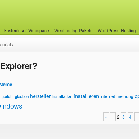
kostenloser Webspace
Webhosting-Pakete
WordPress-Hosting
utorials
 Explorer?
ysteme
installieren
o
hersteller
internet
e
installation
meinung
gericht
glauben
indows
«
1
2
3
4
›