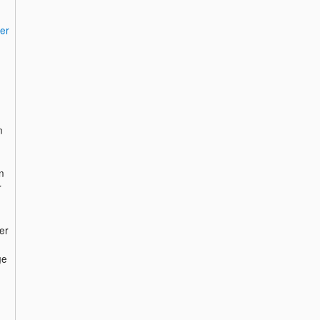
ler
n
n
r
er
ge