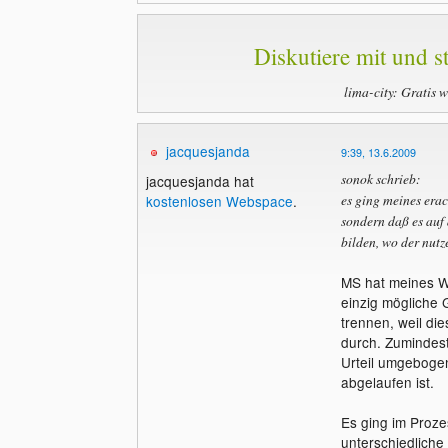
Diskutiere mit und st
lima-city: Gratis 
jacquesjanda
9:39, 13.6.2009
sonok schrieb:
jacquesjanda hat
es ging meines erac
kostenlosen Webspace
.
sondern daß es auf
bilden, wo der nutz
MS hat meines Wi
einzig mögliche
trennen, weil die
durch. Zumindest
Urteil umgebogen
abgelaufen ist.
Es ging im Proze
unterschiedliche