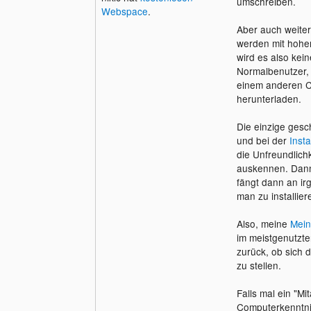
umschreiben.
Webspace
.
Aber auch weiterh
werden mit hoher
wird es also kei
Normalbenutzer, 
einem anderen Co
herunterladen.
Die einzige gesc
und bei der
Insta
die Unfreundlich
auskennen. Dann
fängt dann an ir
man zu installier
Also, meine
Mei
im meistgenutzte
zurück, ob sich 
zu stellen.
Falls mal ein "Mi
Computerkenntniss