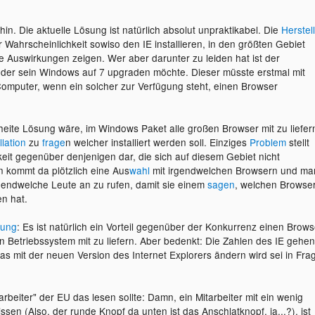
in. Die aktuelle Lösung ist natürlich absolut unpraktikabel. Die
Herstel
 Wahrscheinlichkeit sowiso den IE installieren, in den größten Gebiet
ne Auswirkungen zeigen. Wer aber darunter zu leiden hat ist der
der sein Windows auf 7 upgraden möchte. Dieser müsste erstmal mit
mputer, wenn ein solcher zur Verfügung steht, einen Browser
heite Lösung wäre, im Windows Paket alle großen Browser mit zu liefer
llation
zu
frage
n welcher installiert werden soll. Einziges
Problem
stellt
keit gegenüber denjenigen dar, die sich auf diesem Gebiet nicht
 kommt da plötzlich eine Aus
wahl
mit irgendwelchen Browsern und ma
gendwelche Leute an zu rufen, damit sie einem
sagen
, welchen Browse
en hat.
nung
: Es ist natürlich ein Vorteil gegenüber der Konkurrenz einen Brows
n Betriebssystem mit zu liefern. Aber bedenkt: Die Zahlen des IE gehen
das mit der neuen Version des Internet Explorers ändern wird sei in Fra
tarbeiter" der EU das lesen sollte: Damn, ein Mitarbeiter mit ein wenig
en (Also, der runde Knopf da unten ist das Anschlatknopf, ja...?), ist