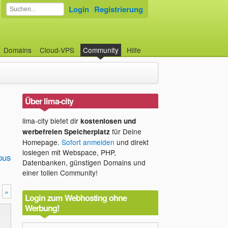
Login
Registrierung
Domains
Cloud-VPS
Community
Hilfe
Über lima-city
lima-city bietet dir
kostenlosen und
für Deine
werbefreien Speicherplatz
Homepage.
Sofort anmelden
und direkt
loslegen mit Webspace, PHP,
pus
Datenbanken, günstigen Domains und
einer tollen Community!
»
Login zum Webhosting ohne
Werbung!