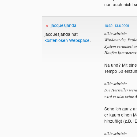
nun auch nicht so
jacquesjanda
10:32, 13.6.2009
nikic schrieb:
jacquesjanda hat
Windows den Explore
kostenlosen Webspace
.
System verankert un
Haufen Internetres
Na und? Mit eine
Tempo 50 einzuha
nikic schrieb:
Die Hersteller werd
wird es also keine 
Sehe ich ganz an
er kaum einen Me
hinzufügt (z.B. I
nikic schrieb: