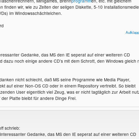
, Taschenrechnern, Minigames, Brenn
programm
en, etc. mit gleichem
 finden wir, wie zu Zeiten der seligen Diskette, 5-10 Installationsmedi
DVDs) im Windowsschächtelchen.
rd
Aufklap
nteressanter Gedanke, das MS den IE seperat auf einer weiteren CD
nd dazu noch einige andere CD's mit dem Schrott, den Windows gleich m
danken nicht schlecht, daß MS seine Programme wie Media Player,
rekt auf einer Non-OS CD oder in einem Repository vertreibt. So bleibt
nden User eigentlich viel Zeug, was er nicht tagtäglich zur Arbeit nut
f der Platte bleibt für andere Dinge Frei.
ff schrieb:
n interessanter Gedanke, das MS den IE seperat auf einer weiteren CD