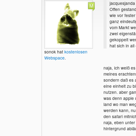
jacquesjanda 
Offen gestan
wie vor feste
ganz eindeutig
vom Markt we
zwei eigenst
gekoppelt wer
hat sich in a
sonok hat
kostenlosen
Webspace
.
naja, ich weiß es
meines erachten
sondern daß es 
eine einheit zu 
nutzen. aber gan
was denn apple un
land wo man weg
werden kann, nur
den safari mitni
naja, eben unter
hintergrund ablä