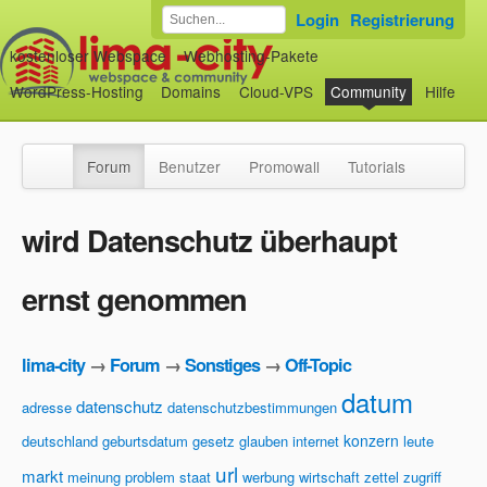
Login
Registrierung
kostenloser Webspace
Webhosting-Pakete
WordPress-Hosting
Domains
Cloud-VPS
Community
Hilfe
Forum
Benutzer
Promowall
Tutorials
wird Datenschutz überhaupt
ernst genommen
lima-city
→
Forum
→
Sonstiges
→
Off-Topic
datum
datenschutz
adresse
datenschutzbestimmungen
konzern
deutschland
geburtsdatum
gesetz
glauben
internet
leute
url
markt
meinung
problem
staat
werbung
wirtschaft
zettel
zugriff