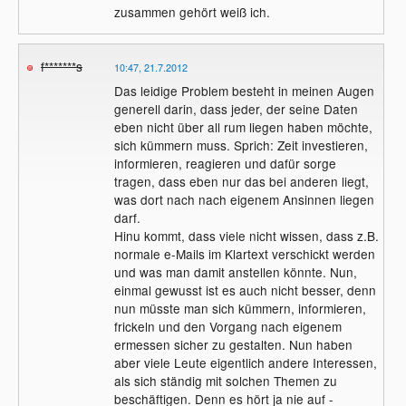
Die angesprochenen Vertragsklauseln
zusammen gehört weiß ich.
dürfen beim unterschreiben des Vertrags
gestrichen werden, wer also aufmerksam
liest hat dieses Problem nicht.
f*******s
10:47, 21.7.2012
Das leidige Problem besteht in meinen Augen
generell darin, dass jeder, der seine Daten
eben nicht über all rum liegen haben möchte,
sich kümmern muss. Sprich: Zeit investieren,
informieren, reagieren und dafür sorge
tragen, dass eben nur das bei anderen liegt,
was dort nach nach eigenem Ansinnen liegen
darf.
Hinu kommt, dass viele nicht wissen, dass z.B.
normale e-Mails im Klartext verschickt werden
und was man damit anstellen könnte. Nun,
einmal gewusst ist es auch nicht besser, denn
nun müsste man sich kümmern, informieren,
frickeln und den Vorgang nach eigenem
ermessen sicher zu gestalten. Nun haben
aber viele Leute eigentlich andere Interessen,
als sich ständig mit solchen Themen zu
beschäftigen. Denn es hört ja nie auf -