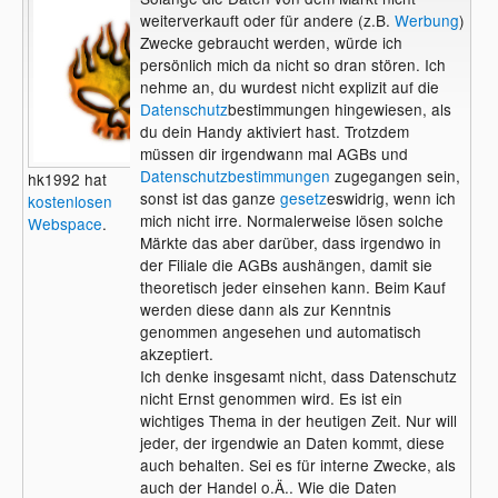
weiterverkauft oder für andere (z.B.
Werbung
)
Zwecke gebraucht werden, würde ich
persönlich mich da nicht so dran stören. Ich
nehme an, du wurdest nicht explizit auf die
Datenschutz
bestimmungen hingewiesen, als
du dein Handy aktiviert hast. Trotzdem
müssen dir irgendwann mal AGBs und
Datenschutzbestimmungen
zugegangen sein,
hk1992 hat
sonst ist das ganze
gesetz
eswidrig, wenn ich
kostenlosen
mich nicht irre. Normalerweise lösen solche
Webspace
.
Märkte das aber darüber, dass irgendwo in
der Filiale die AGBs aushängen, damit sie
theoretisch jeder einsehen kann. Beim Kauf
werden diese dann als zur Kenntnis
genommen angesehen und automatisch
akzeptiert.
Ich denke insgesamt nicht, dass Datenschutz
nicht Ernst genommen wird. Es ist ein
wichtiges Thema in der heutigen Zeit. Nur will
jeder, der irgendwie an Daten kommt, diese
auch behalten. Sei es für interne Zwecke, als
auch der Handel o.Ä.. Wie die Daten