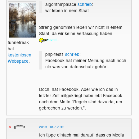
algorithmpalace
schrieb
:
wir leben in nem Staat
Streng genommen leben wir nicht in einem
Staat, da wir keine Verfassung haben
.
fuhnefreak
hat
php-test1
schrieb
:
kostenlosen
Facebook hat meiner Meinung nach noch
Webspace
.
nie was von datenschutz gehört.
Doch, hat Facebook. Aber wie ich das in
letzter Zeit mitgekriegt habe lebt Facebook
nach dem Motto "Regeln sind dazu da, um
gebrochen zu werden.".
g****e
20:01, 18.7.2012
Ich tippe einfach mal darauf, dass es Media