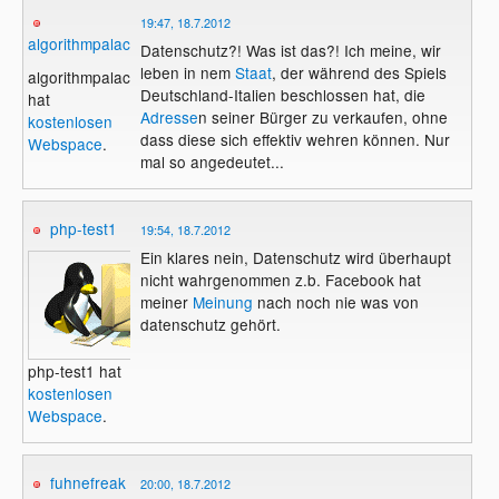
19:47, 18.7.2012
algorithmpalace
Datenschutz?! Was ist das?! Ich meine, wir
leben in nem
Staat
, der während des Spiels
algorithmpalace
Deutschland-Italien beschlossen hat, die
hat
Adresse
n seiner Bürger zu verkaufen, ohne
kostenlosen
dass diese sich effektiv wehren können. Nur
Webspace
.
mal so angedeutet...
php-test1
19:54, 18.7.2012
Ein klares nein, Datenschutz wird überhaupt
nicht wahrgenommen z.b. Facebook hat
meiner
Meinung
nach noch nie was von
datenschutz gehört.
php-test1 hat
kostenlosen
Webspace
.
fuhnefreak
20:00, 18.7.2012