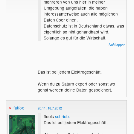
mehreren von uns hier in meiner
Umgebung aufgefallen, die haben
interessanterweise auch alle möglichen
Daten über einen.
Datenschutz ist in Deutschland etwas, was
eigentlich so niht gehandhabt wird.
Solange es gut für die Wirtschaft,
beziehungsweise für den Geldbeutel ist,
Aufklappen
werden alle Daten freigegeben. Und ich
kann mir vorstellen, dass daher auch
einige Daten stammen, so denke ich
zumindest.
Das ist bei jedem Elektrogeschäft.
Aber was will man machen... Man kann
nichts sagen, und ich glaube wir können
Wenn du zu Saturn expert oder sonst wo
hier nur spekulieren.
gehst werden deine Daten gespeichert.
Liebe Grüße
fatfox
20:11, 18.7.2012
ftools
schrieb
:
Das ist bei jedem Elektrogeschäft.