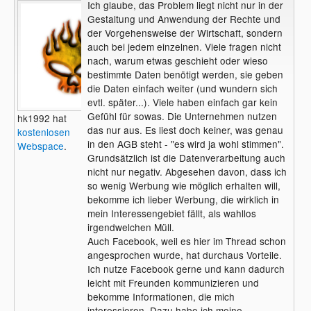
Ich glaube, das Problem liegt nicht nur in der
Gestaltung und Anwendung der Rechte und
der Vorgehensweise der Wirtschaft, sondern
auch bei jedem einzelnen. Viele fragen nicht
nach, warum etwas geschieht oder wieso
bestimmte Daten benötigt werden, sie geben
die Daten einfach weiter (und wundern sich
evtl. später...). Viele haben einfach gar kein
Gefühl für sowas. Die Unternehmen nutzen
hk1992 hat
das nur aus. Es liest doch keiner, was genau
kostenlosen
in den AGB steht - "es wird ja wohl stimmen".
Webspace
.
Grundsätzlich ist die Datenverarbeitung auch
nicht nur negativ. Abgesehen davon, dass ich
so wenig Werbung wie möglich erhalten will,
bekomme ich lieber Werbung, die wirklich in
mein Interessengebiet fällt, als wahllos
irgendwelchen Müll.
Auch Facebook, weil es hier im Thread schon
angesprochen wurde, hat durchaus Vorteile.
Ich nutze Facebook gerne und kann dadurch
leicht mit Freunden kommunizieren und
bekomme Informationen, die mich
interessieren. Dazu habe ich meine