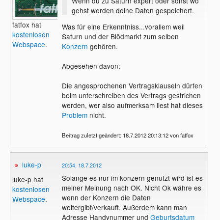
Wenn du zu Saturn expert oder sonst wo
gehst werden deine Daten gespeichert.
fatfox hat
Was für eine Erkenntniss...vorallem weil
kostenlosen
Saturn und der Blödmarkt zum selben
Webspace
.
Konzern
gehören.
Abgesehen davon:
Die angesprochenen Vertragsklauseln dürfen
beim unterschreiben des Vertrags gestrichen
werden, wer also aufmerksam liest hat dieses
Problem
nicht.
Beitrag zuletzt geändert: 18.7.2012 20:13:12 von fatfox
luke-p
20:54, 18.7.2012
Solange es nur im konzern genutzt wird ist es
luke-p hat
meiner Meinung nach OK. Nicht Ok währe es
kostenlosen
wenn der Konzern die Daten
Webspace
.
weitergibt/verkauft. Außerdem kann man
Adresse Handynummer und
Geburtsdatum