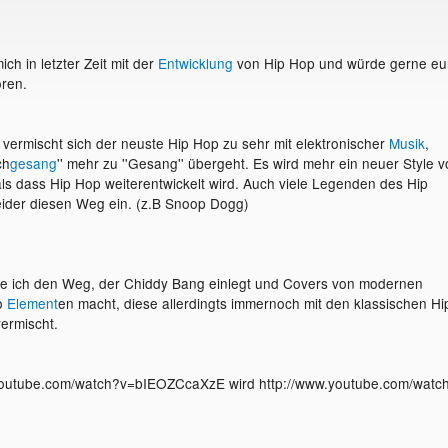
ich in letzter Zeit mit der
Entwicklung
von Hip Hop und würde gerne eu
ren.
 vermischt sich der neuste Hip Hop zu sehr mit elektronischer
Musik
,
ch
gesang
'' mehr zu ''Gesang'' übergeht. Es wird mehr ein neuer Style v
ls dass Hip Hop weiterentwickelt wird. Auch viele Legenden des Hip
eider diesen Weg ein. (z.B Snoop Dogg)
inde ich den Weg, der Chiddy Bang einlegt und Covers von modernen
o
Element
en macht, diese allerdingts immernoch mit den klassischen Hi
ermischt.
youtube.com/watch?v=bIEOZCcaXzE wird http://www.youtube.com/watc