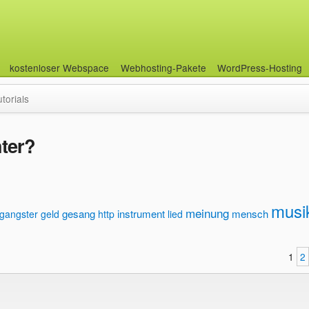
kostenloser Webspace
Webhosting-Pakete
WordPress-Hosting
utorials
ter?
musi
meinung
gesang
instrument
mensch
gangster
geld
http
lied
1
2