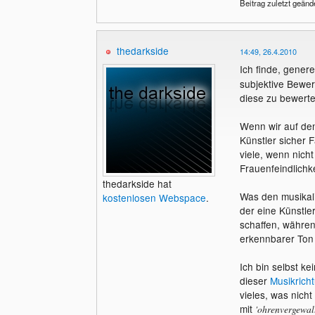
Beitrag zuletzt geänd
thedarkside
14:49, 26.4.2010
Ich finde, genere
subjektive Bewer
diese zu bewerten
Wenn wir auf den
Künstler sicher 
viele, wenn nich
Frauenfeindlichke
thedarkside hat
Was den musikali
kostenlosen Webspace
.
der eine Künstle
schaffen, währen
erkennbarer Ton
Ich bin selbst k
dieser
Musikrich
vieles, was nicht
mit
'ohrenvergewal