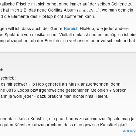
ikalische Frische mit sich bringt ohne immer auf der selben Schiene zu
rt hat mich z.B. das neue Gorillaz Album
, wo man dem ein
Plastic Beach
d die Elemente des HipHop nicht abstreiten kann.
gen will ist, dass auch der Genre-
Bereich
HipHop, wie jeder andere
es Spektrum von musikalischer Vielfalt umfasst und es unmöglich ist ein
ng abzugeben, ob der Bereich sich verbessert oder verschlechtert hat
eb:
 schrieb:
lt es mir schwer Hip Hop generell als Musik anzuerkennen, denn
sche 0815 Loops bzw irgendwelche gestohlenen Melodien + Sprech
ann ja wohl jeder - dazu braucht man nichteinmal Talent.
nenfalls keine Kunst ist, ein paar Loops zusammenzustöpseln mag ja
n guten Künstlern abzusprechen, dass eine gewisse Kunstfertigkeit
, ist übertrieben. Das Reimen an sich sowie auch das Vortragen der
Aufklap