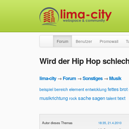
Forum
Benutzer
Promowall
T
Wird der Hip Hop schlech
lima-city
→
Forum
→
Sonstiges
→
Musik
fettes brot
element
beispiel
bereich
entwicklung
sache
sagen
text
musikrichtung
talent
rock
Autor dieses Themas
18:35, 21.4.2010