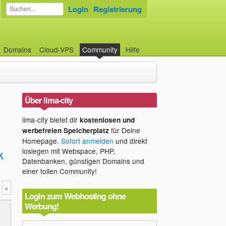
Login
Registrierung
Domains
Cloud-VPS
Community
Hilfe
Über lima-city
lima-city bietet dir
kostenlosen und
für Deine
werbefreien Speicherplatz
Homepage.
Sofort anmelden
und direkt
k
loslegen mit Webspace, PHP,
Datenbanken, günstigen Domains und
einer tollen Community!
»
Login zum Webhosting ohne
Werbung!