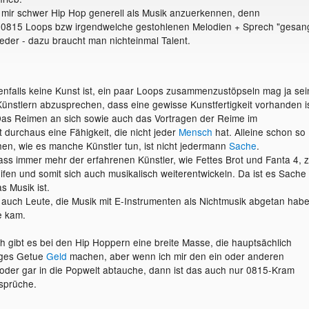
es mir schwer Hip Hop generell als Musik anzuerkennen, denn
e 0815 Loops bzw irgendwelche gestohlenen Melodien + Sprech "gesan
jeder - dazu braucht man nichteinmal Talent.
falls keine Kunst ist, ein paar Loops zusammenzustöpseln mag ja sei
ünstlern abzusprechen, dass eine gewisse Kunstfertigkeit vorhanden is
 Das Reimen an sich sowie auch das Vortragen der Reime im
 durchaus eine Fähigkeit, die nicht jeder
Mensch
hat. Alleine schon so
hen, wie es manche Künstler tun, ist nicht jedermann
Sache
.
dass immer mehr der erfahrenen Künstler, wie Fettes Brot und Fanta 4, 
ifen und somit sich auch musikalisch weiterentwickeln. Da ist es Sache
s Musik ist.
auch Leute, die Musik mit E-Instrumenten als Nichtmusik abgetan habe
e kam.
ch gibt es bei den Hip Hoppern eine breite Masse, die hauptsächlich
iges Getue
Geld
machen, aber wenn ich mir den ein oder anderen
oder gar in die Popwelt abtauche, dann ist das auch nur 0815-Kram
sprüche.