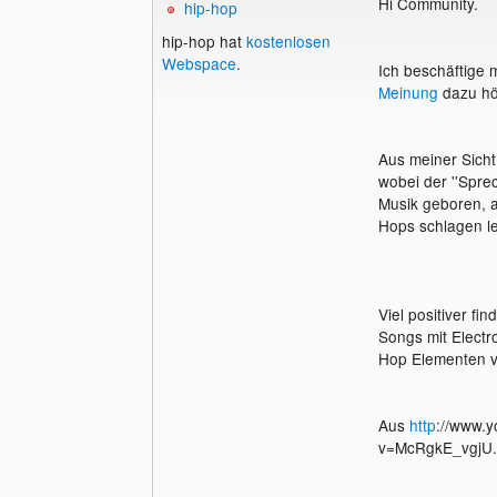
Hi Community.
hip-hop
hip-hop hat
kostenlosen
Webspace
.
Ich beschäftige m
Meinung
dazu hö
Aus meiner Sicht
wobei der ''Spre
Musik geboren, a
Hops schlagen l
Viel positiver f
Songs mit Electr
Hop Elementen v
Aus
http
://www.
v=McRgkE_vgjU.