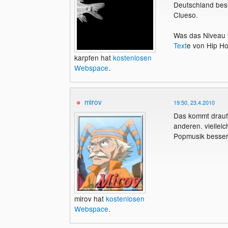
Deutschland bess
Clueso.
Was das Niveau v
Text
e von Hip H
karpfen hat
kostenlosen
Webspace
.
mirov
19:50, 23.4.2010
Das kommt drauf
anderen. viellei
Popmusik besse
mirov hat
kostenlosen
Webspace
.