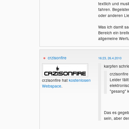
textlich und mus
fahren. Begeiste
oder anderen Lie
Was ich damit sa
Bereich ein breit
allgemeine Wertu
crzisonfire
16:23, 26.4.2010
karpfen schri
crzisonfire
Leider fäl
crzisonfire hat
kostenlosen
elektroni
Webspace
.
"gesang" k
Das es gegebe
sein, aber de
vorhanden ist