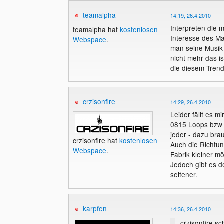
teamalpha
14:19, 26.4.2010
Interpreten die 
teamalpha hat
kostenlosen
Interesse des Ma
Webspace
.
man seine Musik 
nicht mehr das i
die diesem Trend
crzisonfire
14:29, 26.4.2010
Leider fällt es 
0815 Loops bzw 
jeder - dazu bra
crzisonfire hat
kostenlosen
Auch die Richtung
Webspace
.
Fabrik kleiner 
Jedoch gibt es 
seltener.
karpfen
14:36, 26.4.2010
crzisonfire sc