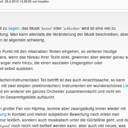
ert: 26.4.2010 14:38:05 von karpfen
ll zu
sagen
, das Musik
oder
wird ist eine viel zu
'besser'
'schlechter'
tung. Man kann allenfalls die Veränderung der Musik beschreiben, abe
 ist allgemein schwierig.
 Punkt mit den miserablen Texten eingehen, so verlieren heutige
Fans, wenn das Niveau ihrer Texte sinkt, gewinnen aber wieder genau s
t sogar mehr hinzu, die einen asozialen Umgangston oder
it selbst ausleben.
schen/instrumentalen Teil betrifft ist das auch Ansichtssache, so kann
r mit zwei simplen (elektronischen) Instrumenten ein wunderschönes
Li
d ein anderer ein ganzes Orchester zusammenmischt und nicht ein
 im Gesammtgebilde auftaucht.
ein großer Fan von HipHop, komme aber zwangsläufig immer wieder mit
tung
in Kontakt und meiner subjektiven Bewertung nach erlebt man
 nur textlich, sondern auch musikalisch unter die Gürtellinie geht, und d
noch recht nett betitelt werden kann, aber auch viel neues, was
tigend'