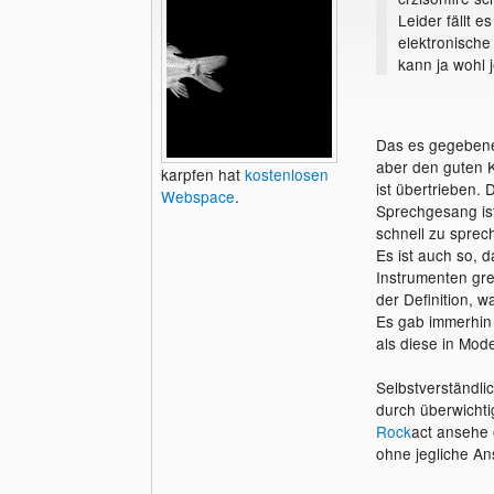
Leider fällt 
elektronisch
kann ja wohl 
Das es gegebenen
aber den guten K
karpfen hat
kostenlosen
ist übertrieben.
Webspace
.
Sprechgesang ist
schnell zu sprec
Es ist auch so, 
Instrumenten gre
der Definition, wa
Es gab immerhin 
als diese in Mod
Selbstverständli
durch überwicht
Rock
act ansehe 
ohne jegliche An