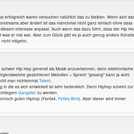
mal erfolgreich waren versuchen natürlich das zu bleiben. Wenn sich da
instreams aber ändert ist das manchmal nicht ganz einfach ohne dass
diesem Interesse anpasst. Auch wenn das dazu führt, dass der Hip Ho
st was er mal war. Aber zum Glück gibt es ja auch genug andere Künstl
 nicht mitgehn.
mir schwer Hip Hop generell als Musik anzuerkennen, denn elektronische
irgendwelche gestohlenen Melodien + Sprech "gesang" kann ja wohl
ucht man nichteinmal
Talent
.
 in die es sich entwickelt ist sehr bedenklich. Denn Hiphop scheint zur
möchtegern
Gangster
zu werden.
dennoch guten Hiphop (Fanta4,
Fettes Brot
). Aber dieser wird immer
hrieb: