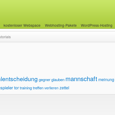
kostenloser Webspace
Webhosting-Pakete
WordPress-Hosting
utorials
mannschaft
hlentscheidung
meinung
gegner
glauben
spieler
tor
zettel
training
treffen
verlieren