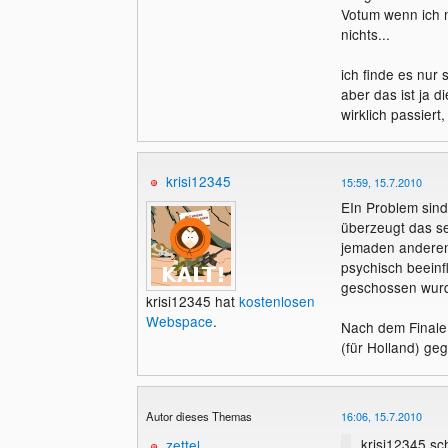
Es gab schon 
Votum wenn ich m
parteiisch wa
Okay, das 
nichts...
war, es nicht
keine pate
wohl eher nic
beiden Se
ich finde es nur
beeinflusst w
aber das ist ja 
ist mal ei
wirklich passiert,
grüße
krisi12345
15:59, 15.7.2010
EIn Problem sind
überzeugt das se
jemaden anderen 
psychisch beeinf
geschossen wurd
krisi12345 hat
kostenlosen
Webspace
.
Nach dem Finale 
(für Holland) ge
Autor dieses Themas
16:06, 15.7.2010
krisi12345 sc
zettel