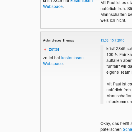
krisi12345 hat
kostenlosen
Mit Paul ist es e
Webspace
.
natürlich froh. S
Mannschaften be
weis ich nicht.
Autor dieses Themas
15:33, 15.7.2010
krisi12345 sc
zettel
100 % Fair ka
zettel hat
kostenlosen
auffallen abe
Webspace
.
"unfair" wir 
eigene Team i
Mit Paul ist 
natürlich froh
Mannschaften
mitbekommen w
Okay, das heißt 
pateiischen
Schi