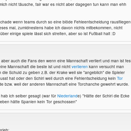
Schiedsrichter (auch in Deutschlandspielen) die "anscheinend"
ich nicht täusche, fair war es nicht aber dagegen tun kann man ehh
ren. Aber keiner wird wohl wissen können ob der schiri einfach parteiis
heißt aber, das du schon meinst das es eine recht faire WM war... bzw.
 gesehen hat, es falsch wargenommen hat, bestochen wurde (bei der w
iischen Schiedsrichter gab, sondern Fehlentscheidungen immer auf
ht), es nicht sehen "wollte" oder ob er von den reklamierenden spielern
iten vorkamen?
 schade wenn teams durch so eine blöde Fehleentscheidung rausfliegen
urde.
dieses mal, zumidnestens habe ich davon nichts mitbekommen, nicht
ne andere Meinung als ich sonst so kenne :D
 über einige spiele lässt sich streiten, aber so ist Fußball halt :D
 aber auch die Fans den wenn eine Mannschaft verliert und man ist fes
ine Mannschaft die beste ist und nicht
verlieren
kann versucht man
die Schuld zu geben z.B. der Krake weil sie "angeblich" die Spieler
lusst hat oder den Schiri weil durch eine Fehlentscheidung kein
Tor
e bzw. weil der anderen Mannschaft eine Torchanche gewehrt wurde.
hab ich selber gesagt (war für
Niederland
e) "Hätte der Schiri die Ecke
geben hätte Spanien kein Tor geschossen"
hrieb: