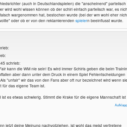
iedsrichter (auch in Deutschlandspielen) die "anscheinend" parteiisch
ßt aber, das du schon meinst das es eine recht faire WM war... bzw.
r wird wohl wissen können ob der schiri einfach parteiisch war, es nich
chen Schiedsrichter gab, sondern Fehlentscheidungen immer auf beide
falsch wargenommen hat, bestochen wurde (bei der wm wohl eher nicht
men?
wollte" oder ob er von den reklamierenden
spieler
n beeinflusst wurde.
andere Meinung als ich sonst so kenne :D
hrieb:
ieb:
345 schrieb:
air kann die WM nie sein! Es wird immer Schiris geben die beim Traini
uffallen aber dann unter dem Druck in einem Spiel Fehlentscheidungen
. Als "unfair" wir das von den Fans aber oft nur bezeichnet wird wenn si
t für das eigene Team ist.
l ist es etwas schwierig. Stimmt die Krake für die eigene Mannschaft ist
ürlich froh. Stimmt sie für die Gegner ist man natürlich sauer auf (sie).
Aufklap
 die Mannschaften beeinflussen kann wenn die Mannschaften das
pt mitbekommen weis ich nicht.
ht....
nn jetzt deine Meinung nachvollziehen, ist wohl das meist vertretene