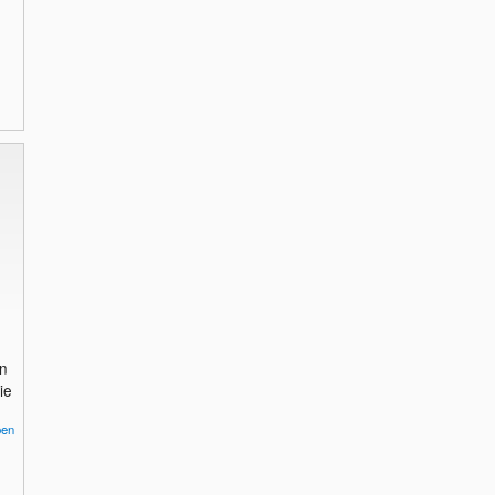
an
ie
pen