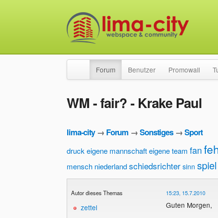
Forum
Benutzer
Promowall
T
WM - fair? - Krake Paul
lima-city
→
Forum
→
Sonstiges
→
Sport
fe
fan
druck
eigene mannschaft
eigene team
spiel
schiedsrichter
mensch
niederland
sinn
Autor dieses Themas
15:23, 15.7.2010
Guten Morgen,
zettel