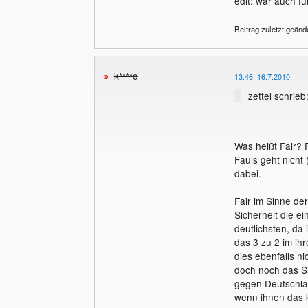
edit: war auch f
Beitrag zuletzt geände
k****o
13:46, 16.7.2010
zettel schrieb
Was heißt Fair? 
Fauls geht nicht
dabei.
Fair im Sinne de
Sicherheit die e
deutlichsten, da
das 3 zu 2 im ih
dies ebenfalls ni
doch noch das Sie
gegen Deutschlan
wenn ihnen das 