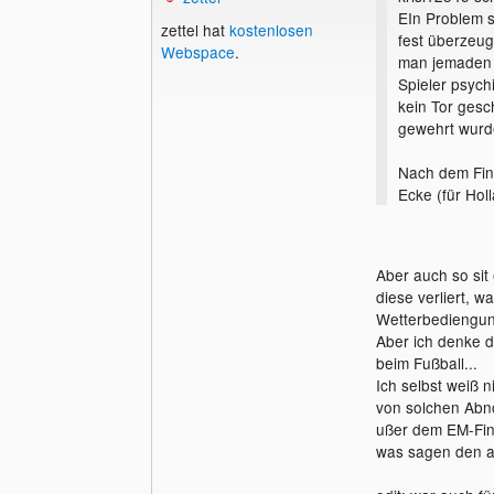
EIn Problem s
zettel hat
kostenlosen
fest überzeug
Webspace
.
man jemaden a
Spieler psych
kein Tor ges
gewehrt wurd
Nach dem Fina
Ecke (für Hol
Aber auch so sit 
diese verliert, w
Wetterbediengun
Aber ich denke da
beim Fußball...
Ich selbst weiß n
von solchen Abno
ußer dem EM-Fina
was sagen den a