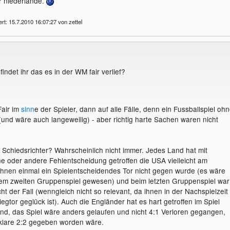
ür niederlande.
rt: 15.7.2010 16:07:27 von zettel
:findet ihr das es in der WM fair verlief?
Fair im
sinn
e der Spieler, dann auf alle Fälle, denn ein Fussballspiel oh
 (und wäre auch langeweilig) - aber richtig harte Sachen waren nicht
r Schiedsrichter? Wahrscheinlich nicht immer. Jedes Land hat mit
ine oder andere Fehlentscheidung getroffen die USA vielleicht am
 ihnen einmal ein Spielentscheidendes Tor nicht gegen wurde (es wäre
rem zweiten Gruppenspiel gewesen) und beim letzten Gruppenspiel war
cht der Fall (wenngleich nicht so relevant, da ihnen in der Nachspielzeit
gtor geglück ist). Auch die Engländer hat es hart getroffen im Spiel
d, das Spiel wäre anders gelaufen und nicht 4:1 Verloren gegangen,
klare 2:2 gegeben worden wäre.