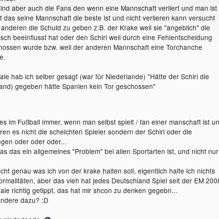
ind aber auch die Fans den wenn eine Mannschaft verliert und man ist
t das seine Mannschaft die beste ist und nicht verlieren kann versucht
nderen die Schuld zu geben z.B. der Krake weil sie "angeblich" die
isch beeinflusst hat oder den Schiri weil durch eine Fehlentscheidung
chossen wurde bzw. weil der anderen Mannschaft eine Torchanche
e.
le hab ich selber gesagt (war für Niederlande) "Hätte der Schiri die
land) gegeben hätte Spanien kein Tor geschossen"
es im Fußball immer, wenn man selbst spielt / fan einer manschaft ist u
aren es nicht die schelchten Spieler sondern der Schiri oder die
gen oder oder oder...
s das ein allgemeines "Problem" bei allen Sportarten ist, und nicht nur
icht genau was ich von der krake halten soll, eigentlich halte ich nichts
rmalitäten, aber das vieh hat jedes Deutschland Spiel seit der EM 200
le richtig getippt, das hat mir shcon zu denken gegebn...
ndere dazu? :D