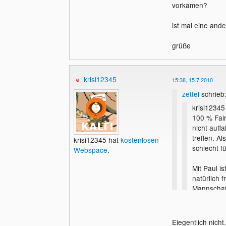
vorkamen?
ist mal eine and
grüße
krisi12345
15:38, 15.7.2010
zettel
schrieb
krisi12345
100 % Fair
nicht auff
treffen. A
krisi12345 hat
kostenlosen
schlecht f
Webspace
.
Mit Paul i
natürlich f
Mannschaf
mitbekomme
Eiegentlich nicht.