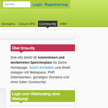
Login
Registrierung
Domains
Cloud-VPS
Community
Hilfe
Über lima-city
lima-city bietet dir
kostenlosen und
für Deine
werbefreien Speicherplatz
Homepage.
Sofort anmelden
und direkt
loslegen mit Webspace, PHP,
Datenbanken, günstigen Domains und
einer tollen Community!
Login zum Webhosting ohne
Werbung!