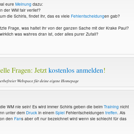
mal eure
Meinung
dazu:
in der WM fair verlief?
um die Schiris, findet ihr, das es viele
Fehlentscheidung
en gab?
tzte Frage, was haltet ihr von der ganzen Sache mit der Krake Paul?
wirklich was wahres dran ist, oder alles purer Zufall?
elle Fragen: Jetzt
kostenlos anmelden
!
werbefreier Webspace für deine eigene Homepage
die WM nie sein! Es wird immer Schiris geben die beim
Training
nicht
ann unter dem
Druck
in einem
Spiel
Fehlentscheidungen
treffen
. Als
 von den
Fan
s aber oft nur bezeichnet wird wenn sie schlecht für das