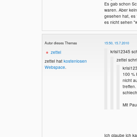
Es gab schon Sch
Okay, das hei
waren. Aber keine
keine pateiis
gesehen hat, es 
Seiten vorka
es nicht sehen "
ist mal eine 
grüße
Autor dieses Themas
15:50, 15.7.2010
krisi12345 sc
zettel
zettel schr
zettel hat
kostenlosen
Webspace
.
krisi12
100 % F
nicht a
treffen
schlech
Mit Pau
man nat
Ob sie
überhau
Eiegentlich nic
Ich glaube ich ka