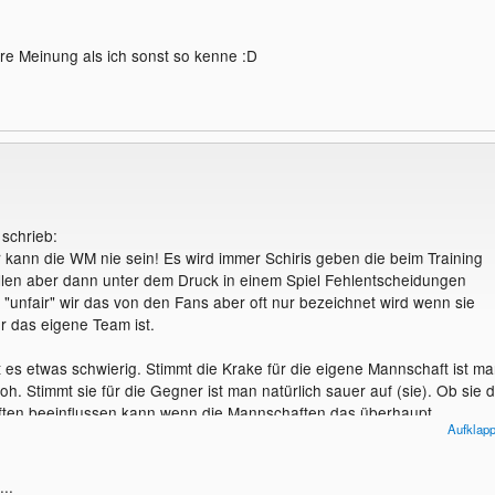
ere Meinung als ich sonst so kenne :D
:
 schrieb:
 kann die WM nie sein! Es wird immer Schiris geben die beim Training
allen aber dann unter dem Druck in einem Spiel Fehlentscheidungen
ls "unfair" wir das von den Fans aber oft nur bezeichnet wird wenn sie
ür das eigene Team ist.
st es etwas schwierig. Stimmt die Krake für die eigene Mannschaft ist m
roh. Stimmt sie für die Gegner ist man natürlich sauer auf (sie). Ob sie d
ten beeinflussen kann wenn die Mannschaften das überhaupt
Aufklap
n weis ich nicht.
...