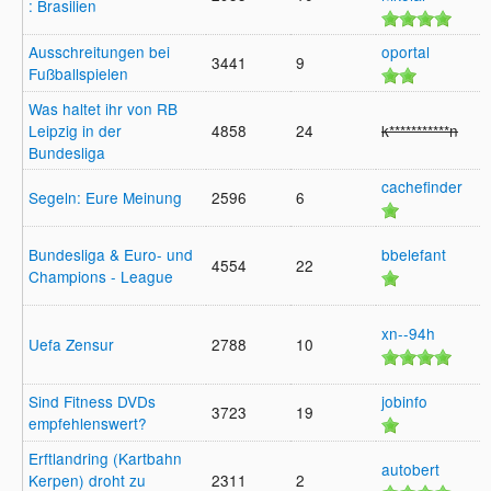
: Brasilien
Ausschreitungen bei
oportal
3441
9
Fußballspielen
Was haltet ihr von RB
Leipzig in der
4858
24
k***********n
Bundesliga
cachefinder
Segeln: Eure Meinung
2596
6
Bundesliga & Euro- und
bbelefant
4554
22
Champions - League
xn--94h
Uefa Zensur
2788
10
Sind Fitness DVDs
jobinfo
3723
19
empfehlenswert?
Erftlandring (Kartbahn
autobert
Kerpen) droht zu
2311
2