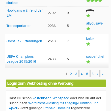
sterben
Hooligans während der
r****v
2792
9
EM
allyousave
Trendsportarten
2236
5
knipz
CrossFit - Erfahrungen
2543
7
UEFA Champions
soccer-chef
2433
5
League 2015/2016
1
2
3
4
5
6
›
»
Login zum Webhosting ohne Werbung!
Hast Du schon
kostenlosen Webspace
oder bist Du auf der
Suche nach
WordPress-Hosting mit Staging-Funktion und
wp-cli
? Jetzt günstige
Prepaid Domains
registrieren!