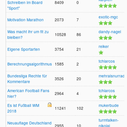
Schreiben im Board
8409
0
"Sport"
exotic-mgc
Motivation Marathon
2073
7
Was macht ihr um fit zu
dandy-nagel
10528
86
bleiben?
reiker
Eigene Sportarten
3754
21
tchiarcos
Berechnungsalgorithmus
1585
2
Bundesliga Rechte für
mehralsnurradi
3526
20
Kommentare
American Football Fans
tchiarcos
2964
4
hier?
Es ist Fußball WM
mukerbude
11241
102
2018
turmfalken-
Neuauflage Deutschland
2955
10
nikolai