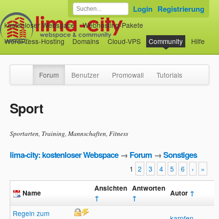
Login
Registrierung
kostenloser Webspace
Webhosting-Pakete
WordPress-Hosting
Domains
Cloud-VPS
Community
Hilfe
Forum
Benutzer
Promowall
Tutorials
Sport
Sportarten, Training, Mannschaften, Fitness
lima-city: kostenloser Webspace
→
Forum
→
Sonstiges
1
2
3
4
5
6
›
»
Ansichten
Antworten
Name
Autor
↑
↑
↑
Regeln zum
karpfen