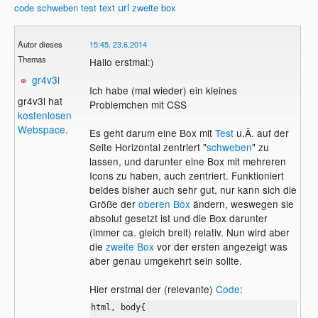
url
code
schweben
test
text
zweite box
Autor dieses
15:45, 23.6.2014
Themas
Hallo erstmal:)
gr4v3l
Ich habe (mal wieder) ein kleines
gr4v3l hat
Problemchen mit CSS
kostenlosen
Webspace
.
Es geht darum eine Box mit
Test
u.Ä. auf der
Seite Horizontal zentriert "
schweben
" zu
lassen, und darunter eine Box mit mehreren
Icons zu haben, auch zentriert. Funktioniert
beides bisher auch sehr gut, nur kann sich die
Größe der
oberen Box
ändern, weswegen sie
absolut gesetzt ist und die Box darunter
(immer ca. gleich breit) relativ. Nun wird aber
die
zweite Box
vor der ersten angezeigt was
aber genau umgekehrt sein sollte.
Hier erstmal der (relevante)
Code
:
html, body{
