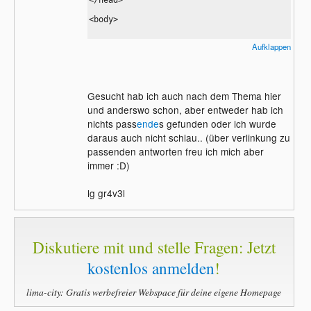
</head>

color:#000;

<body>

border-radius:45px;

Aufklappen
border-style:solid;

<div id="content">

border-color:#b5b5b5;

border-width:2px;

</div><!--Content Ende-->

z-index:1;

<div id="icons">

Gesucht hab ich auch nach dem Thema hier
}

<img class="icon" src="img/icons/message.png" 
und anderswo schon, aber entweder hab ich
nichts pass
ende
s gefunden oder ich wurde
/*Icons*/

<img class="icon" src="img/icons/info.png" />

#icons {

daraus auch nicht schlau.. (über verlinkung zu
<img class="icon" src="img/icons/server.png" /
passenden antworten freu ich mich aber
min-width:350px;

immer :D)
</div><!--Icons Ende-->

height:auto;

lg gr4v3l
position:relative;

Diskutiere mit und stelle Fragen: Jetzt
margin-top:10px;

margin-left:auto;

kostenlos anmelden
!
margin-right:auto;

</body>

lima-city: Gratis werbefreier Webspace für deine eigene Homepage
text-align:center;

</html>
z-index:0;
