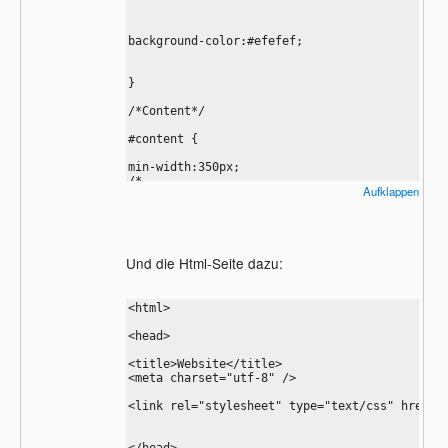
background-color:#efefef;

}

/*Content*/

#content {

min-width:350px;

/*

Aufklappen
width:1050px;

*/

position:absolute;

Und die Html-Seite dazu:
left:75px;

right:75px;

min-height:500px;

<html>

clear:both;

<head>

margin-left:auto;

<title>Website</title>

margin-right:auto;

<meta charset="utf-8" />

margin-top:35px;

<link rel="stylesheet" type="text/css" href="c
margin-bottom:5px;

background-color:#ccc;
