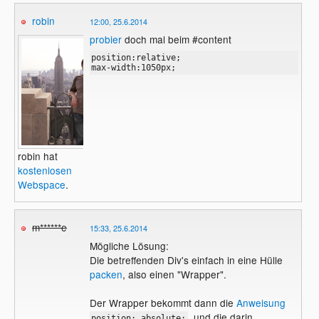
clear:both;

robin
}

12:00, 25.6.2014
probier
doch mal beim #content
img.icon {

position:relative;

max-width:1050px;
height:32px;

width:32px;

float:center;

}
robin hat
kostenlosen
Webspace
.
m******e
15:33, 25.6.2014
Mögliche Lösung:
Die betreffenden Div's einfach in eine Hülle
packen
, also einen "Wrapper".
Der Wrapper bekommt dann die
Anweisung
und die darin
,
position: absolute;