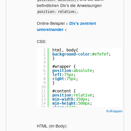
befindlichen Div's die Anweisungen
.
position: relative;
Online-Beispiel >
Div's zentriert
<
untereinander
CSS:
1
html, body{
2
background-color
:
#efefef
;
3
}
4
5
#wrapper {
6
position
:
absolute
;
7
left
:
75px
;
8
right
:
75px
;
9
}
10
11
#content {
12
position
:
relative
;
13
min-width
:
350px
;
14
min-height
:
500px
;
15
clear
:
both
;
Aufklappen
16
padding
:
20px
;
17
margin-left
:
auto
;
18
margin-right
:
auto
;
19
margin-top
:
35px
;
HTML (im Body):
20
margin-bottom
:
5px
;