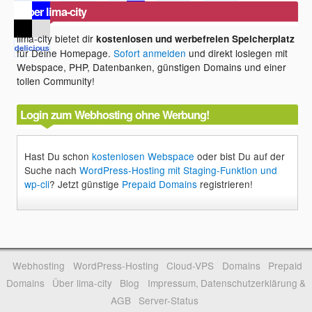
Über lima-city
lima-city bietet dir
kostenlosen und werbefreien Speicherplatz
für Deine Homepage.
Sofort anmelden
und direkt loslegen mit
Webspace, PHP, Datenbanken, günstigen Domains und einer
tollen Community!
Login zum Webhosting ohne Werbung!
Hast Du schon
kostenlosen Webspace
oder bist Du auf der
Suche nach
WordPress-Hosting mit Staging-Funktion und
wp-cli
? Jetzt günstige
Prepaid Domains
registrieren!
Webhosting
WordPress-Hosting
Cloud-VPS
Domains
Prepaid
Domains
Über lima-city
Blog
Impressum, Datenschutzerklärung &
AGB
Server-Status