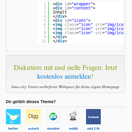
21
background-color
:
#ccc
;
1
<
div
id
=
"wrapper"
>
22
color
:
#000
;
2
<
div
id
=
"content"
>
23
border-radius:
45px
;
3
Inhalt
24
border-style
:
solid
;
4
</
div
>
25
border-color
:
#b5b5b5
;
5
<
div
id
=
"icons"
>
26
border-width
:
2px
;
6
<
img
class
=
"icon"
src
=
"img/icons/
27
z-index
:
1
;
7
<
img
class
=
"icon"
src
=
"img/icons/
28
}
8
<
img
class
=
"icon"
src
=
"img/icons/
29
9
</
div
>
30
#icons {
10
</
div
>
31
position
:
relative
;
32
min-width
:
350px
;
33
height
:
auto
;
34
margin-top
:
10px
;
35
margin-left
:
auto
;
36
margin-right
:
auto
;
Diskutiere mit und stelle Fragen: Jetzt
37
text-align
:
center
;
38
z-index
:
10
;
kostenlos anmelden
!
39
clear
:
both
;
40
}
41
lima-city: Gratis werbefreier Webspace für deine eigene Homepage
42
img.
icon
{
43
height
:
32px
;
44
width
:
32px
;
45
float
:
center
;
Dir gefällt dieses Thema?
46
}