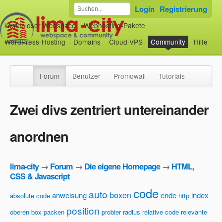
Login
Registrierung
kostenloser Webspace
Webhosting-Pakete
WordPress-Hosting
Domains
Cloud-VPS
Community
Hilfe
Forum
Benutzer
Promowall
Tutorials
Zwei divs zentriert untereinander
anordnen
lima-city
→
Forum
→
Die eigene Homepage
→
HTML,
CSS & Javascript
code
auto
boxen
anweisung
ende
index
absolute code
http
position
oberen box
packen
probier
radius
relative code
relevante