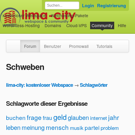
Login
Registrierung
kostenloser Webspace
Webhosting-Pakete
WordPress-Hosting
Domains
Cloud-VPS
Community
Hilfe
Forum
Benutzer
Promowall
Tutorials
Schweben
lima-city: kostenloser Webspace
→
Schlagwörter
Schlagworte dieser Ergebnisse
geld
frage
jahr
glauben
buchen
frau
internet
mensch
leben
meinung
partei
musik
problem