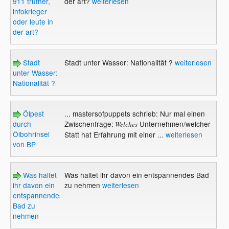
911 truther,
der art?
weiterlesen
infokrieger
oder leute in
der art?
Stadt
Stadt unter Wasser: Nationalität ?
weiterlesen
unter Wasser:
Nationalität ?
Ölpest
... mastersofpuppets schrieb: Nur mal einen
durch
Zwischenfrage:
Unternehmen/welcher
Welches
Ölbohrinsel
Statt hat Erfahrung mit einer ...
weiterlesen
von BP
Was haltet
Was haltet ihr davon ein entspannendes Bad
ihr davon ein
zu nehmen
weiterlesen
entspannendes
Bad zu
nehmen