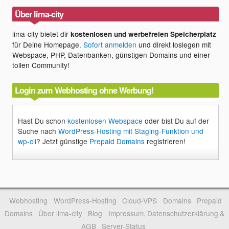
Über lima-city
lima-city bietet dir
kostenlosen und werbefreien Speicherplatz
für Deine Homepage.
Sofort anmelden
und direkt loslegen mit
Webspace, PHP, Datenbanken, günstigen Domains und einer
tollen Community!
Login zum Webhosting ohne Werbung!
Hast Du schon
kostenlosen Webspace
oder bist Du auf der
Suche nach
WordPress-Hosting mit Staging-Funktion und
wp-cli
? Jetzt günstige
Prepaid Domains
registrieren!
Webhosting
WordPress-Hosting
Cloud-VPS
Domains
Prepaid
Domains
Über lima-city
Blog
Impressum, Datenschutzerklärung &
AGB
Server-Status