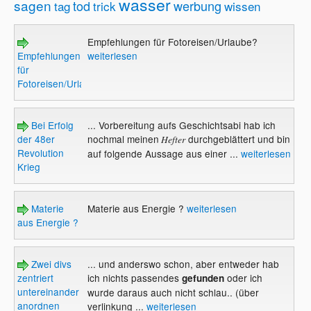
wasser
sagen
tod
werbung
tag
trick
wissen
Empfehlungen für Fotoreisen/Urlaube?
Empfehlungen
weiterlesen
für
Fotoreisen/Urlaube?
Bei Erfolg
... Vorbereitung aufs Geschichtsabi hab ich
der 48er
nochmal meinen
durchgeblättert und bin
Hefter
Revolution
auf folgende Aussage aus einer ...
weiterlesen
Krieg
Materie
Materie aus Energie ?
weiterlesen
aus Energie ?
Zwei divs
... und anderswo schon, aber entweder hab
zentriert
ich nichts passendes
oder ich
gefunden
untereinander
wurde daraus auch nicht schlau.. (über
anordnen
verlinkung ...
weiterlesen