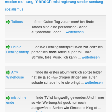
mensch
meinung
medien
mist
sendung
regierung
sender
sozialismus
Tattoos
...önen Guten Tag zusammen! Ich
finde
Tatoos sind eine persönliche Sache
aufjedenfall! Jeder ...
weiterlesen
Dein/e
... dein/e Lieblingsinterpret/in/en zur Zeit? Ich
Lieblingsinterpret/in/en
persönlich
Adele super toll. Tolle
finde
Stimme, tolle Musik, ich kann ...
weiterlesen
Amy
... finde ihr erstes album wirklich spitze leider
Winehouse
hat sie ja so
drogen dinger am laufen
viele
schade schade hoffe sie bringt ...
weiterlesen
mist ohne
... finde TV ist langweilig geworden.Und immer
ende
so viel Werbung
guck nur noch
.Ich
ausgewählte Serien wie Simpsons King of ...