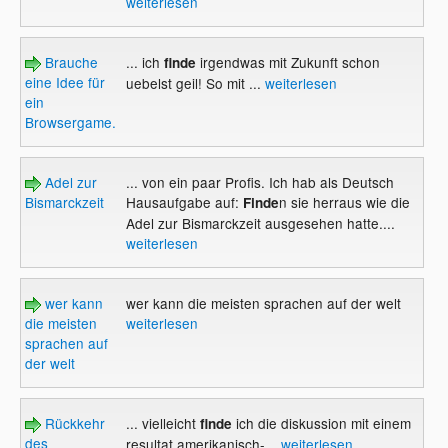
weiterlesen
Brauche
... ich
irgendwas mit Zukunft schon
finde
eine Idee für
uebelst geil! So mit ...
weiterlesen
ein
Browsergame...
Adel zur
... von ein paar Profis. Ich hab als Deutsch
Bismarckzeit
Hausaufgabe auf:
n sie herraus wie die
Finde
Adel zur Bismarckzeit ausgesehen hatte....
weiterlesen
wer kann
wer kann die meisten sprachen auf der welt
die meisten
weiterlesen
sprachen auf
der welt
Rückkehr
... vielleicht
ich die diskussion mit einem
finde
des
resultat amerikanisch-...
weiterlesen