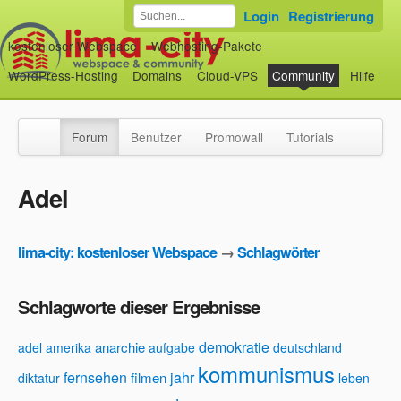
Login
Registrierung
kostenloser Webspace
Webhosting-Pakete
WordPress-Hosting
Domains
Cloud-VPS
Community
Hilfe
Forum
Benutzer
Promowall
Tutorials
Adel
lima-city: kostenloser Webspace
→
Schlagwörter
Schlagworte dieser Ergebnisse
demokratie
anarchie
adel
amerika
aufgabe
deutschland
kommunismus
fernsehen
jahr
filmen
diktatur
leben