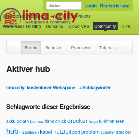
Login
Registrierung
kostenloser Webspace
Webhosting-Pakete
WordPress-Hosting
Domains
Cloud-VPS
Community
Hilfe
Forum
Benutzer
Promowall
Tutorials
Aktiver hub
lima-city: kostenloser Webspace
→
Schlagwörter
Schlagworte dieser Ergebnisse
drucker
akku
boxen
dank
druck
funktionieren
buchse
frage
hub
netzteil
kabel
problem
port
stecker
installieren
schalter