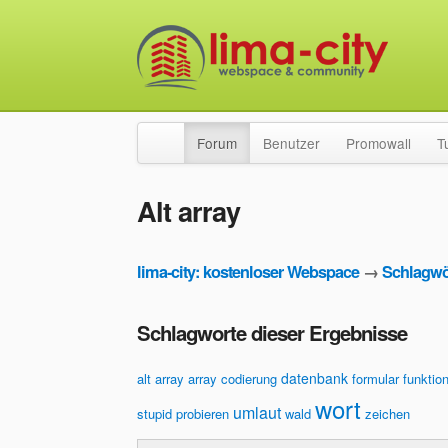
Forum
Benutzer
Promowall
T
Alt array
lima-city: kostenloser Webspace
→
Schlagwö
Schlagworte dieser Ergebnisse
datenbank
alt array
array
codierung
formular
funktio
wort
umlaut
stupid probieren
wald
zeichen