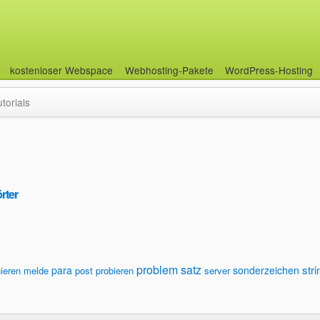
kostenloser Webspace
Webhosting-Pakete
WordPress-Hosting
utorials
rter
problem
satz
stri
para
sonderzeichen
nieren
melde
post
probieren
server