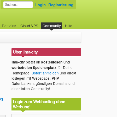
Login
Registrierung
Domains
Cloud-VPS
Community
Hilfe
Über lima-city
lima-city bietet dir
kostenlosen und
für Deine
werbefreien Speicherplatz
Homepage.
Sofort anmelden
und direkt
loslegen mit Webspace, PHP,
Datenbanken, günstigen Domains und
einer tollen Community!
ng
Login zum Webhosting ohne
Werbung!