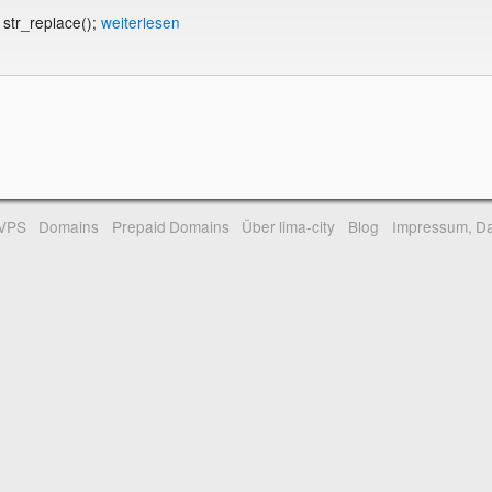
str_replace();
weiterlesen
-VPS
Domains
Prepaid Domains
Über lima-city
Blog
Impressum, Da