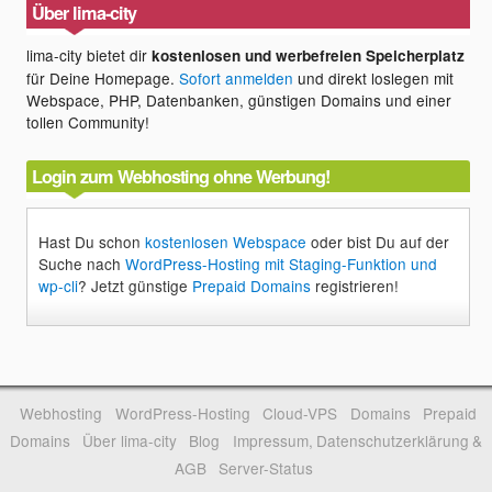
Über lima-city
lima-city bietet dir
kostenlosen und werbefreien Speicherplatz
für Deine Homepage.
Sofort anmelden
und direkt loslegen mit
Webspace, PHP, Datenbanken, günstigen Domains und einer
tollen Community!
Login zum Webhosting ohne Werbung!
Hast Du schon
kostenlosen Webspace
oder bist Du auf der
Suche nach
WordPress-Hosting mit Staging-Funktion und
wp-cli
? Jetzt günstige
Prepaid Domains
registrieren!
Webhosting
WordPress-Hosting
Cloud-VPS
Domains
Prepaid
Domains
Über lima-city
Blog
Impressum, Datenschutzerklärung &
AGB
Server-Status