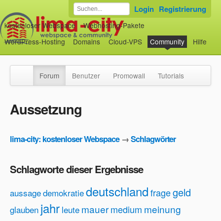
Login
Registrierung
kostenloser Webspace
Webhosting-Pakete
WordPress-Hosting
Domains
Cloud-VPS
Community
Hilfe
Forum
Benutzer
Promowall
Tutorials
Aussetzung
lima-city: kostenloser Webspace
→
Schlagwörter
Schlagworte dieser Ergebnisse
deutschland
geld
frage
aussage
demokratie
jahr
mauer
meinung
medium
glauben
leute