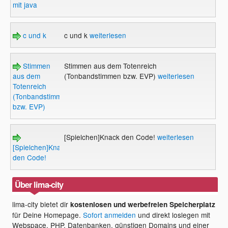
mit java
c und k
c und k
weiterlesen
Stimmen
Stimmen aus dem Totenreich
aus dem
(Tonbandstimmen bzw. EVP)
weiterlesen
Totenreich
(Tonbandstimmen
bzw. EVP)
[Spielchen]Knack den Code!
weiterlesen
[Spielchen]Knack
den Code!
Über lima-city
lima-city bietet dir
kostenlosen und werbefreien Speicherplatz
für Deine Homepage.
Sofort anmelden
und direkt loslegen mit
Webspace, PHP, Datenbanken, günstigen Domains und einer