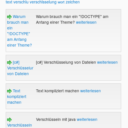
text
verschlu
verschlsselung
zeichen
wort
Warum
Warum brauch man ein "!DOCTYPE" am
brauch man
Anfang einer Theme?
weiterlesen
ein
"!DOCTYPE"
am Anfang
einer Theme?
[c#]
[c#] Verschlüsselung von Dateien
weiterlesen
Verschlüsselung
von Dateien
Text
Text kompliziert machen
weiterlesen
kompliziert
machen
Verschlüsseln mit java
weiterlesen
Verschlüsseln