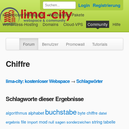
Login
Registrierung
kostenloser Webspace
Webhosting-Pakete
WordPress-Hosting
Domains
Cloud-VPS
Community
Hilfe
Forum
Benutzer
Promowall
Tutorials
Chiffre
lima-city: kostenloser Webspace
→
Schlagwörter
Schlagworte dieser Ergebnisse
buchstabe
alphabet
algorithmus
byte
chiffre
datei
mod
string
file
tabelle
ergebnis
import
null
sagen
sonderzeichen