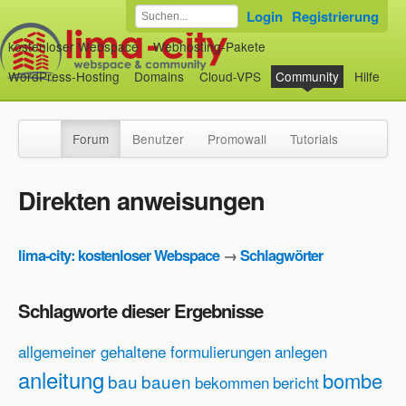
Login
Registrierung
kostenloser Webspace
Webhosting-Pakete
WordPress-Hosting
Domains
Cloud-VPS
Community
Hilfe
Forum
Benutzer
Promowall
Tutorials
Direkten anweisungen
lima-city: kostenloser Webspace
→
Schlagwörter
Schlagworte dieser Ergebnisse
allgemeiner gehaltene formulierungen
anlegen
anleitung
bombe
bau
bauen
bekommen
bericht