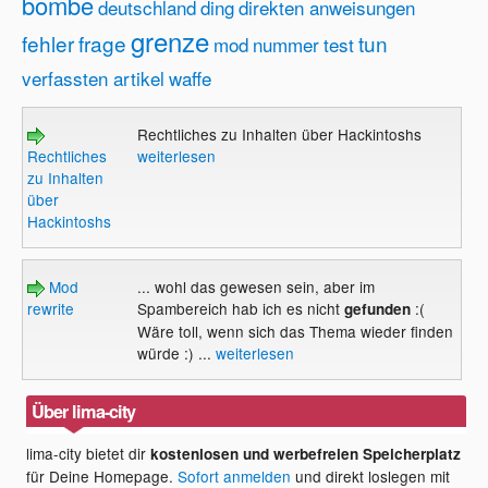
bombe
deutschland
ding
direkten anweisungen
grenze
fehler
frage
tun
mod
nummer
test
verfassten artikel
waffe
Rechtliches zu Inhalten über Hackintoshs
Rechtliches
weiterlesen
zu Inhalten
über
Hackintoshs
Mod
... wohl das gewesen sein, aber im
rewrite
Spambereich hab ich es nicht
:(
gefunden
Wäre toll, wenn sich das Thema wieder finden
würde :) ...
weiterlesen
Über lima-city
lima-city bietet dir
kostenlosen und werbefreien Speicherplatz
für Deine Homepage.
Sofort anmelden
und direkt loslegen mit