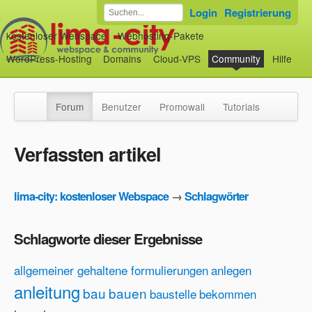
Login
Registrierung
kostenloser Webspace
Webhosting-Pakete
WordPress-Hosting
Domains
Cloud-VPS
Community
Hilfe
Forum
Benutzer
Promowall
Tutorials
Verfassten artikel
lima-city: kostenloser Webspace
→
Schlagwörter
Schlagworte dieser Ergebnisse
allgemeiner gehaltene formulierungen
anlegen
anleitung
bau
bauen
baustelle
bekommen